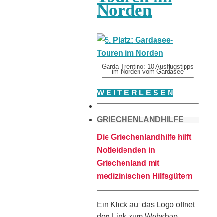
Norden
Garda Trentino: 10 Ausflugstipps
im Norden vom Gardasee
W E I T E R L E S E N
GRIECHENLANDHILFE
Die Griechenlandhilfe hilft
Notleidenden in
Griechenland mit
medizinischen Hilfsgütern
Ein Klick auf das Logo öffnet
den Link zum Webshop