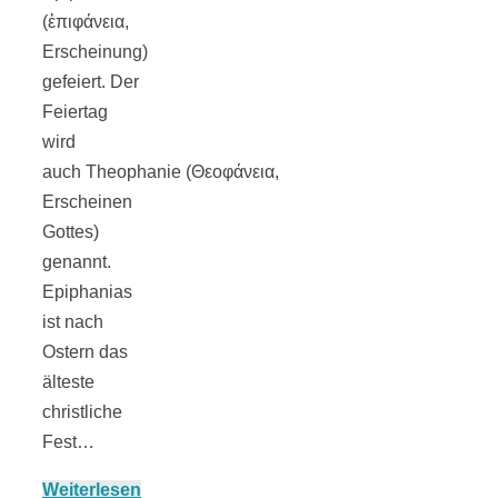
Streusel-
(ἐπιφάνεια,
Erscheinung)
Dessert mit
gefeiert. Der
Feiertag
Kirschen aus
wird
auch Theophanie (Θεοφάνεια,
dem Ofen
Erscheinen
Gottes)
genannt.
Epiphanias
ist nach
Pomodori
Ostern das
älteste
secchi –
christliche
Fest…
Ofengetrocknet
Weiterlesen