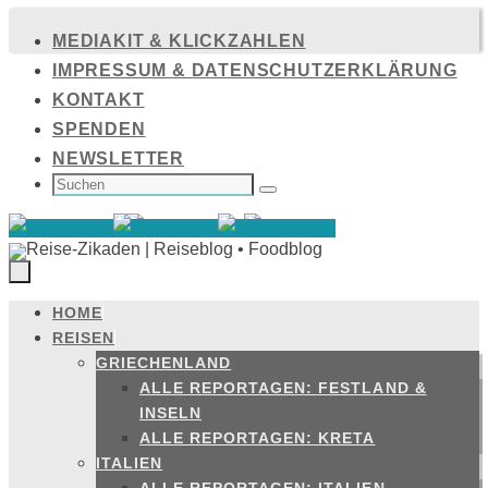
Zum
MEDIAKIT & KLICKZAHLEN
Inhalt
IMPRESSUM & DATENSCHUTZERKLÄRUNG
springen
KONTAKT
SPENDEN
NEWSLETTER
SUCHEN
NACH:
Suchen
HOME
Zum
REISEN
Inhalt
GRIECHENLAND
springen
ALLE REPORTAGEN: FESTLAND &
INSELN
ALLE REPORTAGEN: KRETA
ITALIEN