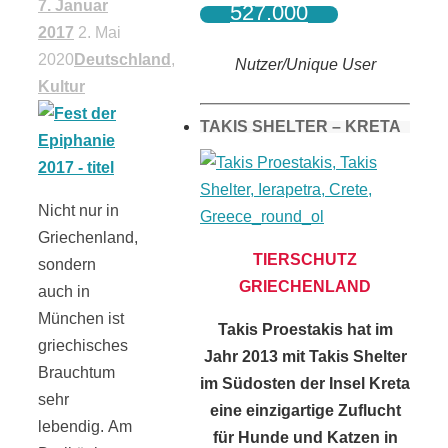
7. Januar
527.000
2017
2. Mai
2020
Deutschland
,
Nutzer/Unique User
Kultur
TAKIS SHELTER – KRETA
Nicht nur in
Griechenland,
TIERSCHUTZ
sondern
GRIECHENLAND
auch in
München ist
Takis Proestakis hat im
griechisches
Jahr 2013 mit Takis Shelter
Brauchtum
im Südosten der Insel Kreta
sehr
eine einzigartige Zuflucht
lebendig. Am
für Hunde und Katzen in