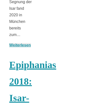
Segnung der
Isar fand
2020 in
München:
München
bereits
zum…
Fototour im
Weiterlesen
Vogelschutzgeb
Epiphanias
Ismaninger
2018:
Speichersee
Isar-