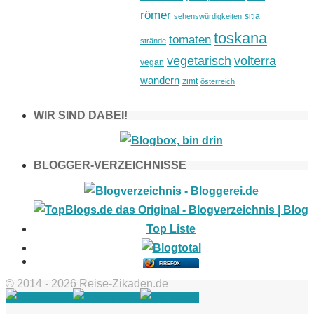
römer
sitia
sehenswürdigkeiten
toskana
tomaten
strände
vegetarisch
volterra
vegan
wandern
zimt
österreich
WIR SIND DABEI!
BLOGGER-VERZEICHNISSE
FIREFOX
© 2014 - 2026 Reise-Zikaden.de