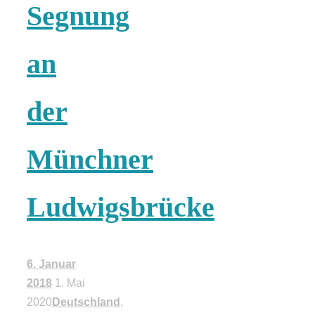
Risotto ai
Segnung
pomodori secch
an
– Risotto mit
der
ofengetrocknet
Münchner
Tomaten
Ludwigsbrücke
In eigener
6. Januar
2018
1. Mai
Sache: Wir
2020
Deutschland
,