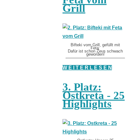
Grill
Bifteki vom Grill, gefüllt mit
Feta:
Dafür ist schon Zeus schwach
geworden!
W E I T E R L E S E N
3. Platz:
Ostkreta - 25
Highlights