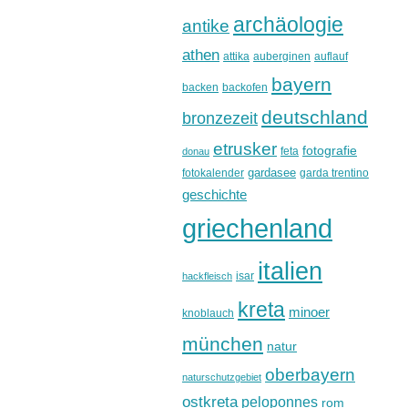
archäologie
antike
athen
attika
auberginen
auflauf
bayern
backen
backofen
deutschland
bronzezeit
etrusker
fotografie
feta
donau
gardasee
fotokalender
garda trentino
geschichte
griechenland
italien
isar
hackfleisch
kreta
minoer
knoblauch
münchen
natur
oberbayern
naturschutzgebiet
ostkreta
peloponnes
rom