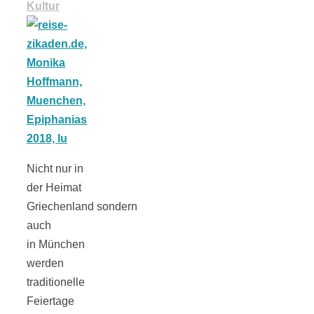
Kultur
schließen
FeedBurner
Nutzerkonto
für RSS
Nicht nur in
der Heimat
Griechenland sondern
auch
Altsteinzeit in
in München
werden
traditionelle
Bayern: 12
Feiertage