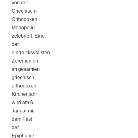
von der
Tourentipps
Griechisch-
Orthodoxen
zu
Metropolie
zelebriert. Eine
Neandertaler-
der
eindrucksvollsten
Höhlen
Zeremonien
im gesamten
griechisch-
orthodoxen
Kirchenjahr
Kirsch-
wird am 6.
Januar mit
Crumble:
dem Fest
der
Epiphanie