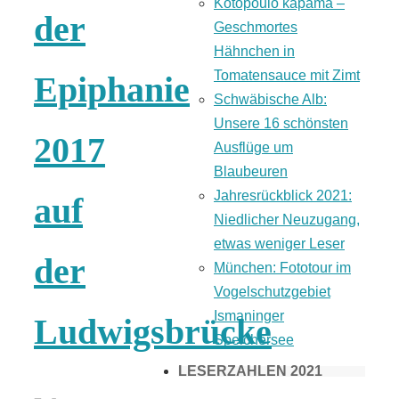
Kotopoulo kapama –
der
Geschmortes
Hähnchen in
Tomatensauce mit Zimt
Epiphanie
Schwäbische Alb:
Unsere 16 schönsten
2017
Ausflüge um
Blaubeuren
Jahresrückblick 2021:
auf
Niedlicher Neuzugang,
etwas weniger Leser
der
München: Fototour im
Vogelschutzgebiet
Ismaninger
Ludwigsbrücke
Speichersee
LESERZAHLEN 2021