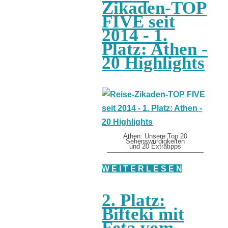
Zikaden-TOP
FIVE seit
2014 - 1.
Platz: Athen -
20 Highlights
Athen: Unsere Top 20
Sehenswürdigkeiten
und 20 Extratipps
W E I T E R L E S E N
2. Platz:
Bifteki mit
Feta vom