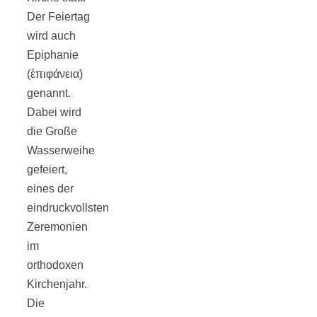
Der Feiertag
wird auch
Epiphanie
(ἐπιφάνεια)
Jahresrückblick
genannt.
Dabei wird
2021:
die Große
Wasserweihe
Niedlicher
gefeiert,
eines der
Neuzugang,
eindruckvollsten
Zeremonien
etwas weniger
im
orthodoxen
Kirchenjahr.
Leser
Die