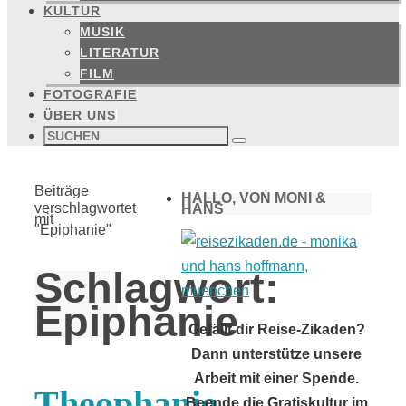
KULTUR
MUSIK
LITERATUR
FILM
FOTOGRAFIE
ÜBER UNS
Suchen
nach:
Suchen
Start
Beiträge
HALLO, VON MONI &
verschlagwortet
HANS
mit
"Epiphanie"
Schlagwort:
Epiphanie
Gefällt dir Reise-Zikaden?
Dann unterstütze unsere
Arbeit mit einer Spende.
Theophanie
Beende die Gratiskultur im