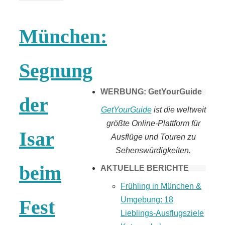
Tomaten selber
München:
machen
Segnung
WERBUNG: GetYourGuide
der
GetYourGuide
ist die weltweit
größte Online-Plattform für
Isar
Ausflüge und Touren zu
Sehenswürdigkeiten.
beim
AKTUELLE BERICHTE
Frühling in München &
Umgebung: 18
Fest
Lieblings-Ausflugsziele