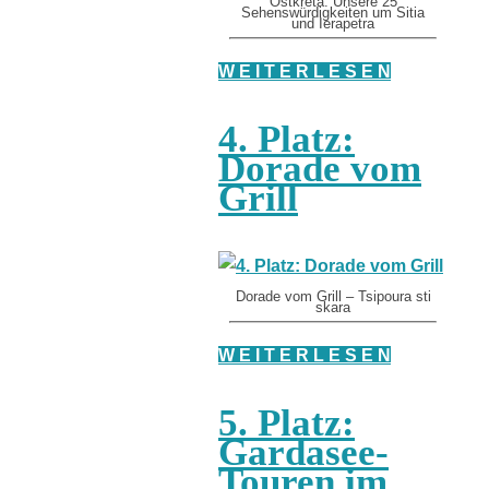
Ostkreta: Unsere 25
Sehenswürdigkeiten um Sitia
und Ierapetra
W E I T E R L E S E N
4. Platz:
Dorade vom
Grill
Dorade vom Grill – Tsipoura sti
skara
W E I T E R L E S E N
5. Platz:
Gardasee-
Touren im