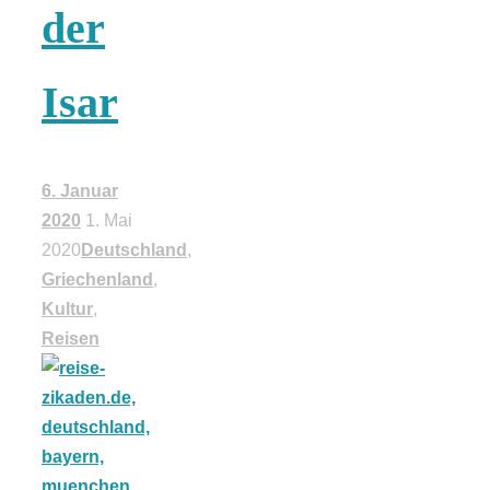
der
18 Lieblings-
Isar
Ausflugsziele
6. Januar
2020
1. Mai
Kotopoulo
2020
Deutschland
,
Griechenland
,
kapama –
Kultur
,
Reisen
Geschmortes
Hähnchen in