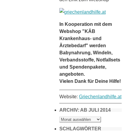
In Kooperation mit dem
Webshop "KÄB
Krankenhaus- und
Ärztebedarf" werden
Babynahrung, Windeln,
Verbandsstoffe, Notfallsets
und Spendenpakete,
angeboten.
Vielen Dank für Deine Hilfe!
Website:
Griechenlandhilfe.at
ARCHIV: AB JULI 2014
ARCHIV:
AB
JULI
2014
SCHLAGWÖRTER