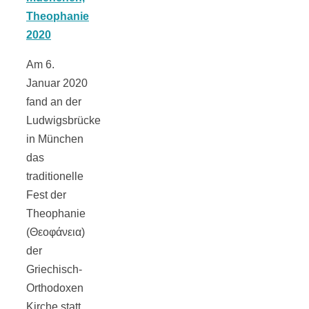
Tomatensauce
mit Zimt
Am 6.
Januar 2020
fand an der
Ludwigsbrücke
Schwäbische
in München
das
Alb: Unsere
traditionelle
Fest der
Theophanie
16 schönsten
(Θεοφάνεια)
der
Ausflüge um
Griechisch-
Orthodoxen
Blaubeuren
Kirche statt.