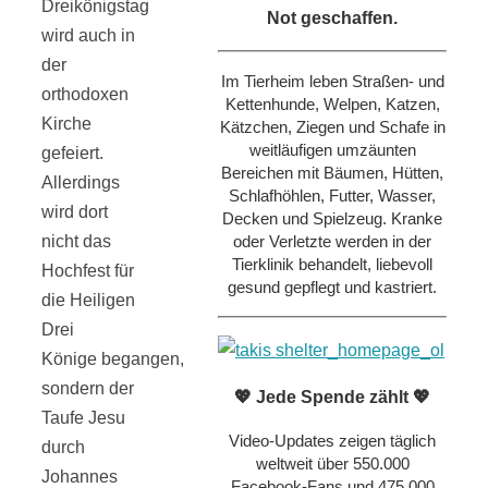
Dreikönigstag
Not geschaffen.
wird auch in
der
Im Tierheim leben Straßen- und
orthodoxen
Kettenhunde, Welpen, Katzen,
Kirche
Kätzchen, Ziegen und Schafe in
weitläufigen umzäunten
gefeiert.
Bereichen mit Bäumen, Hütten,
Allerdings
Schlafhöhlen, Futter, Wasser,
wird dort
Decken und Spielzeug. Kranke
oder Verletzte werden in der
nicht das
Tierklinik behandelt, liebevoll
Hochfest für
gesund gepflegt und kastriert.
die Heiligen
Drei
Könige begangen,
sondern der
💖 Jede Spende zählt 💖
Taufe Jesu
Video-Updates zeigen täglich
durch
weltweit über 550.000
Johannes
Facebook-Fans und 475.000