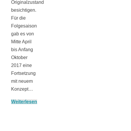
Originalzustand
besichtigen.
Für die
München:
Folgesaison
gab es von
Mitte April
Fototour im
bis Anfang
Oktober
Vogelschutzgeb
2017 eine
Fortsetzung
Ismaninger
mit neuem
Konzept…
Speichersee
Weiterlesen