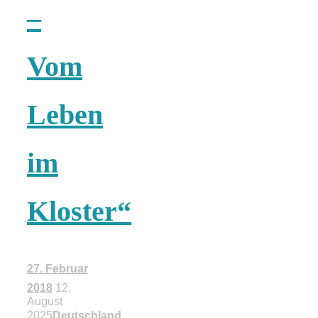
–
18 Lieblings-
Vom
Ausflugsziele
Leben
im
Kotopoulo
kapama –
Kloster“
Geschmortes
27. Februar
Hähnchen in
2018
12.
August
2025
Deutschland
,