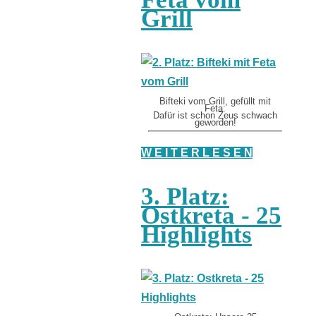
Grill
Bifteki vom Grill, gefüllt mit
Feta:
Dafür ist schon Zeus schwach
geworden!
W E I T E R L E S E N
3. Platz:
Ostkreta - 25
Highlights