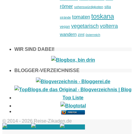
römer
sitia
sehenswürdigkeiten
toskana
tomaten
strände
vegetarisch
volterra
vegan
wandern
zimt
österreich
WIR SIND DABEI!
BLOGGER-VERZEICHNISSE
FIREFOX
© 2014 - 2026 Reise-Zikaden.de