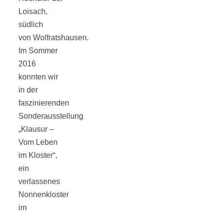
Loisach,
südlich
von Wolfratshausen.
Im Sommer
Jahresrückblick
2016
konnten wir
2021:
in der
faszinierenden
Niedlicher
Sonderausstellung
„Klausur –
Neuzugang,
Vom Leben
im Kloster“,
etwas weniger
ein
verlassenes
Nonnenkloster
Leser
im