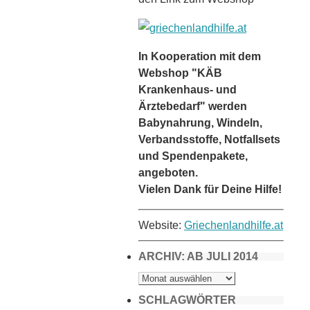
In Kooperation mit dem
Webshop "KÄB
Krankenhaus- und
Ärztebedarf" werden
Babynahrung, Windeln,
Verbandsstoffe, Notfallsets
und Spendenpakete,
angeboten.
Vielen Dank für Deine Hilfe!
Website:
Griechenlandhilfe.at
ARCHIV: AB JULI 2014
ARCHIV:
AB
JULI
2014
SCHLAGWÖRTER