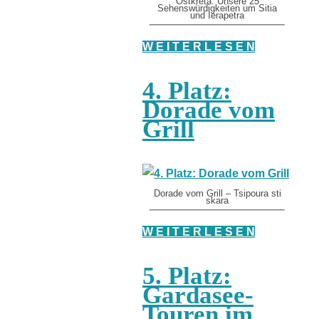
Ostkreta: Unsere 25
Sehenswürdigkeiten um Sitia
und Ierapetra
W E I T E R L E S E N
4. Platz:
Dorade vom
Grill
Dorade vom Grill – Tsipoura sti
skara
W E I T E R L E S E N
5. Platz:
Gardasee-
Touren im