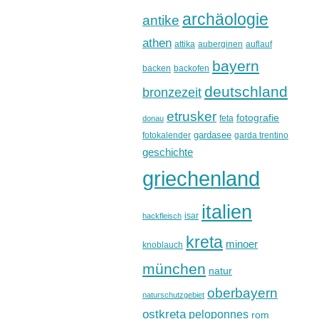
archäologie
antike
athen
attika
auberginen
auflauf
bayern
backen
backofen
deutschland
bronzezeit
etrusker
fotografie
feta
donau
gardasee
fotokalender
garda trentino
geschichte
griechenland
italien
isar
hackfleisch
kreta
minoer
knoblauch
münchen
natur
oberbayern
naturschutzgebiet
ostkreta
peloponnes
rom