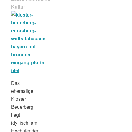
Tomatensauce
Kultur
mit Zimt
Schwäbische
Alb: Unsere
Das
ehemalige
16 schönsten
Kloster
Beuerberg
Ausflüge um
liegt
idyllisch, am
Blaubeuren
Hochufer der