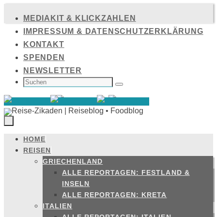
Zum
MEDIAKIT & KLICKZAHLEN
Inhalt
IMPRESSUM & DATENSCHUTZERKLÄRUNG
springen
KONTAKT
SPENDEN
NEWSLETTER
SUCHEN
NACH:
Suchen
HOME
Zum
REISEN
Inhalt
GRIECHENLAND
springen
ALLE REPORTAGEN: FESTLAND &
INSELN
ALLE REPORTAGEN: KRETA
ITALIEN