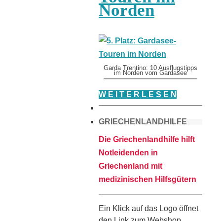
Norden
Garda Trentino: 10 Ausflugstipps
im Norden vom Gardasee
W E I T E R L E S E N
GRIECHENLANDHILFE
Die Griechenlandhilfe hilft
Notleidenden in
Griechenland mit
medizinischen Hilfsgütern
Ein Klick auf das Logo öffnet
den Link zum Webshop