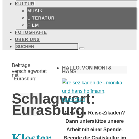
KULTUR
MUSIK
LITERATUR
FILM
FOTOGRAFIE
ÜBER UNS
Suchen
nach:
Suchen
Start
Beiträge
HALLO, VON MONI &
verschlagwortet
HANS
mit
"Eurasburg"
Schlagwort:
Eurasburg
Gefällt dir Reise-Zikaden?
Dann unterstütze unsere
Arbeit mit einer Spende.
Kloster
Beende die Gratiskultur im