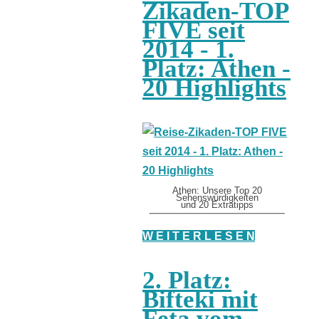
Zikaden-TOP
FIVE seit
2014 - 1.
Platz: Athen -
20 Highlights
Athen: Unsere Top 20
Sehenswürdigkeiten
und 20 Extratipps
W E I T E R L E S E N
2. Platz:
Bifteki mit
Feta vom