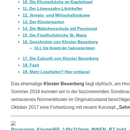
10.
Die Klosterküche im Kapitelsaal
11.
Der Löwenzahn-Likörkeller
12.
Vorrats- und Wirtschaftsräume
13.
Der Klostergarten
14.
Die Mädchenschule mit Pensionat
15.
Die Friedhofskirche St. Maria
16.
Geschichte von Kloster Beuerberg
16.1.
Die Regeln der Salesianerinnen
17.
Die Zukunft von Kloster Beuerberg
18.
Fazit
19.
Mehr Lesefutter? Hier entlang!
Das ehemalige
Kloster Beuerberg
liegt idyllisch, am Ho
Sommer 2016 konnten wir in der faszinierenden Sonderau
verlassenes Nonnenkloster im Originalzustand besichtigen
Oktober 2017 eine Fortsetzung mit neuem Konzept
„Sehn