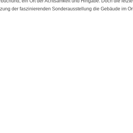
rbuchund, ein Ort der Achtsamkeit und Hingabe. Doch die letzt
setzung der faszinierenden Sonderausstellung die Gebäude im Or