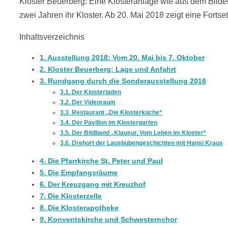
Kloster Beuerberg: Eine Klosteranlage wie aus dem Bilde
zwei Jahren ihr Kloster. Ab 20. Mai 2018 zeigt eine Fort
Inhaltsverzeichnis
1.
Ausstellung 2018: Vom 20. Mai bis 7. Oktober
2.
Kloster Beuerberg: Lage und Anfahrt
3.
Rundgang durch die Sonderausstellung 2016
3.1.
Der Klosterladen
3.2.
Der Videoraum
3.3.
Restaurant „Die Klosterküche“
3.4.
Der Pavillon im Klostergarten
3.5.
Der Bildband „Klausur. Vom Leben im Kloster“
3.6.
Drehort der Lausbubengeschichten mit Hansi Kraus
4.
Die Pfarrkirche St. Peter und Paul
5.
Die Empfangsräume
6.
Der Kreuzgang mit Kreuzhof
7.
Die Klosterzelle
8.
Die Klosterapotheke
9.
Konventskirche und Schwesternchor