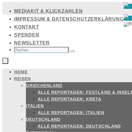
Zum
MEDIAKIT & KLICKZAHLEN
Inhalt
IMPRESSUM & DATENSCHUTZERKLÄRUNG
springen
KONTAKT
SPENDEN
NEWSLETTER
SUCHEN
NACH:
Suchen
HOME
Zum
REISEN
Inhalt
GRIECHENLAND
springen
ALLE REPORTAGEN: FESTLAND & INSEL
ALLE REPORTAGEN: KRETA
ITALIEN
ALLE REPORTAGEN: ITALIEN
DEUTSCHLAND
ALLE REPORTAGEN: DEUTSCHLAND