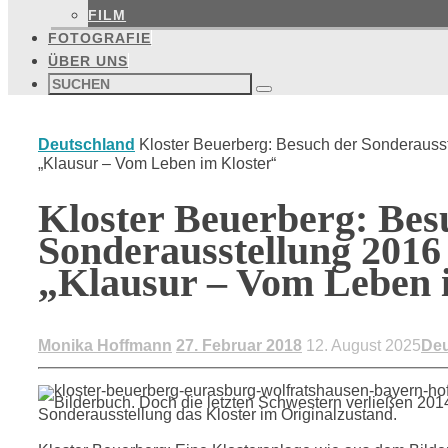
FILM
FOTOGRAFIE
ÜBER UNS
Suchen
nach:
Suchen
Start
Deutschland
Kloster Beuerberg: Besuch der Sonderauss
„Klausur – Vom Leben im Kloster“
Kloster Beuerberg: Bes
Sonderausstellung 2016
„Klausur – Vom Leben 
Monika Hoffmann
27. Februar 2018
12. August 2025
Deu