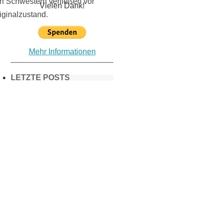
en Schwestern verließen vor
Vielen Dank!
iginalzustand.
Mehr Informationen
LETZTE POSTS
Frühling in
München &
Umgebung:
18 Lieblings-