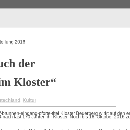
tellung 2016
uch der
im Kloster“
tschland
,
Kultur