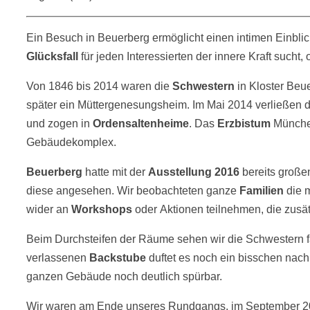
Ein Besuch in Beuerberg ermöglicht einen intimen Einblic
Glücksfall
für jeden Interessierten der innere Kraft sucht, 
Von
1846
bis
2014
waren die
Schwestern
in Kloster Beu
später ein Müttergenesungsheim. Im Mai 2014 verließen d
und zogen in
Ordensaltenheime
. Das
Erzbistum
München
Gebäudekomplex.
Beuerberg
hatte mit der
Ausstellung 2016
bereits große
diese angesehen. Wir beobachteten ganze
Familien
die 
wider an
Workshops
oder Aktionen teilnehmen, die zusä
Beim Durchsteifen der Räume sehen wir die Schwestern f
verlassenen
Backstube
duftet es noch ein bisschen nach
ganzen Gebäude noch deutlich spürbar.
Wir waren am Ende unseres Rundgangs, im September 20