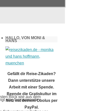
HALLO, VON MONI &
HANS
Gefällt dir Reise-Zikaden?
Dann unterstütze unsere
Arbeit mit einer Spende.
Beende die Gratiskultur im
Netz mit deinem Obolus per
PayPal.