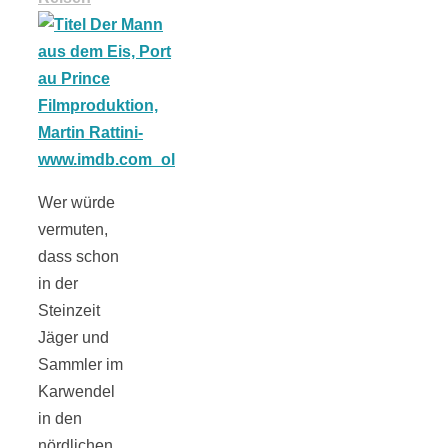
Tomatensauce
mit Zimt
Schwäbische
Wer würde
vermuten,
Alb: Unsere
dass schon
in der
Steinzeit
16 schönsten
Jäger und
Sammler im
Ausflüge um
Karwendel
in den
Blaubeuren
nördlichen