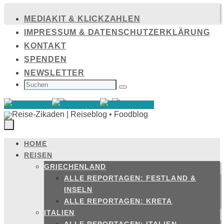
Zum
MEDIAKIT & KLICKZAHLEN
Inhalt
IMPRESSUM & DATENSCHUTZERKLÄRUNG
springen
KONTAKT
SPENDEN
NEWSLETTER
SUCHEN
NACH:
Suchen
HOME
Zum
REISEN
Inhalt
GRIECHENLAND
springen
ALLE REPORTAGEN: FESTLAND &
INSELN
ALLE REPORTAGEN: KRETA
ITALIEN