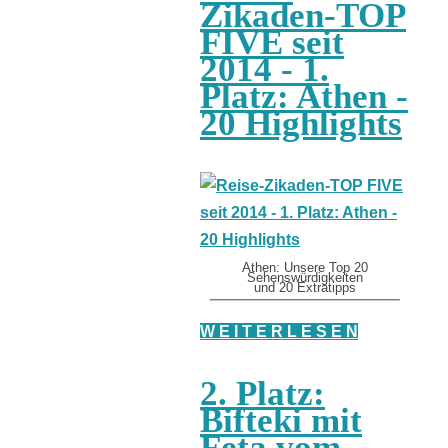
Zikaden-TOP
FIVE seit
2014 - 1.
Platz: Athen -
20 Highlights
Athen: Unsere Top 20
Sehenswürdigkeiten
und 20 Extratipps
W E I T E R L E S E N
2. Platz:
Bifteki mit
Feta vom