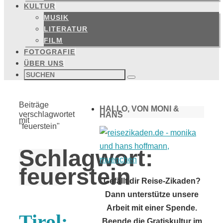
KULTUR
MUSIK
LITERATUR
FILM
FOTOGRAFIE
ÜBER UNS
Suchen
nach:
Suchen
Start
Beiträge
HALLO, VON MONI &
verschlagwortet
HANS
mit
"feuerstein"
Schlagwort:
feuerstein
Gefällt dir Reise-Zikaden?
Dann unterstütze unsere
Arbeit mit einer Spende.
Tirol:
Beende die Gratiskultur im