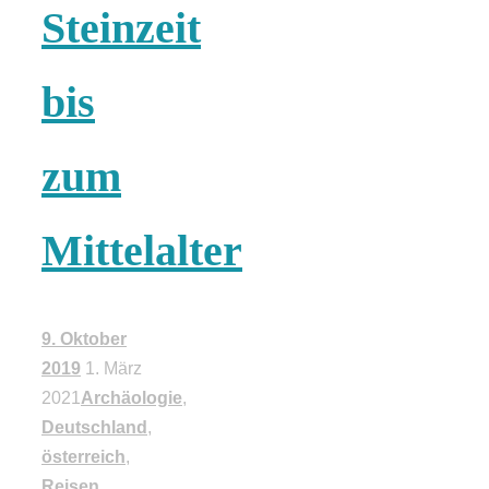
Steinzeit
18 Lieblings-
bis
Ausflugsziele
zum
Mittelalter
Kotopoulo
kapama –
9. Oktober
Geschmortes
2019
1. März
2021
Archäologie
,
Deutschland
,
Hähnchen in
österreich
,
Reisen