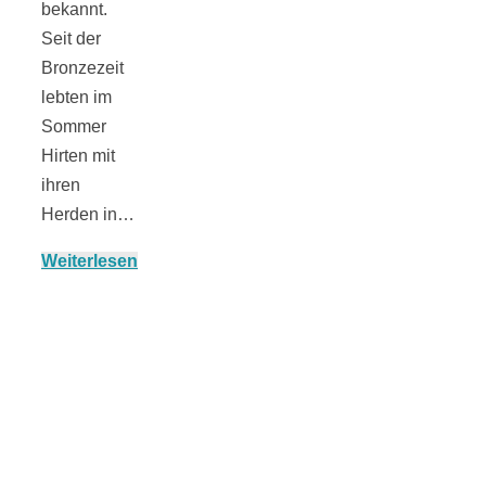
bekannt.
Seit der
Bronzezeit
München:
lebten im
Sommer
Hirten mit
Fototour im
ihren
Herden in…
Vogelschutzgeb
Weiterlesen
Ismaninger
Speichersee