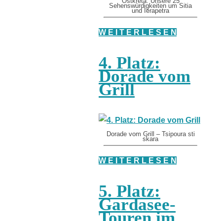
Ostkreta: Unsere 25
Sehenswürdigkeiten um Sitia
und Ierapetra
W E I T E R L E S E N
4. Platz:
Dorade vom
Grill
Dorade vom Grill – Tsipoura sti
skara
W E I T E R L E S E N
5. Platz:
Gardasee-
Touren im