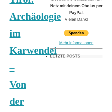
Netz mit deinem Obolus per
PayPal.
Archäologie
Vielen Dank!
im
Mehr Informationen
Karwendel
LETZTE POSTS
–
Frühling in
Von
München &
der
Umgebung: