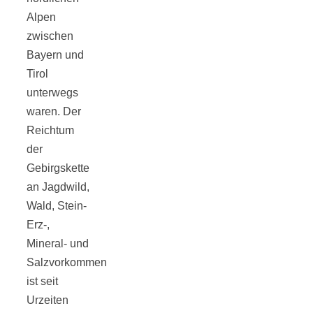
Alpen
zwischen
Bayern und
Tirol
Jahresrückblick
unterwegs
waren. Der
2021:
Reichtum
der
Niedlicher
Gebirgskette
an Jagdwild,
Neuzugang,
Wald, Stein-
Erz-,
etwas weniger
Mineral- und
Salzvorkommen
ist seit
Leser
Urzeiten