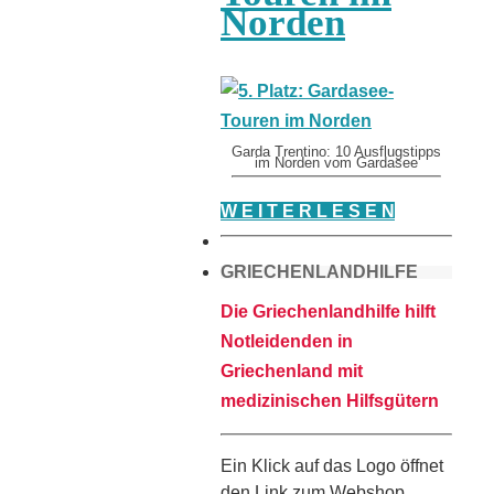
Norden
Garda Trentino: 10 Ausflugstipps
im Norden vom Gardasee
W E I T E R L E S E N
GRIECHENLANDHILFE
Die Griechenlandhilfe hilft
Notleidenden in
Griechenland mit
medizinischen Hilfsgütern
Ein Klick auf das Logo öffnet
den Link zum Webshop