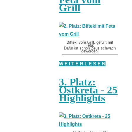
Grill
Bifteki vom Grill, gefüllt mit
Feta:
Dafür ist schon Zeus schwach
geworden!
W E I T E R L E S E N
3. Platz:
Ostkreta - 25
Highlights