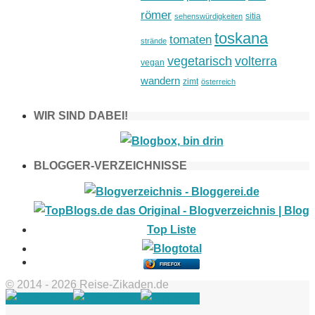
römer
sitia
sehenswürdigkeiten
toskana
tomaten
strände
vegetarisch
volterra
vegan
wandern
zimt
österreich
WIR SIND DABEI!
BLOGGER-VERZEICHNISSE
FIREFOX
© 2014 - 2026 Reise-Zikaden.de