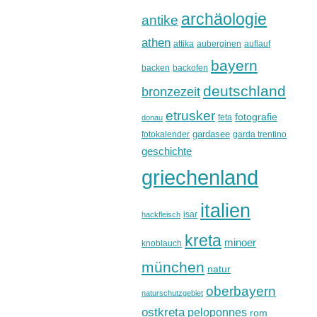
archäologie
antike
athen
attika
auberginen
auflauf
bayern
backen
backofen
deutschland
bronzezeit
etrusker
fotografie
feta
donau
gardasee
fotokalender
garda trentino
geschichte
griechenland
italien
isar
hackfleisch
kreta
minoer
knoblauch
münchen
natur
oberbayern
naturschutzgebiet
ostkreta
peloponnes
rom