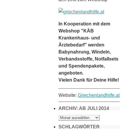
In Kooperation mit dem
Webshop "KÄB
Krankenhaus- und
Ärztebedarf" werden
Babynahrung, Windeln,
Verbandsstoffe, Notfallsets
und Spendenpakete,
angeboten.
Vielen Dank für Deine Hilfe!
Website:
Griechenlandhilfe.at
ARCHIV: AB JULI 2014
ARCHIV:
AB
JULI
2014
SCHLAGWÖRTER