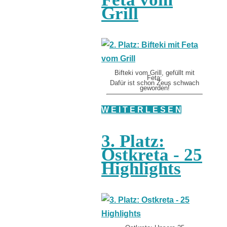
Grill
Bifteki vom Grill, gefüllt mit
Feta:
Dafür ist schon Zeus schwach
geworden!
W E I T E R L E S E N
3. Platz:
Ostkreta - 25
Highlights