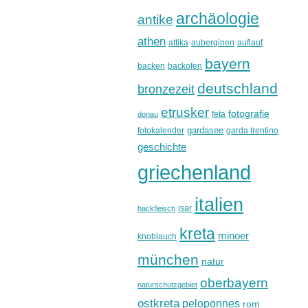
archäologie
antike
athen
attika
auberginen
auflauf
bayern
backen
backofen
deutschland
bronzezeit
etrusker
fotografie
feta
donau
gardasee
fotokalender
garda trentino
geschichte
griechenland
italien
isar
hackfleisch
kreta
minoer
knoblauch
münchen
natur
oberbayern
naturschutzgebiet
ostkreta
peloponnes
rom