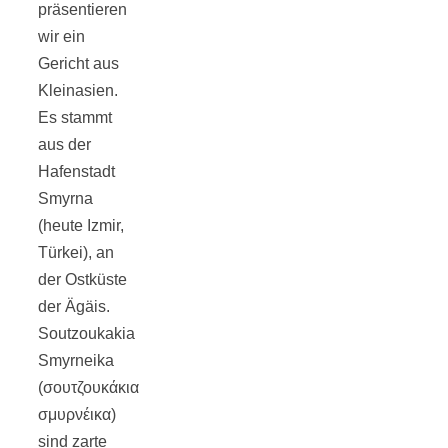
Tomatensauce
präsentieren
wir ein
Gericht aus
mit Zimt
Kleinasien.
Es stammt
aus der
Hafenstadt
Schwäbische
Smyrna
(heute Izmir,
Alb: Unsere
Türkei), an
der Ostküste
der Ägäis.
16 schönsten
Soutzoukakia
Smyrneika
Ausflüge um
(σουτζουκάκια
σμυρνέικα)
Blaubeuren
sind zarte