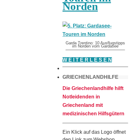
Norden
Garda Trentino: 10 Ausflugstipps
im Norden vom Gardasee
W E I T E R L E S E N
GRIECHENLANDHILFE
Die Griechenlandhilfe hilft
Notleidenden in
Griechenland mit
medizinischen Hilfsgütern
Ein Klick auf das Logo öffnet
den Link zum Webshop