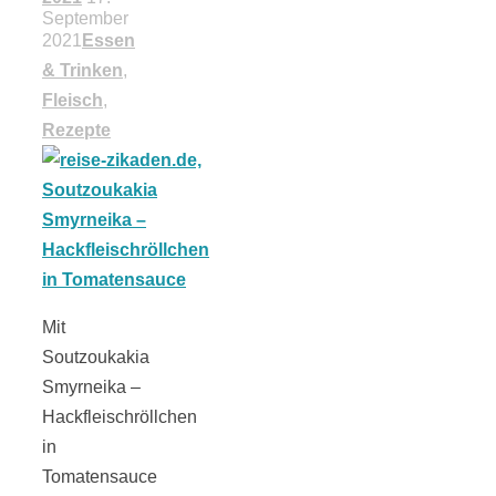
September
18 Lieblings-
2021
Essen
& Trinken
,
Ausflugsziele
Fleisch
,
Rezepte
Kotopoulo
kapama –
Mit
Soutzoukakia
Geschmortes
Smyrneika –
Hackfleischröllchen
Hähnchen in
in
Tomatensauce