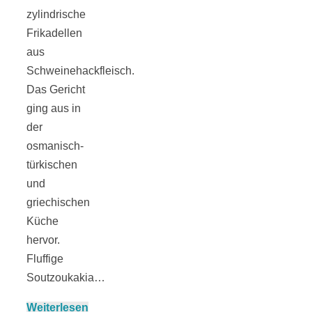
zylindrische
Frikadellen
aus
Schweinehackfleisch.
Jahresrückblick
Das Gericht
ging aus in
2021:
der
osmanisch-
Niedlicher
türkischen
und
Neuzugang,
griechischen
Küche
hervor.
etwas weniger
Fluffige
Soutzoukakia…
Leser
Weiterlesen