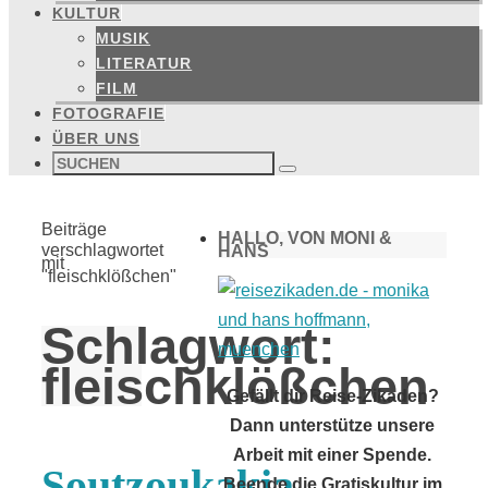
KULTUR
MUSIK
LITERATUR
FILM
FOTOGRAFIE
ÜBER UNS
Suchen
nach:
Suchen
Start
Beiträge
HALLO, VON MONI &
verschlagwortet
HANS
mit
"fleischklößchen"
Schlagwort:
fleischklößchen
Gefällt dir Reise-Zikaden?
Dann unterstütze unsere
Arbeit mit einer Spende.
Soutzoukakia
Beende die Gratiskultur im