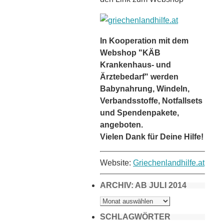
In Kooperation mit dem
Webshop "KÄB
Krankenhaus- und
Ärztebedarf" werden
Babynahrung, Windeln,
Verbandsstoffe, Notfallsets
und Spendenpakete,
angeboten.
Vielen Dank für Deine Hilfe!
Website:
Griechenlandhilfe.at
ARCHIV: AB JULI 2014
ARCHIV:
AB
JULI
2014
SCHLAGWÖRTER