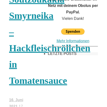
Netz mit deinem Obolus per
PayPal.
Smyrneika
Vielen Dank!
–
Mehr Informationen
Hackfleischröllchen
LETZTE POSTS
in
Frühling in
Tomatensauce
München &
Umgebung:
16. Juni
2021
17.