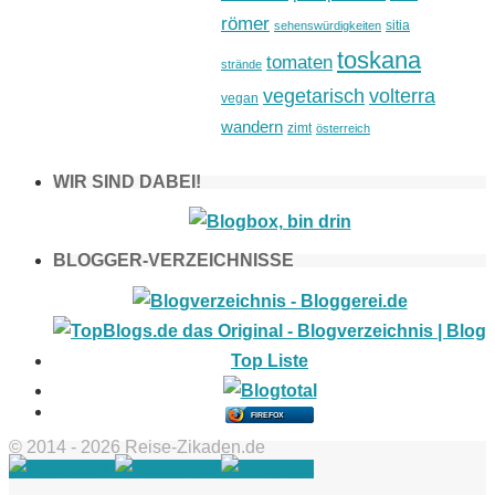
römer
sitia
sehenswürdigkeiten
toskana
tomaten
strände
vegetarisch
volterra
vegan
wandern
zimt
österreich
WIR SIND DABEI!
BLOGGER-VERZEICHNISSE
FIREFOX
© 2014 - 2026 Reise-Zikaden.de