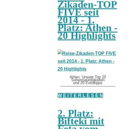
Zikaden-TOP
FIVE seit
2014 - 1.
Platz: Athen -
20 Highlights
Athen: Unsere Top 20
Sehenswürdigkeiten
und 20 Extratipps
W E I T E R L E S E N
2. Platz:
Bifteki mit
Feta vom