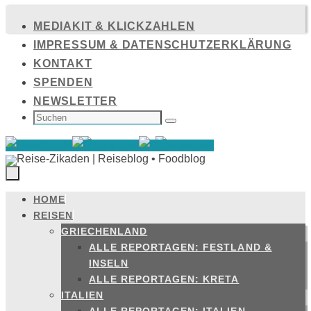
Zum
MEDIAKIT & KLICKZAHLEN
Inhalt
IMPRESSUM & DATENSCHUTZERKLÄRUNG
springen
KONTAKT
SPENDEN
NEWSLETTER
SUCHEN
NACH:
Suchen
HOME
Zum
REISEN
Inhalt
GRIECHENLAND
springen
ALLE REPORTAGEN: FESTLAND &
INSELN
ALLE REPORTAGEN: KRETA
ITALIEN