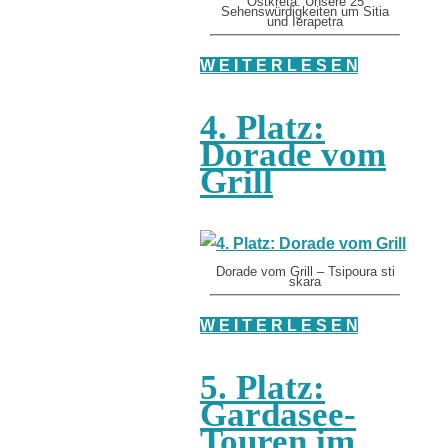
Ostkreta: Unsere 25
Sehenswürdigkeiten um Sitia
und Ierapetra
W E I T E R L E S E N
4. Platz:
Dorade vom
Grill
Dorade vom Grill – Tsipoura sti
skara
W E I T E R L E S E N
5. Platz:
Gardasee-
Touren im