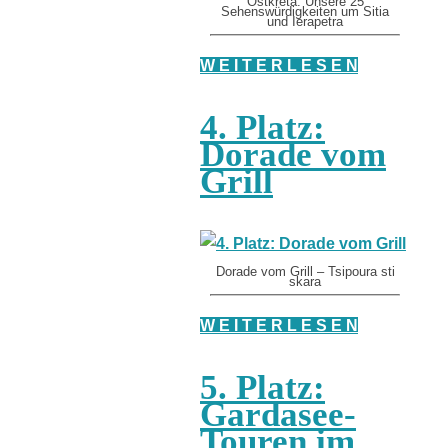
Ostkreta: Unsere 25
Sehenswürdigkeiten um Sitia
und Ierapetra
W E I T E R L E S E N
4. Platz:
Dorade vom
Grill
Dorade vom Grill – Tsipoura sti
skara
W E I T E R L E S E N
5. Platz:
Gardasee-
Touren im