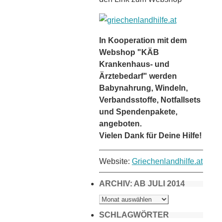
In Kooperation mit dem
Webshop "KÄB
Krankenhaus- und
Ärztebedarf" werden
Babynahrung, Windeln,
Verbandsstoffe, Notfallsets
und Spendenpakete,
angeboten.
Vielen Dank für Deine Hilfe!
Website:
Griechenlandhilfe.at
ARCHIV: AB JULI 2014
ARCHIV:
AB
JULI
2014
SCHLAGWÖRTER