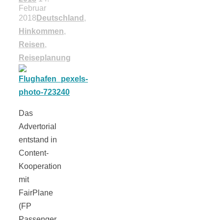
Februar
18 Lieblings-
2018
Deutschland
,
Hinkommen
,
Ausflugsziele
Reisen
,
Reiseplanung
Kotopoulo
Das
Advertorial
kapama –
entstand in
Content-
Geschmortes
Kooperation
mit
FairPlane
Hähnchen in
(FP
Passenger