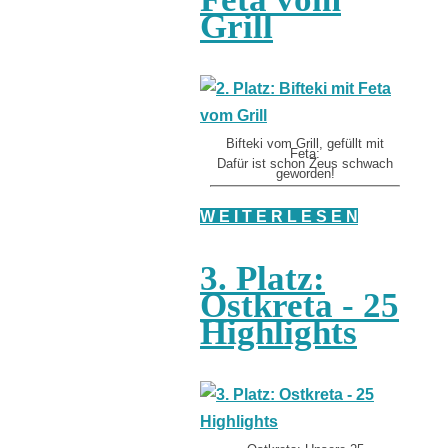
Grill
Bifteki vom Grill, gefüllt mit
Feta:
Dafür ist schon Zeus schwach
geworden!
W E I T E R L E S E N
3. Platz:
Ostkreta - 25
Highlights