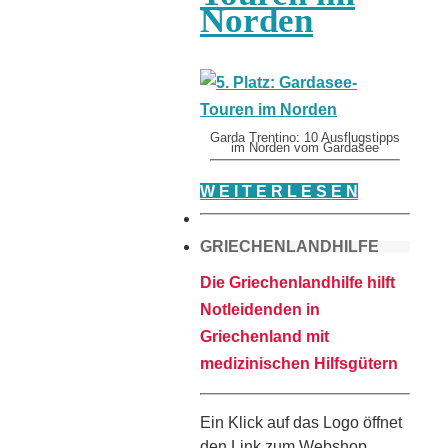
Norden
Garda Trentino: 10 Ausflugstipps
im Norden vom Gardasee
W E I T E R L E S E N
GRIECHENLANDHILFE
Die Griechenlandhilfe hilft
Notleidenden in
Griechenland mit
medizinischen Hilfsgütern
Ein Klick auf das Logo öffnet
den Link zum Webshop