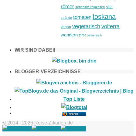
römer
sitia
sehenswürdigkeiten
toskana
tomaten
strände
vegetarisch
volterra
vegan
wandern
zimt
österreich
WIR SIND DABEI!
BLOGGER-VERZEICHNISSE
FIREFOX
© 2014 - 2026 Reise-Zikaden.de