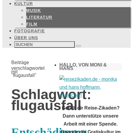
KULTUR
MUSIK
LITERATUR
FILM
FOTOGRAFIE
ÜBER UNS
Suchen
nach:
Suchen
Start
Beiträge
HALLO, VON MONI &
verschlagwortet
HANS
mit
"flugausfall"
Schlagwort:
flugausfall
Gefällt dir Reise-Zikaden?
Dann unterstütze unsere
Arbeit mit einer Spende.
Entschädigung
Beende die Gratiskultur im