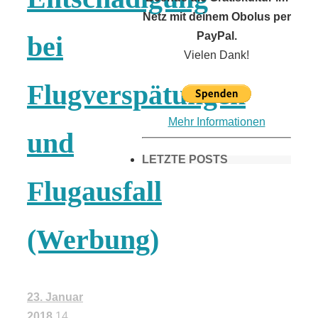
Netz mit deinem Obolus per
PayPal.
bei
Vielen Dank!
Flugverspätungen
Mehr Informationen
und
LETZTE POSTS
Flugausfall
Frühling in
(Werbung)
München &
Umgebung:
23. Januar
2018
14.