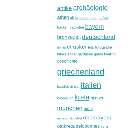
archäologie
antike
athen
attika
auberginen
auflauf
bayern
backen
backofen
deutschland
bronzezeit
etrusker
fotografie
feta
donau
gardasee
fotokalender
garda trentino
geschichte
griechenland
italien
isar
hackfleisch
kreta
minoer
knoblauch
münchen
natur
oberbayern
naturschutzgebiet
ostkreta
peloponnes
rom