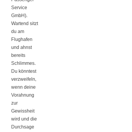
Tomatensauce
Service
GmbH).
mit Zimt
Wartend sitzt
du am
Flughafen
und ahnst
bereits
Schwäbische
Schlimmes.
Du könntest
Alb: Unsere
verzweifeln,
wenn deine
16 schönsten
Vorahnung
zur
Ausflüge um
Gewissheit
wird und die
Blaubeuren
Durchsage