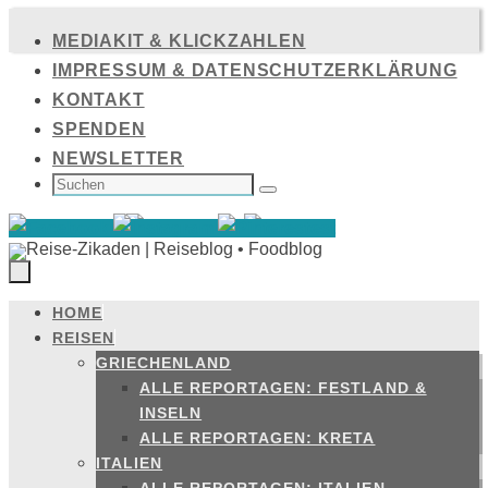
Zum
MEDIAKIT & KLICKZAHLEN
Inhalt
IMPRESSUM & DATENSCHUTZERKLÄRUNG
springen
KONTAKT
SPENDEN
NEWSLETTER
SUCHEN
NACH:
Suchen
HOME
Zum
REISEN
Inhalt
GRIECHENLAND
springen
ALLE REPORTAGEN: FESTLAND &
INSELN
ALLE REPORTAGEN: KRETA
ITALIEN