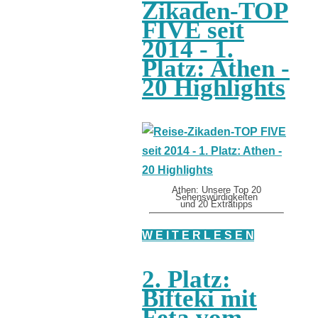
Zikaden-TOP
FIVE seit
2014 - 1.
Platz: Athen -
20 Highlights
Athen: Unsere Top 20
Sehenswürdigkeiten
und 20 Extratipps
W E I T E R L E S E N
2. Platz:
Bifteki mit
Feta vom