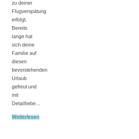
zu deiner
Flugverspätung
erfolgt.
Bereits
Jahresrückblick
lange hat
sich deine
2021:
Familie auf
diesen
bevorstehenden
Niedlicher
Urlaub
gefreut und
Neuzugang,
mit
Detailliebe…
etwas weniger
Weiterlesen
Leser