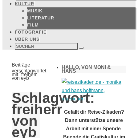
KULTUR
MUSIK
LITERATUR
FILM
FOTOGRAFIE
ÜBER UNS
Suchen
nach:
Suchen
Start
Beiträge
HALLO, VON MONI &
verschlagwortet
HANS
mit "freiherr
von eyb"
Schlagwort:
freiherr
Gefällt dir Reise-Zikaden?
von
Dann unterstütze unsere
eyb
Arbeit mit einer Spende.
Beende die Gratiskultur im