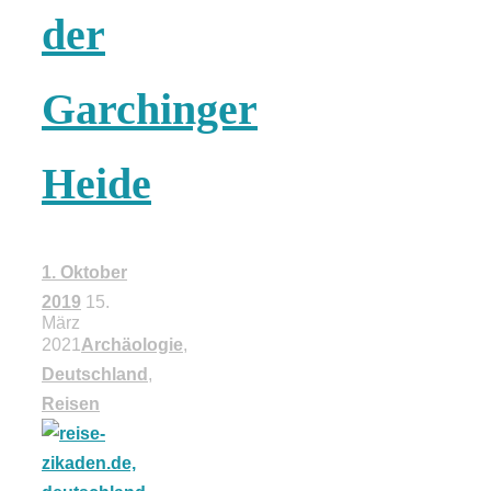
der
18 Lieblings-
Garchinger
Ausflugsziele
Heide
Kotopoulo
1. Oktober
2019
15.
kapama –
März
2021
Archäologie
,
Geschmortes
Deutschland
,
Reisen
Hähnchen in