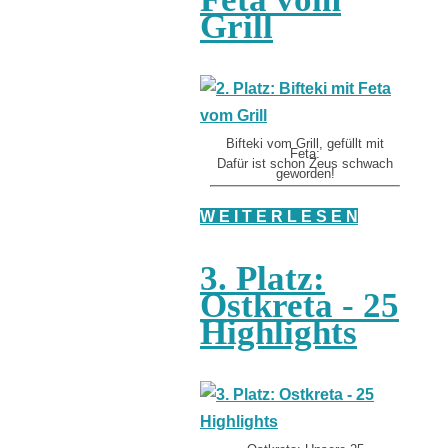
Grill
Bifteki vom Grill, gefüllt mit
Feta:
Dafür ist schon Zeus schwach
geworden!
W E I T E R L E S E N
3. Platz:
Ostkreta - 25
Highlights