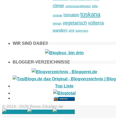
römer
sitia
sehenswürdigkeiten
toskana
tomaten
strände
vegetarisch
volterra
vegan
wandern
zimt
österreich
WIR SIND DABEI!
BLOGGER-VERZEICHNISSE
FIREFOX
© 2014 - 2026 Reise-Zikaden.de