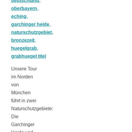
Tomatensauce
mit Zimt
Schwäbische
Unsere Tour
Alb: Unsere
im Norden
von
16 schönsten
München
führt in zwei
Naturschutzgebiete:
Ausflüge um
Die
Garchinger
Blaubeuren