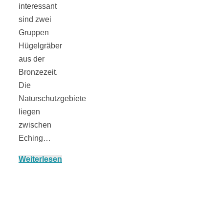
interessant
sind zwei
Gruppen
München:
Hügelgräber
aus der
Fototour im
Bronzezeit.
Die
Naturschutzgebiete
Vogelschutzgeb
liegen
zwischen
Ismaninger
Eching…
Speichersee
Weiterlesen