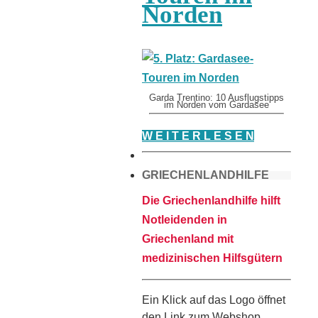
Norden
Garda Trentino: 10 Ausflugstipps
im Norden vom Gardasee
W E I T E R L E S E N
GRIECHENLANDHILFE
Die Griechenlandhilfe hilft
Notleidenden in
Griechenland mit
medizinischen Hilfsgütern
Ein Klick auf das Logo öffnet
den Link zum Webshop