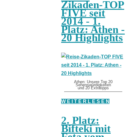
Zikaden-TOP
FIVE seit
2014 - 1.
Platz: Athen -
20 Highlights
Athen: Unsere Top 20
Sehenswürdigkeiten
und 20 Extratipps
W E I T E R L E S E N
2. Platz:
Bifteki mit
Feta vom