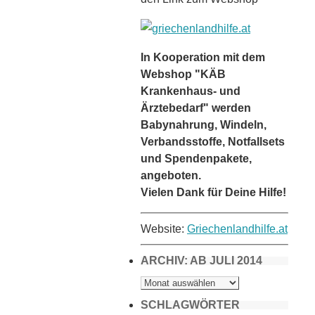
In Kooperation mit dem
Webshop "KÄB
Krankenhaus- und
Ärztebedarf" werden
Babynahrung, Windeln,
Verbandsstoffe, Notfallsets
und Spendenpakete,
angeboten.
Vielen Dank für Deine Hilfe!
Website:
Griechenlandhilfe.at
ARCHIV: AB JULI 2014
ARCHIV:
AB
JULI
2014
SCHLAGWÖRTER