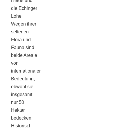
Heide und
die Echinger
Lohe.
Wegen ihrer
seltenen
Jahresrückblick
Flora und
Fauna sind
2021:
beide Areale
von
Niedlicher
internationaler
Bedeutung,
Neuzugang,
obwohl sie
insgesamt
etwas weniger
nur 50
Hektar
Leser
bedecken.
Historisch