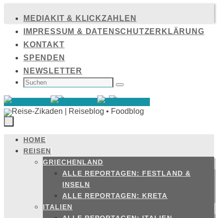
Zum
MEDIAKIT & KLICKZAHLEN
Inhalt
IMPRESSUM & DATENSCHUTZERKLÄRUNG
springen
KONTAKT
SPENDEN
NEWSLETTER
SUCHEN
NACH:
Suchen
HOME
Zum
REISEN
Inhalt
GRIECHENLAND
springen
ALLE REPORTAGEN: FESTLAND &
INSELN
ALLE REPORTAGEN: KRETA
ITALIEN