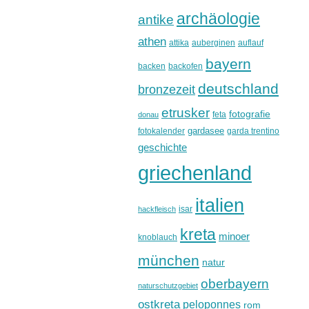
archäologie
antike
athen
attika
auberginen
auflauf
bayern
backen
backofen
deutschland
bronzezeit
etrusker
fotografie
feta
donau
gardasee
fotokalender
garda trentino
geschichte
griechenland
italien
isar
hackfleisch
kreta
minoer
knoblauch
münchen
natur
oberbayern
naturschutzgebiet
ostkreta
peloponnes
rom