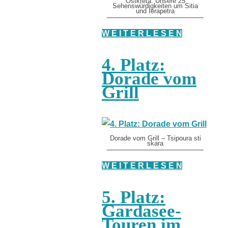
Ostkreta: Unsere 25
Sehenswürdigkeiten um Sitia
und Ierapetra
W E I T E R L E S E N
4. Platz:
Dorade vom
Grill
Dorade vom Grill – Tsipoura sti
skara
W E I T E R L E S E N
5. Platz:
Gardasee-
Touren im