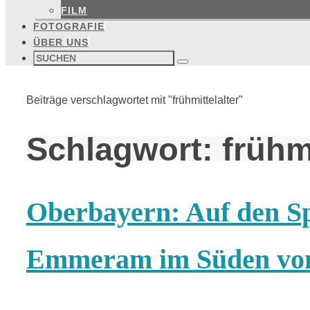
FILM
FOTOGRAFIE
ÜBER UNS
Suchen
nach:
Suchen
Start
Beiträge verschlagwortet mit "frühmittelalter"
Schlagwort:
frühmi
Oberbayern: Auf den Sp
Emmeram im Süden vo