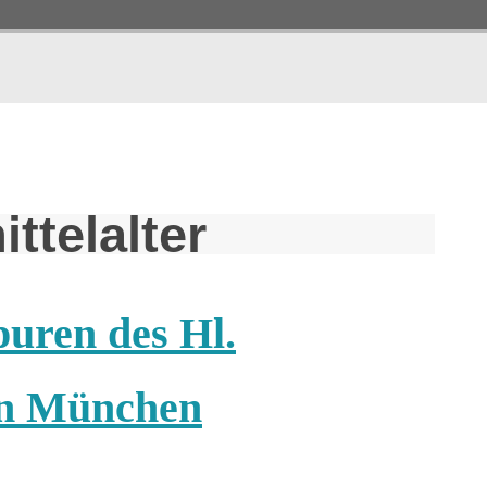
ttelalter
uren des Hl.
n München