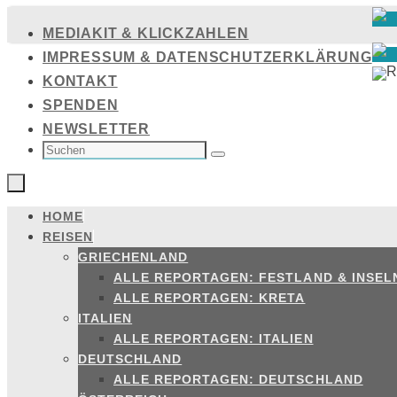
Zum
MEDIAKIT & KLICKZAHLEN
Inhalt
IMPRESSUM & DATENSCHUTZERKLÄRUNG
springen
KONTAKT
SPENDEN
NEWSLETTER
SUCHEN
NACH:
Suchen
HOME
Zum
REISEN
Inhalt
GRIECHENLAND
springen
ALLE REPORTAGEN: FESTLAND & INSEL
ALLE REPORTAGEN: KRETA
ITALIEN
ALLE REPORTAGEN: ITALIEN
DEUTSCHLAND
ALLE REPORTAGEN: DEUTSCHLAND