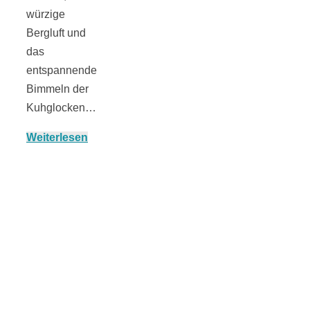
würzige
Bergluft und
das
München:
entspannende
Bimmeln der
Fototour im
Kuhglocken…
Weiterlesen
Vogelschutzgeb
Ismaninger
Speichersee