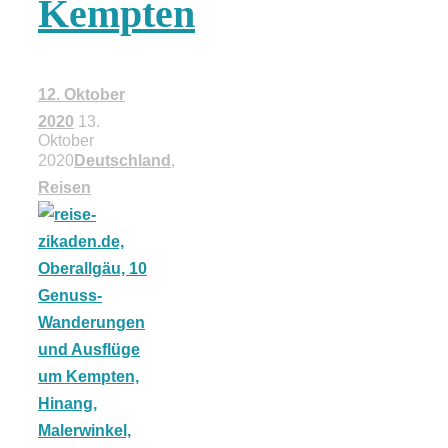
Kempten
18 Lieblings-
Ausflugsziele
12. Oktober
2020
13.
Oktober
2020
Deutschland
,
Reisen
Kotopoulo
kapama –
Geschmortes
Hähnchen in