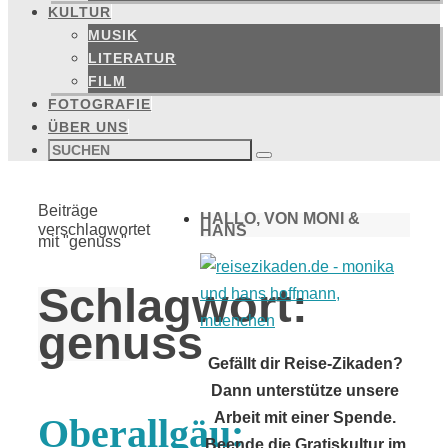
KULTUR
MUSIK
LITERATUR
FILM
FOTOGRAFIE
ÜBER UNS
Suchen
nach:
Suchen
Start
Beiträge
HALLO, VON MONI &
verschlagwortet
HANS
mit "genuss"
Schlagwort:
genuss
Gefällt dir Reise-Zikaden?
Dann unterstütze unsere
Arbeit mit einer Spende.
Oberallgäu:
Beende die Gratiskultur im