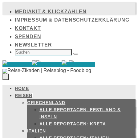
Zum
MEDIAKIT & KLICKZAHLEN
Inhalt
IMPRESSUM & DATENSCHUTZERKLÄRUNG
springen
KONTAKT
SPENDEN
NEWSLETTER
SUCHEN
NACH:
Suchen
HOME
Zum
REISEN
Inhalt
GRIECHENLAND
springen
ALLE REPORTAGEN: FESTLAND &
INSELN
ALLE REPORTAGEN: KRETA
ITALIEN