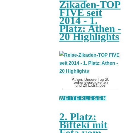
Zikaden-TOP
FIVE seit
2014 - 1.
Platz: Athen -
20 Highlights
Athen: Unsere Top 20
Sehenswürdigkeiten
und 20 Extratipps
W E I T E R L E S E N
2. Platz:
Bifteki mit
Feta vom