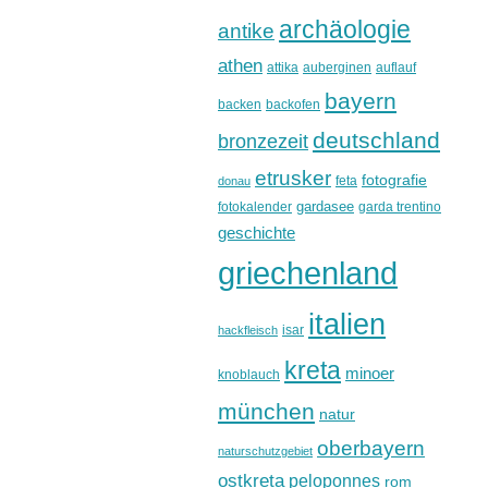
archäologie
antike
athen
attika
auberginen
auflauf
bayern
backen
backofen
deutschland
bronzezeit
etrusker
fotografie
feta
donau
gardasee
fotokalender
garda trentino
geschichte
griechenland
italien
isar
hackfleisch
kreta
minoer
knoblauch
münchen
natur
oberbayern
naturschutzgebiet
ostkreta
peloponnes
rom