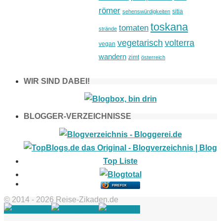
römer
sitia
sehenswürdigkeiten
toskana
tomaten
strände
vegetarisch
volterra
vegan
wandern
zimt
österreich
WIR SIND DABEI!
BLOGGER-VERZEICHNISSE
FIREFOX
© 2014 - 2026 Reise-Zikaden.de