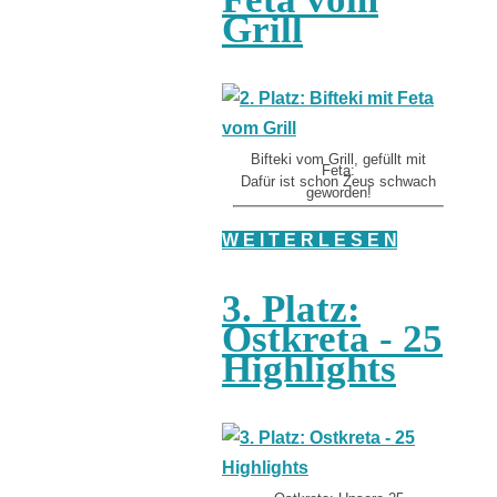
Grill
Bifteki vom Grill, gefüllt mit
Feta:
Dafür ist schon Zeus schwach
geworden!
W E I T E R L E S E N
3. Platz:
Ostkreta - 25
Highlights