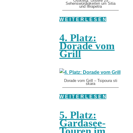
Ostkreta: Unsere 25
Sehenswürdigkeiten um Sitia
und Ierapetra
W E I T E R L E S E N
4. Platz:
Dorade vom
Grill
Dorade vom Grill – Tsipoura sti
skara
W E I T E R L E S E N
5. Platz:
Gardasee-
Touren im