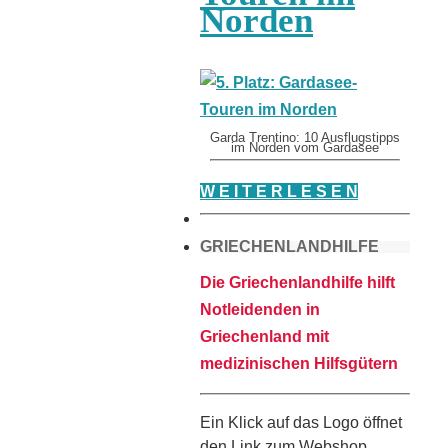
Norden
Garda Trentino: 10 Ausflugstipps
im Norden vom Gardasee
W E I T E R L E S E N
GRIECHENLANDHILFE
Die Griechenlandhilfe hilft
Notleidenden in
Griechenland mit
medizinischen Hilfsgütern
Ein Klick auf das Logo öffnet
den Link zum Webshop