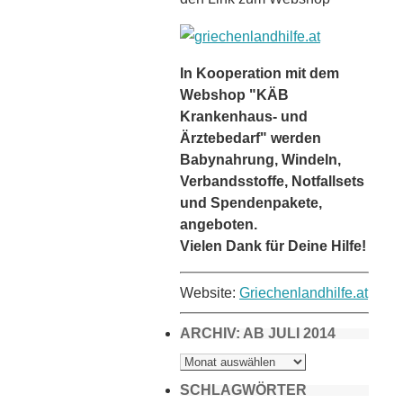
In Kooperation mit dem
Webshop "KÄB
Krankenhaus- und
Ärztebedarf" werden
Babynahrung, Windeln,
Verbandsstoffe, Notfallsets
und Spendenpakete,
angeboten.
Vielen Dank für Deine Hilfe!
Website:
Griechenlandhilfe.at
ARCHIV: AB JULI 2014
ARCHIV:
AB
JULI
2014
SCHLAGWÖRTER