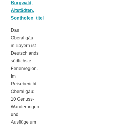
Tomatensauce
mit Zimt
Das
Oberallgäu
in Bayern ist
Deutschlands
Schwäbische
südlichste
Ferienregion.
Alb: Unsere
Im
Reisebericht
16 schönsten
Oberallgäu:
10 Genuss-
Ausflüge um
Wanderungen
und
Blaubeuren
Ausflüge um