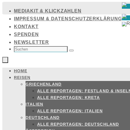
Zum
MEDIAKIT & KLICKZAHLEN
Inhalt
IMPRESSUM & DATENSCHUTZERKLÄRUNG
springen
KONTAKT
SPENDEN
NEWSLETTER
SUCHEN
NACH:
Suchen
HOME
Zum
REISEN
Inhalt
GRIECHENLAND
springen
ALLE REPORTAGEN: FESTLAND & INSEL
ALLE REPORTAGEN: KRETA
ITALIEN
ALLE REPORTAGEN: ITALIEN
DEUTSCHLAND
ALLE REPORTAGEN: DEUTSCHLAND