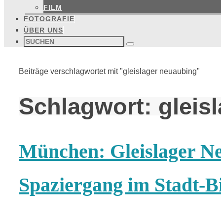
FILM
FOTOGRAFIE
ÜBER UNS
Suchen
nach:
Suchen
Start
Beiträge verschlagwortet mit "gleislager neuaubing"
Schlagwort:
gleis
München: Gleislager Ne
Spaziergang im Stadt-B