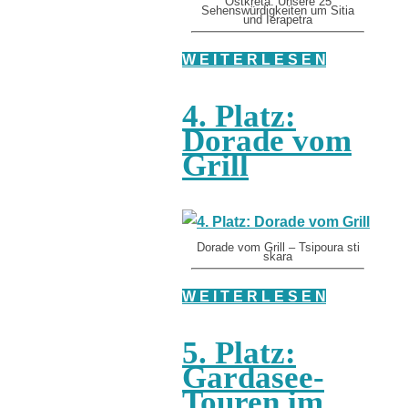
Ostkreta: Unsere 25
Sehenswürdigkeiten um Sitia
und Ierapetra
W E I T E R L E S E N
4. Platz:
Dorade vom
Grill
Dorade vom Grill – Tsipoura sti
skara
W E I T E R L E S E N
5. Platz:
Gardasee-
Touren im