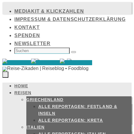
Zum
MEDIAKIT & KLICKZAHLEN
Inhalt
IMPRESSUM & DATENSCHUTZERKLÄRUNG
springen
KONTAKT
SPENDEN
NEWSLETTER
SUCHEN
NACH:
Suchen
HOME
Zum
REISEN
Inhalt
GRIECHENLAND
springen
ALLE REPORTAGEN: FESTLAND &
INSELN
ALLE REPORTAGEN: KRETA
ITALIEN