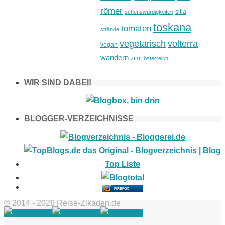
römer
sitia
sehenswürdigkeiten
toskana
tomaten
strände
vegetarisch
volterra
vegan
wandern
zimt
österreich
WIR SIND DABEI!
BLOGGER-VERZEICHNISSE
FIREFOX
© 2014 - 2026 Reise-Zikaden.de