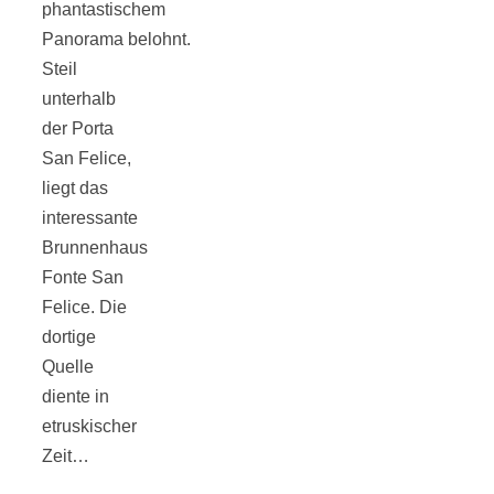
phantastischem
Panorama belohnt.
Steil
unterhalb
Jahresrückblick
der Porta
San Felice,
2021:
liegt das
interessante
Brunnenhaus
Niedlicher
Fonte San
Felice. Die
Neuzugang,
dortige
Quelle
etwas weniger
diente in
etruskischer
Leser
Zeit…