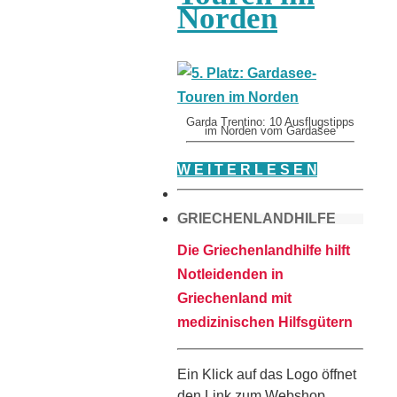
Norden
Garda Trentino: 10 Ausflugstipps
im Norden vom Gardasee
W E I T E R L E S E N
GRIECHENLANDHILFE
Die Griechenlandhilfe hilft
Notleidenden in
Griechenland mit
medizinischen Hilfsgütern
Ein Klick auf das Logo öffnet
den Link zum Webshop