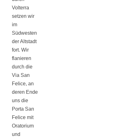
Tomatensauce
Volterra
setzen wir
mit Zimt
im
Südwesten
der Altstadt
fort. Wir
flanieren
Schwäbische
durch die
Via San
Alb: Unsere
Felice, an
deren Ende
16 schönsten
uns die
Porta San
Ausflüge um
Felice mit
Oratorium
Blaubeuren
und