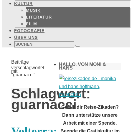
KULTUR
MUSIK
LITERATUR
FILM
FOTOGRAFIE
ÜBER UNS
Suchen
nach:
Suchen
Start
Beiträge
HALLO, VON MONI &
verschlagwortet
HANS
mit
"guarnacci"
Schlagwort:
guarnacci
Gefällt dir Reise-Zikaden?
Dann unterstütze unsere
Arbeit mit einer Spende.
Volterra:
Beende die Gratiskultur im