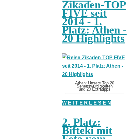
Zikaden-TOP
FIVE seit
2014 - 1.
Platz: Athen -
20 Highlights
Athen: Unsere Top 20
Sehenswürdigkeiten
und 20 Extratipps
W E I T E R L E S E N
2. Platz:
Bifteki mit
Feta vom