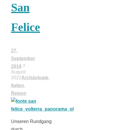
San
18 Lieblings-
Felice
Ausflugsziele
27.
September
Kotopoulo
2018
7.
August
2022
Archäologie
,
kapama –
Italien
,
Reisen
Geschmortes
Hähnchen in
Unseren Rundgang
durch