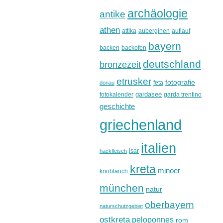
archäologie
antike
athen
attika
auberginen
auflauf
bayern
backen
backofen
deutschland
bronzezeit
etrusker
fotografie
feta
donau
gardasee
fotokalender
garda trentino
geschichte
griechenland
italien
isar
hackfleisch
kreta
minoer
knoblauch
münchen
natur
oberbayern
naturschutzgebiet
ostkreta
peloponnes
rom