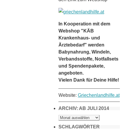
In Kooperation mit dem
Webshop "KÄB
Krankenhaus- und
Ärztebedarf" werden
Babynahrung, Windeln,
Verbandsstoffe, Notfallsets
und Spendenpakete,
angeboten.
Vielen Dank für Deine Hilfe!
Website:
Griechenlandhilfe.at
ARCHIV: AB JULI 2014
ARCHIV:
AB
JULI
2014
SCHLAGWÖRTER