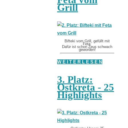
Grill
Bifteki vom Grill, gefüllt mit
Feta:
Dafür ist schon Zeus schwach
geworden!
W E I T E R L E S E N
3. Platz:
Ostkreta - 25
Highlights