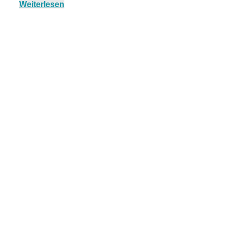
Weiterlesen
München:
Fototour im
Vogelschutzgeb
Ismaninger
Speichersee