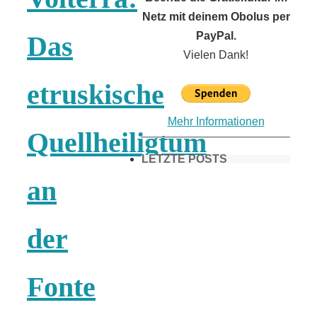
Netz mit deinem Obolus per
PayPal.
Das
Vielen Dank!
etruskische
Mehr Informationen
Quellheiligtum
LETZTE POSTS
an
Frühling in
der
München &
Fonte
Umgebung: