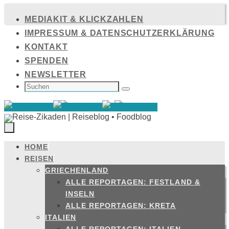
Zum
MEDIAKIT & KLICKZAHLEN
Inhalt
IMPRESSUM & DATENSCHUTZERKLÄRUNG
springen
KONTAKT
SPENDEN
NEWSLETTER
SUCHEN
NACH:
Suchen
HOME
Zum
REISEN
Inhalt
GRIECHENLAND
springen
ALLE REPORTAGEN: FESTLAND &
INSELN
ALLE REPORTAGEN: KRETA
ITALIEN