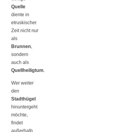
Tourentipps
Quelle
diente in
zu
etruskischer
Zeit nicht nur
als
Neandertaler-
Brunnen
,
sondern
Höhlen
auch als
Quellheiligtum
.
Wer weiter
den
Kirsch-
Stadthügel
hinuntergeht
Crumble:
möchte,
findet
außerhalb