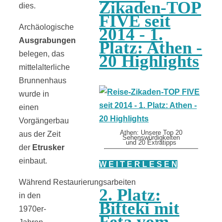
Zikaden-TOP
dies.
FIVE seit
Archäologische
2014 - 1.
Ausgrabungen
Platz: Athen -
belegen, das
20 Highlights
mittelalterliche
Brunnenhaus
wurde in
einen
Vorgängerbau
Athen: Unsere Top 20
aus der Zeit
Sehenswürdigkeiten
und 20 Extratipps
der
Etrusker
einbaut.
W E I T E R L E S E N
Während Restaurierungsarbeiten
2. Platz:
in den
Bifteki mit
1970er-
Feta vom