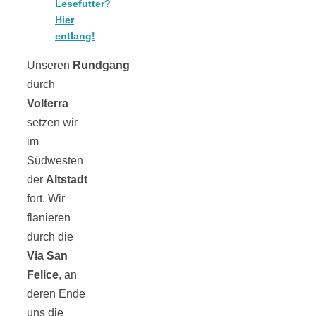
Risotto ai
Lesefutter?
Hier
entlang!
pomodori secch
Unseren
Rundgang
durch
– Risotto mit
Volterra
setzen wir
ofengetrocknet
im
Südwesten
Tomaten
der
Altstadt
fort. Wir
flanieren
durch die
Via San
In eigener
Felice
, an
deren Ende
Sache: Wir
uns die