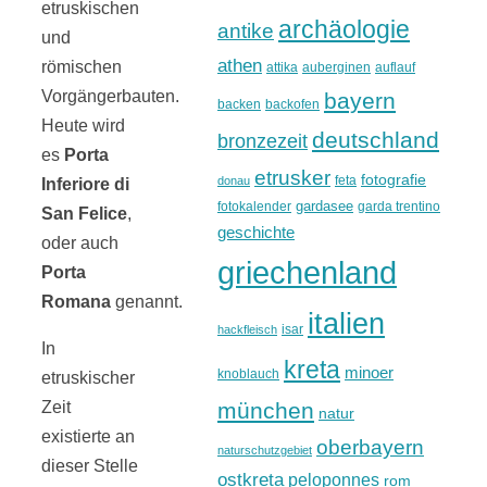
etruskischen
archäologie
antike
und
athen
römischen
attika
auberginen
auflauf
Vorgängerbauten.
bayern
backen
backofen
Heute wird
deutschland
bronzezeit
es
Porta
etrusker
fotografie
feta
donau
Inferiore di
gardasee
fotokalender
garda trentino
San Felice
,
geschichte
oder auch
griechenland
Porta
Romana
genannt.
italien
isar
hackfleisch
In
kreta
minoer
knoblauch
etruskischer
münchen
Zeit
natur
existierte an
oberbayern
naturschutzgebiet
dieser Stelle
ostkreta
peloponnes
rom