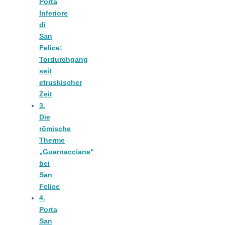
Porta
Tomatensauce
Inferiore
di
mit Zimt
San
Felice:
Tordurchgang
seit
etruskischer
Zeit
Schwäbische
3.
Die
Alb: Unsere
römische
Therme
„Guarnacciane“
16 schönsten
bei
San
Ausflüge um
Felice
4.
Porta
Blaubeuren
San