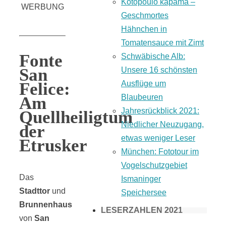
Kotopoulo kapama –
WERBUNG
Geschmortes
Hähnchen in
Tomatensauce mit Zimt
Fonte
Schwäbische Alb:
San
Unsere 16 schönsten
Felice:
Ausflüge um
Blaubeuren
Am
Jahresrückblick 2021:
Quellheiligtum
Niedlicher Neuzugang,
der
etwas weniger Leser
Etrusker
München: Fototour im
Vogelschutzgebiet
Das
Ismaninger
Stadttor
und
Speichersee
Brunnenhaus
LESERZAHLEN 2021
von
San