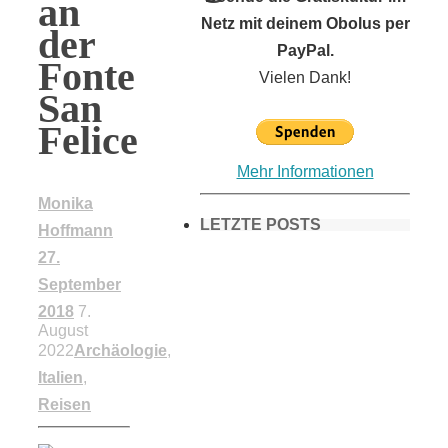
an
Netz mit deinem Obolus per
der
PayPal.
Fonte
Vielen Dank!
San
Felice
Mehr Informationen
Monika
LETZTE POSTS
Hoffmann
27.
September
Frühling in
2018
7.
August
2022
Archäologie
,
München &
Italien
,
Reisen
Umgebung: