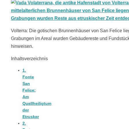
18 Lieblings-
Ausflugsziele
Volterra: Die gotischen Brunnenhäuser von San Felice lie
Grabungen im Areal wurden Gebäudereste und Fundstücke a
hinweisen.
Inhaltsverzeichnis
Kotopoulo
1.
Fonte
kapama –
San
Felice:
Geschmortes
Am
Quellheiligtum
der
Hähnchen in
Etrusker
2.