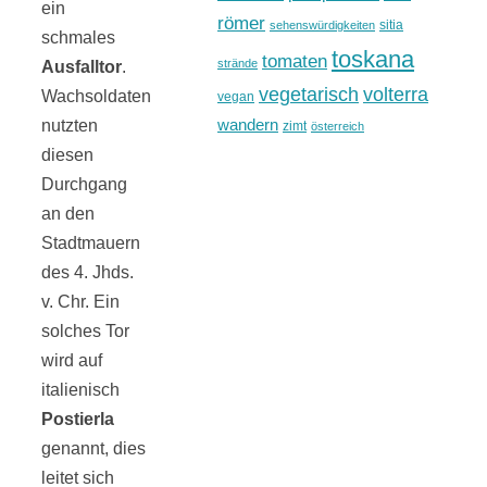
ein
römer
sitia
sehenswürdigkeiten
schmales
toskana
tomaten
strände
Ausfalltor
.
vegetarisch
volterra
Wachsoldaten
vegan
wandern
nutzten
zimt
österreich
diesen
Durchgang
an den
Stadtmauern
des 4. Jhds.
v. Chr. Ein
solches Tor
wird auf
italienisch
Postierla
genannt, dies
leitet sich