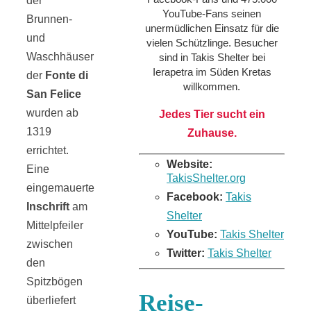
der
YouTube-Fans seinen
Brunnen-
unermüdlichen Einsatz für die
und
vielen Schützlinge. Besucher
Waschhäuser
sind in Takis Shelter bei
Ierapetra im Süden Kretas
der
Fonte di
willkommen.
San Felice
wurden ab
Jedes Tier sucht ein
1319
Zuhause.
errichtet.
Website:
Eine
TakisShelter.org
eingemauerte
Facebook:
Takis
Inschrift
am
Shelter
Mittelpfeiler
YouTube:
Takis Shelter
zwischen
Twitter:
Takis Shelter
den
Spitzbögen
Reise-
überliefert