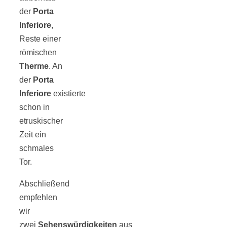
Streusel-
der
Porta
Inferiore
,
Dessert mit
Reste einer
römischen
Kirschen aus
Therme
. An
der
Porta
dem Ofen
Inferiore
existierte
schon in
etruskischer
Zeit ein
schmales
Pomodori
Tor.
secchi –
Abschließend
empfehlen
Ofengetrocknet
wir
zwei
Sehenswürdigkeiten
aus