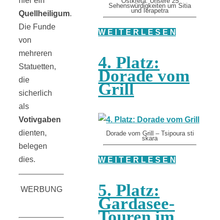
hier ein
Ostkreta: Unsere 25
Sehenswürdigkeiten um Sitia
und Ierapetra
Quellheiligum
.
Die Funde
W E I T E R L E S E N
von
mehreren
4. Platz:
Statuetten,
Dorade vom
die
Grill
sicherlich
als
Votivgaben
dienten,
Dorade vom Grill – Tsipoura sti
skara
belegen
dies.
W E I T E R L E S E N
5. Platz:
WERBUNG
Gardasee-
Touren im