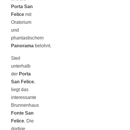
Porta San
schließen
Felice
mit
Oratorium
FeedBurner
und
phantastischem
Nutzerkonto
Panorama
belohnt.
Steil
für RSS
unterhalb
der
Porta
San Felice
,
liegt das
interessante
Altsteinzeit in
Brunnenhaus
Fonte San
Bayern: 12
Felice
. Die
dortige