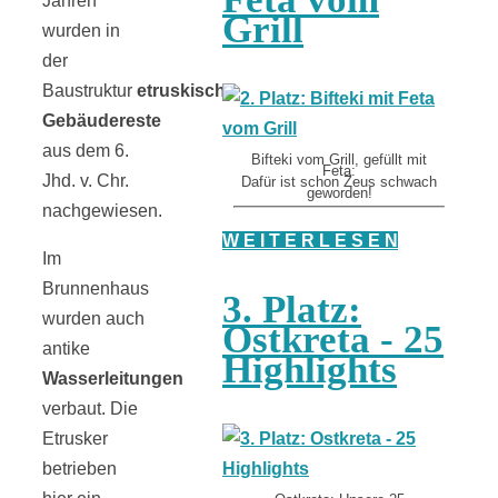
Jahren
Grill
wurden in
der
Baustruktur
etruskische
Gebäudereste
aus dem 6.
Bifteki vom Grill, gefüllt mit
Feta:
Jhd. v. Chr.
Dafür ist schon Zeus schwach
geworden!
nachgewiesen.
W E I T E R L E S E N
Im
Brunnenhaus
3. Platz:
wurden auch
Ostkreta - 25
antike
Highlights
Wasserleitungen
verbaut. Die
Etrusker
betrieben