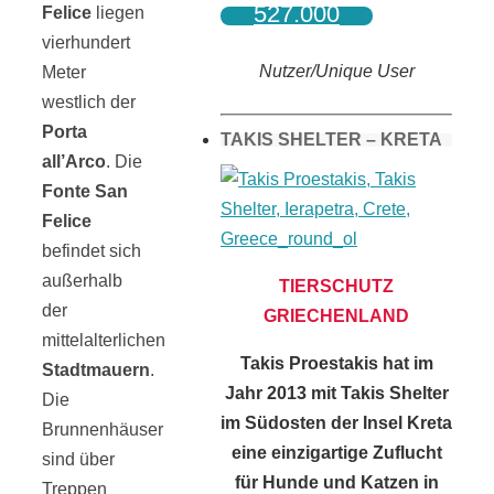
527.000
Felice
liegen
vierhundert
Nutzer/Unique User
Meter
westlich der
Porta
TAKIS SHELTER – KRETA
all’Arco
. Die
Fonte San
Felice
befindet sich
außerhalb
TIERSCHUTZ
der
GRIECHENLAND
mittelalterlichen
Takis Proestakis hat im
Stadtmauern
.
Jahr 2013 mit Takis Shelter
Die
im Südosten der Insel Kreta
Brunnenhäuser
eine einzigartige Zuflucht
sind über
für Hunde und Katzen in
Treppen