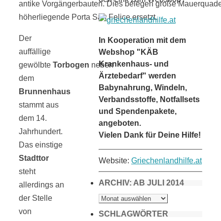
antike Vorgängerbauten. Dies belegen große Mauerquader
höherliegende Porta San Felice ersetzt.
Der
In Kooperation mit dem
auffällige
Webshop "KÄB
Krankenhaus- und
gewölbte
Torbogen
neben
Ärztebedarf" werden
dem
Babynahrung, Windeln,
Brunnenhaus
Verbandsstoffe, Notfallsets
stammt aus
und Spendenpakete,
dem 14.
angeboten.
Jahrhundert.
Vielen Dank für Deine Hilfe!
Das einstige
Stadttor
Website:
Griechenlandhilfe.at
steht
ARCHIV: AB JULI 2014
allerdings an
ARCHIV:
der Stelle
AB
JULI
von
2014
SCHLAGWÖRTER