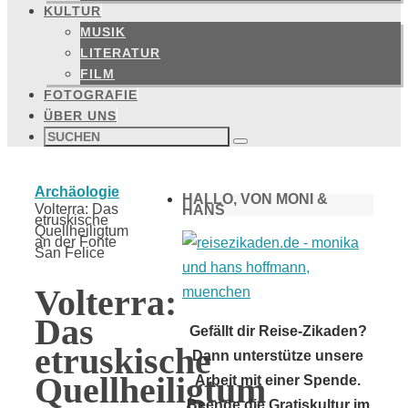
KULTUR
MUSIK
LITERATUR
FILM
FOTOGRAFIE
ÜBER UNS
Suchen
nach:
Suchen
Start
Archäologie
HALLO, VON MONI &
Volterra: Das
HANS
etruskische
Quellheiligtum
an der Fonte
San Felice
Volterra:
Das
Gefällt dir Reise-Zikaden?
etruskische
Dann unterstütze unsere
Quellheiligtum
Arbeit mit einer Spende.
Beende die Gratiskultur im