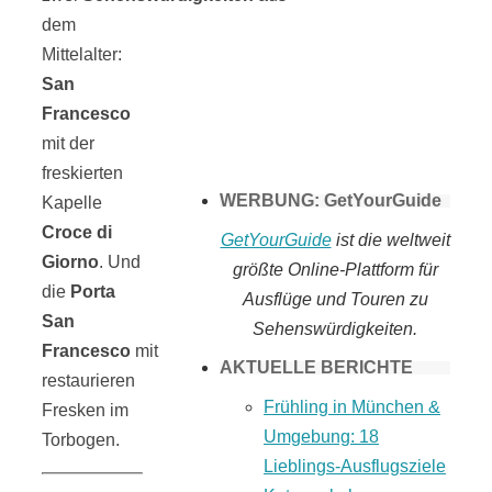
dem
Tomaten selber
Mittelalter:
San
machen
Francesco
mit der
freskierten
WERBUNG: GetYourGuide
Kapelle
Croce di
GetYourGuide
ist die weltweit
Giorno
. Und
größte Online-Plattform für
die
Porta
Ausflüge und Touren zu
San
Sehenswürdigkeiten.
Francesco
mit
AKTUELLE BERICHTE
restaurieren
Frühling in München &
Fresken im
Umgebung: 18
Torbogen.
Lieblings-Ausflugsziele