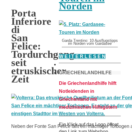
Norden
Porta
Inferiore
di
San
Garda Trentino: 10 Ausflugstipps
Felice:
im Norden vom Gardasee
Tordurchgang
W E I T E R L E S E N
seit
etruskischer
GRIECHENLANDHILFE
Zeit
Die Griechenlandhilfe hilft
Notleidenden in
Griechenland mit
medizinischen Hilfsgütern
Ein Klick auf das Logo öffnet
Neben der Fonte San Felice fällt ein mächtiger Torbogen auf
den Link zum Webshop