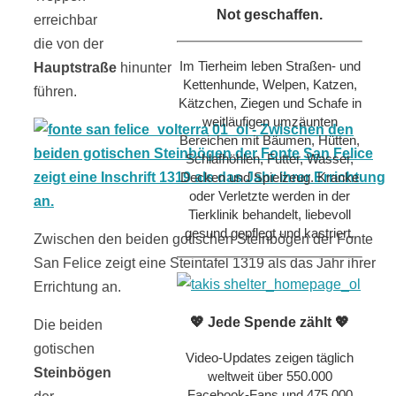
Not geschaffen.
erreichbar
die von der
Im Tierheim leben Straßen- und
Hauptstraße
hinunter
Kettenhunde, Welpen, Katzen,
führen.
Kätzchen, Ziegen und Schafe in
weitläufigen umzäunten
Bereichen mit Bäumen, Hütten,
Schlafhöhlen, Futter, Wasser,
Decken und Spielzeug. Kranke
oder Verletzte werden in der
Tierklinik behandelt, liebevoll
gesund gepflegt und kastriert.
Zwischen den beiden gotischen Steinbögen der Fonte
San Felice zeigt eine Steintafel 1319 als das Jahr ihrer
Errichtung an.
💖 Jede Spende zählt 💖
Die beiden
gotischen
Video-Updates zeigen täglich
Steinbögen
weltweit über 550.000
Facebook-Fans und 475.000