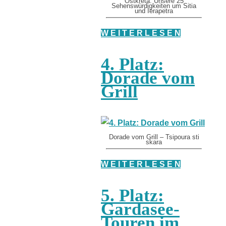
Ostkreta: Unsere 25
Sehenswürdigkeiten um Sitia
und Ierapetra
W E I T E R L E S E N
4. Platz:
Dorade vom
Grill
Dorade vom Grill – Tsipoura sti
skara
W E I T E R L E S E N
5. Platz:
Gardasee-
Touren im