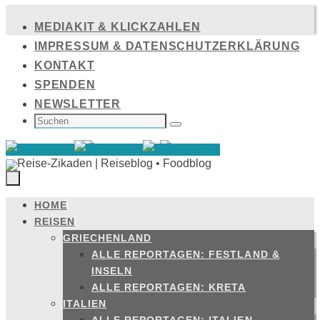
Zum
MEDIAKIT & KLICKZAHLEN
Inhalt
IMPRESSUM & DATENSCHUTZERKLÄRUNG
springen
KONTAKT
SPENDEN
NEWSLETTER
SUCHEN
NACH:
Suchen
HOME
Zum
REISEN
Inhalt
GRIECHENLAND
springen
ALLE REPORTAGEN: FESTLAND &
INSELN
ALLE REPORTAGEN: KRETA
ITALIEN