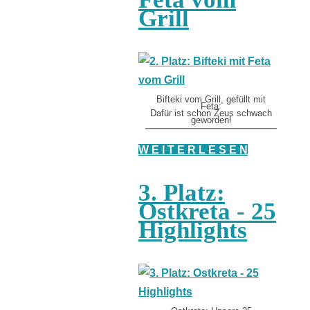
Grill
Bifteki vom Grill, gefüllt mit
Feta:
Dafür ist schon Zeus schwach
geworden!
W E I T E R L E S E N
3. Platz:
Ostkreta - 25
Highlights