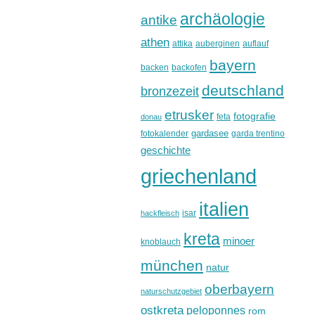
archäologie
antike
athen
attika
auberginen
auflauf
bayern
backen
backofen
deutschland
bronzezeit
etrusker
fotografie
feta
donau
gardasee
fotokalender
garda trentino
geschichte
griechenland
italien
isar
hackfleisch
kreta
minoer
knoblauch
münchen
natur
oberbayern
naturschutzgebiet
ostkreta
peloponnes
rom