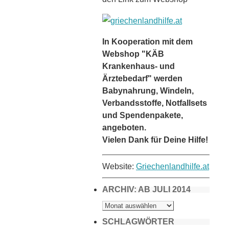
In Kooperation mit dem
Webshop "KÄB
Krankenhaus- und
Ärztebedarf" werden
Babynahrung, Windeln,
Verbandsstoffe, Notfallsets
und Spendenpakete,
angeboten.
Vielen Dank für Deine Hilfe!
Website:
Griechenlandhilfe.at
ARCHIV: AB JULI 2014
ARCHIV:
AB
JULI
2014
SCHLAGWÖRTER