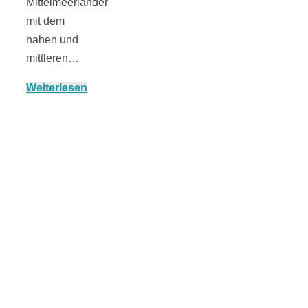
Mittelmeerländer
mit dem
nahen und
mittleren…
München:
Weiterlesen
Fototour im
Vogelschutzgeb
Ismaninger
Speichersee