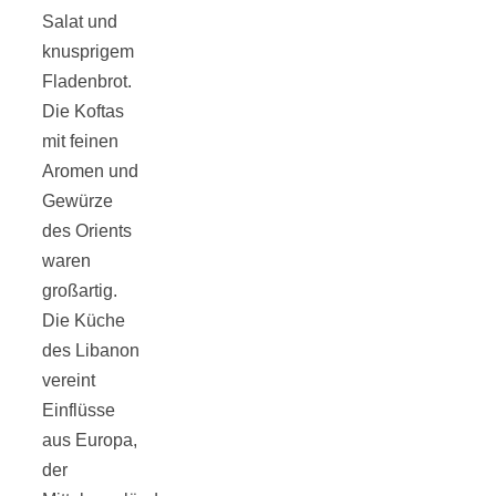
Salat und
knusprigem
Fladenbrot.
Die Koftas
Jahresrückblick
mit feinen
Aromen und
2021:
Gewürze
des Orients
Niedlicher
waren
großartig.
Neuzugang,
Die Küche
des Libanon
vereint
etwas weniger
Einflüsse
aus Europa,
Leser
der