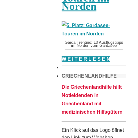
Norden
Garda Trentino: 10 Ausflugstipps
im Norden vom Gardasee
W E I T E R L E S E N
GRIECHENLANDHILFE
Die Griechenlandhilfe hilft
Notleidenden in
Griechenland mit
medizinischen Hilfsgütern
Ein Klick auf das Logo öffnet
den Link zum Webshop