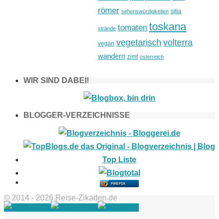
römer
sitia
sehenswürdigkeiten
toskana
tomaten
strände
vegetarisch
volterra
vegan
wandern
zimt
österreich
WIR SIND DABEI!
BLOGGER-VERZEICHNISSE
FIREFOX
© 2014 - 2026 Reise-Zikaden.de