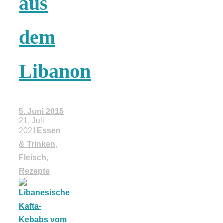
aus
18 Lieblings-
dem
Ausflugsziele
Libanon
Kotopoulo
5. Juni 2015
21. Juli
2021
Essen
kapama –
& Trinken
,
Fleisch
,
Geschmortes
Rezepte
Hähnchen in