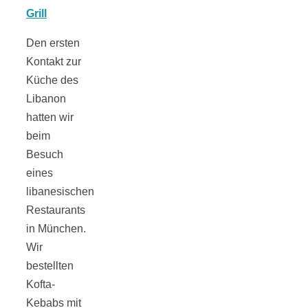
Tomatensauce
Den ersten
mit Zimt
Kontakt zur
Küche des
Libanon
hatten wir
Schwäbische
beim
Besuch
eines
Alb: Unsere
libanesischen
Restaurants
16 schönsten
in München.
Wir
Ausflüge um
bestellten
Kofta-
Blaubeuren
Kebabs mit