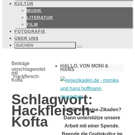
KULTUR
MUSIK
LITERATUR
FILM
FOTOGRAFIE
ÜBER UNS
Suchen
nach:
Suchen
Start
Beiträge
HALLO, VON MONI &
verschlagwortet
HANS
mit
"Hackfleisch-
Kofta"
Schlagwort:
Hackfleisch-
Gefällt dir Reise-Zikaden?
Kofta
Dann unterstütze unsere
Arbeit mit einer Spende.
Beende die Gratiskultur im