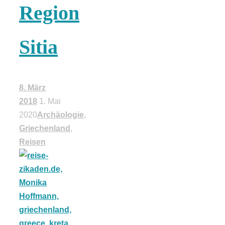
Region
18 Lieblings-
Sitia
Ausflugsziele
8. März
2018
1. Mai
Kotopoulo
2020
Archäologie
,
Griechenland
,
kapama –
Reisen
Geschmortes
Hähnchen in