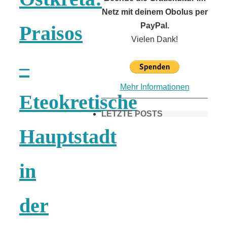
Netz mit deinem Obolus per
PayPal.
Praisos
Vielen Dank!
–
Mehr Informationen
Eteokretische
LETZTE POSTS
Hauptstadt
Frühling in
in
München &
der
Umgebung: