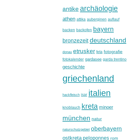
archäologie
antike
athen
attika
auberginen
auflauf
bayern
backen
backofen
deutschland
bronzezeit
etrusker
fotografie
feta
donau
gardasee
fotokalender
garda trentino
geschichte
griechenland
italien
isar
hackfleisch
kreta
minoer
knoblauch
münchen
natur
oberbayern
naturschutzgebiet
ostkreta
peloponnes
rom