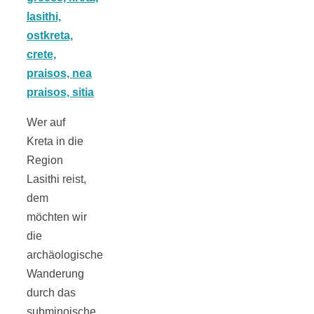
Tomatensauce
mit Zimt
Wer auf
Schwäbische
Kreta in die
Region
Alb: Unsere
Lasithi reist,
dem
möchten wir
16 schönsten
die
archäologische
Ausflüge um
Wanderung
durch das
Blaubeuren
subminoische