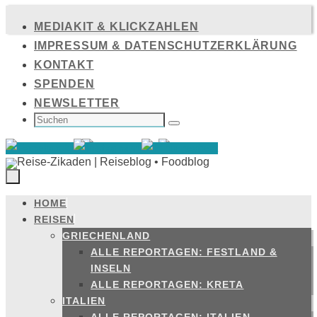
Zum
MEDIAKIT & KLICKZAHLEN
Inhalt
IMPRESSUM & DATENSCHUTZERKLÄRUNG
springen
KONTAKT
SPENDEN
NEWSLETTER
SUCHEN
NACH:
Suchen
HOME
Zum
REISEN
Inhalt
GRIECHENLAND
springen
ALLE REPORTAGEN: FESTLAND &
INSELN
ALLE REPORTAGEN: KRETA
ITALIEN