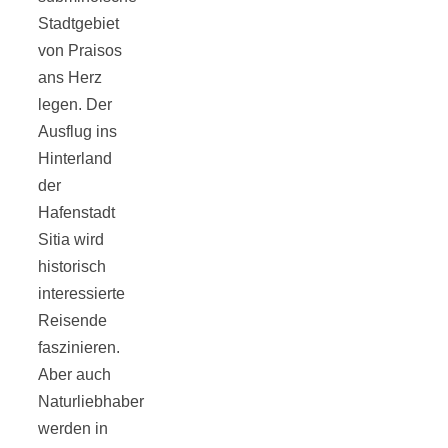
Stadtgebiet
von Praisos
ans Herz
legen. Der
Jahresrückblick
Ausflug ins
Hinterland
2021:
der
Hafenstadt
Niedlicher
Sitia wird
historisch
Neuzugang,
interessierte
Reisende
etwas weniger
faszinieren.
Aber auch
Naturliebhaber
Leser
werden in