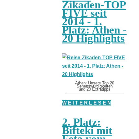
Zikaden-TOP
FIVE seit
2014 - 1.
Platz: Athen -
20 Highlights
Athen: Unsere Top 20
Sehenswürdigkeiten
und 20 Extratipps
W E I T E R L E S E N
2. Platz:
Bifteki mit
Feta vom