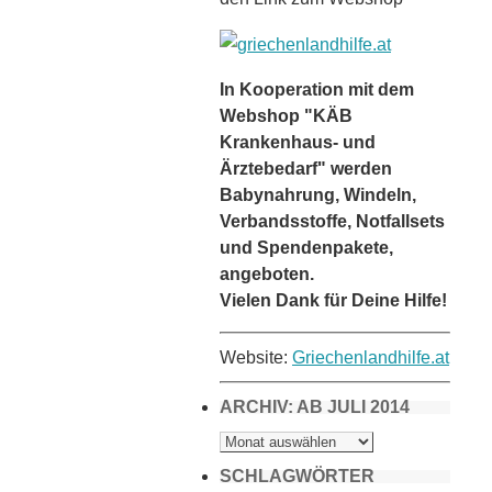
In Kooperation mit dem
Webshop "KÄB
Krankenhaus- und
Ärztebedarf" werden
Babynahrung, Windeln,
Verbandsstoffe, Notfallsets
und Spendenpakete,
angeboten.
Vielen Dank für Deine Hilfe!
Website:
Griechenlandhilfe.at
ARCHIV: AB JULI 2014
ARCHIV:
AB
JULI
2014
SCHLAGWÖRTER