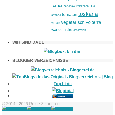
römer
sitia
sehenswürdigkeiten
toskana
tomaten
strände
vegetarisch
volterra
vegan
wandern
zimt
österreich
WIR SIND DABEI!
BLOGGER-VERZEICHNISSE
FIREFOX
© 2014 - 2026 Reise-Zikaden.de