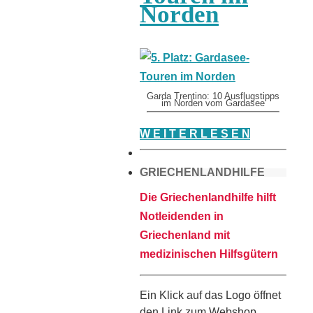
Norden
Garda Trentino: 10 Ausflugstipps
im Norden vom Gardasee
W E I T E R L E S E N
GRIECHENLANDHILFE
Die Griechenlandhilfe hilft
Notleidenden in
Griechenland mit
medizinischen Hilfsgütern
Ein Klick auf das Logo öffnet
den Link zum Webshop