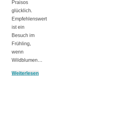
Praisos
glücklich.
Empfehlenswert
München:
ist ein
Besuch im
Frühling,
Fototour im
wenn
Wildblumen…
Vogelschutzgeb
Weiterlesen
Ismaninger
Speichersee