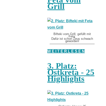
Grill
Bifteki vom Grill, gefüllt mit
Feta:
Dafür ist schon Zeus schwach
geworden!
W E I T E R L E S E N
3. Platz:
Ostkreta - 25
Highlights