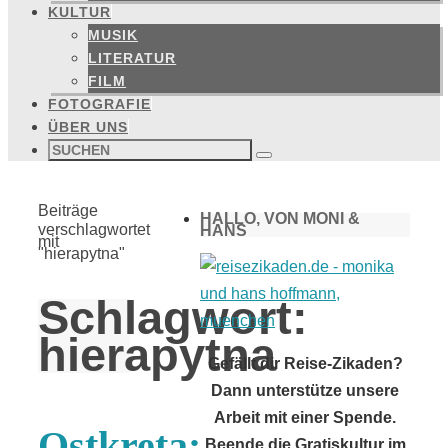
KULTUR
MUSIK
LITERATUR
FILM
FOTOGRAFIE
ÜBER UNS
Suchen
nach:
Suchen
Start
Beiträge
HALLO, VON MONI &
verschlagwortet
HANS
mit
"hierapytna"
Schlagwort:
hierapytna
Gefällt dir Reise-Zikaden?
Dann unterstütze unsere
Arbeit mit einer Spende.
Ostkreta:
Beende die Gratiskultur im