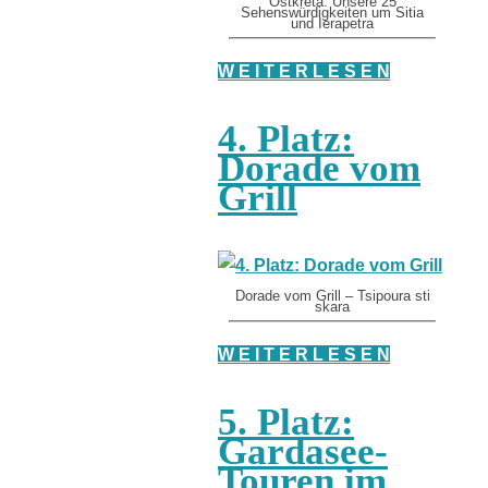
Ostkreta: Unsere 25
Sehenswürdigkeiten um Sitia
und Ierapetra
W E I T E R L E S E N
4. Platz:
Dorade vom
Grill
Dorade vom Grill – Tsipoura sti
skara
W E I T E R L E S E N
5. Platz:
Gardasee-
Touren im