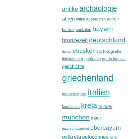
archäologie
antike
athen
attika
auberginen
auflauf
bayern
backen
backofen
deutschland
bronzezeit
etrusker
fotografie
feta
donau
gardasee
fotokalender
garda trentino
geschichte
griechenland
italien
isar
hackfleisch
kreta
minoer
knoblauch
münchen
natur
oberbayern
naturschutzgebiet
ostkreta
peloponnes
rom