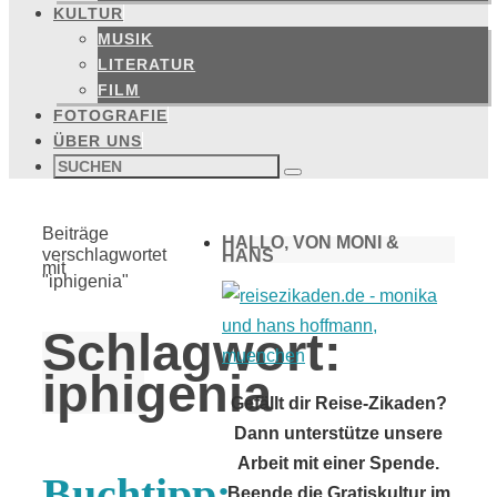
KULTUR
MUSIK
LITERATUR
FILM
FOTOGRAFIE
ÜBER UNS
Suchen
nach:
Suchen
Start
Beiträge
HALLO, VON MONI &
verschlagwortet
HANS
mit
"iphigenia"
Schlagwort:
iphigenia
Gefällt dir Reise-Zikaden?
Dann unterstütze unsere
Arbeit mit einer Spende.
Buchtipp:
Beende die Gratiskultur im