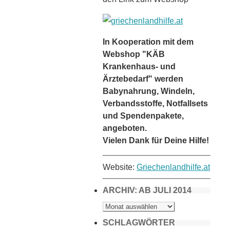
In Kooperation mit dem
Webshop "KÄB
Krankenhaus- und
Ärztebedarf" werden
Babynahrung, Windeln,
Verbandsstoffe, Notfallsets
und Spendenpakete,
angeboten.
Vielen Dank für Deine Hilfe!
Website:
Griechenlandhilfe.at
ARCHIV: AB JULI 2014
ARCHIV:
AB
JULI
2014
SCHLAGWÖRTER