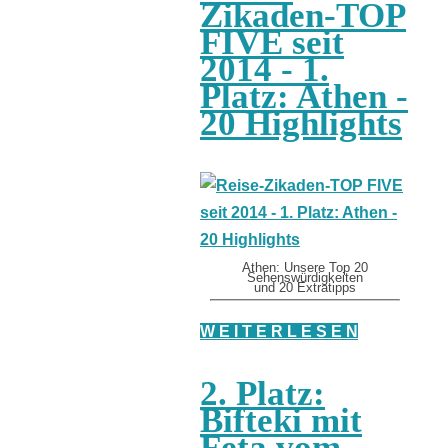
Zikaden-TOP
FIVE seit
2014 - 1.
Platz: Athen -
20 Highlights
Athen: Unsere Top 20
Sehenswürdigkeiten
und 20 Extratipps
W E I T E R L E S E N
2. Platz:
Bifteki mit
Feta vom