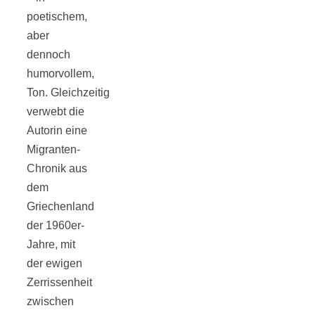
poetischem,
aber
dennoch
humorvollem,
Jahresrückblick
Ton. Gleichzeitig
verwebt die
2021:
Autorin eine
Migranten-
Niedlicher
Chronik aus
dem
Neuzugang,
Griechenland
der 1960er-
etwas weniger
Jahre, mit
der ewigen
Zerrissenheit
Leser
zwischen