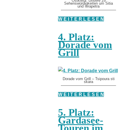
Ostkreta: Unsere 25
Sehenswürdigkeiten um Sitia
und Ierapetra
W E I T E R L E S E N
4. Platz:
Dorade vom
Grill
Dorade vom Grill – Tsipoura sti
skara
W E I T E R L E S E N
5. Platz:
Gardasee-
Touren im