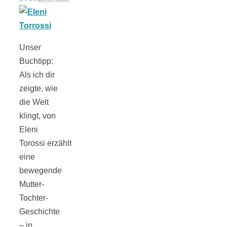
Tomatensauce
mit Zimt
Unser
Buchtipp:
Als ich dir
zeigte, wie
Schwäbische
die Welt
klingt, von
Alb: Unsere
Eleni
Torossi erzählt
eine
16 schönsten
bewegende
Mutter-
Ausflüge um
Tochter-
Geschichte
Blaubeuren
– in