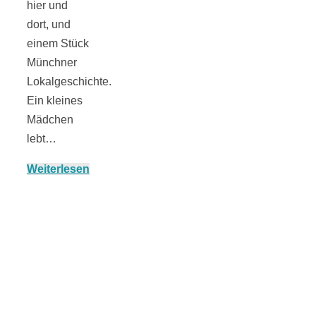
hier und
dort, und
einem Stück
München:
Münchner
Lokalgeschichte.
Ein kleines
Fototour im
Mädchen
lebt…
Vogelschutzgeb
Weiterlesen
Ismaninger
Speichersee