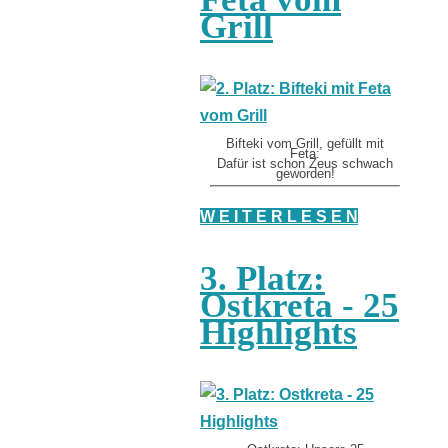
Grill
Bifteki vom Grill, gefüllt mit
Feta:
Dafür ist schon Zeus schwach
geworden!
W E I T E R L E S E N
3. Platz:
Ostkreta - 25
Highlights