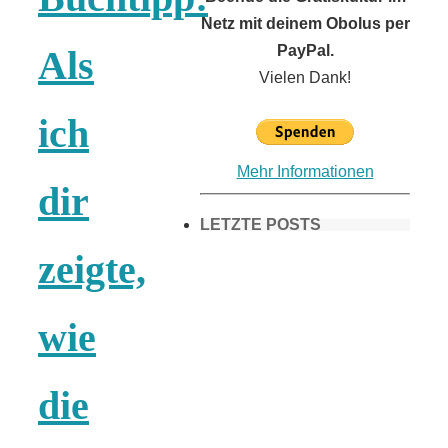
Netz mit deinem Obolus per
PayPal.
Als
Vielen Dank!
ich
Mehr Informationen
dir
LETZTE POSTS
zeigte,
Frühling in
wie
München &
die
Umgebung: