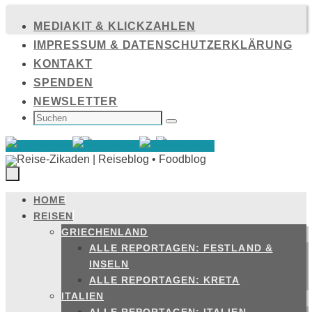
Zum
MEDIAKIT & KLICKZAHLEN
Inhalt
IMPRESSUM & DATENSCHUTZERKLÄRUNG
springen
KONTAKT
SPENDEN
NEWSLETTER
SUCHEN
NACH:
Suchen
HOME
Zum
REISEN
Inhalt
GRIECHENLAND
springen
ALLE REPORTAGEN: FESTLAND &
INSELN
ALLE REPORTAGEN: KRETA
ITALIEN