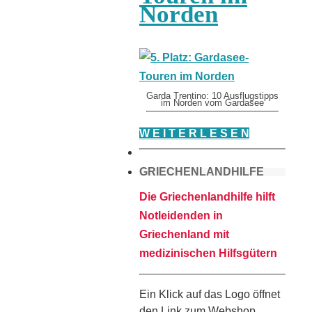
Norden
Garda Trentino: 10 Ausflugstipps
im Norden vom Gardasee
W E I T E R L E S E N
GRIECHENLANDHILFE
Die Griechenlandhilfe hilft
Notleidenden in
Griechenland mit
medizinischen Hilfsgütern
Ein Klick auf das Logo öffnet
den Link zum Webshop