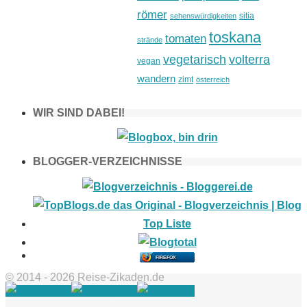
römer
sitia
sehenswürdigkeiten
toskana
tomaten
strände
vegetarisch
volterra
vegan
wandern
zimt
österreich
WIR SIND DABEI!
BLOGGER-VERZEICHNISSE
FIREFOX
© 2014 - 2026 Reise-Zikaden.de