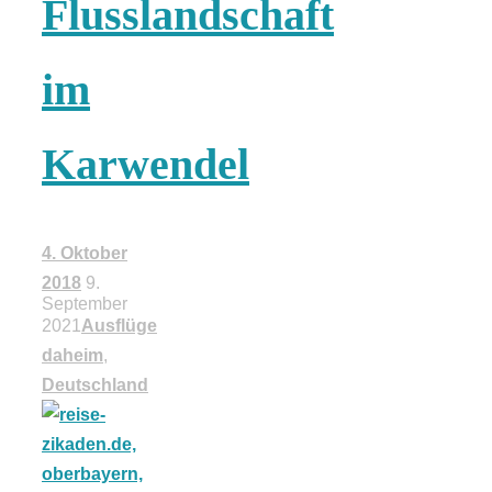
Flusslandschaft
18 Lieblings-
im
Ausflugsziele
Karwendel
Kotopoulo
4. Oktober
2018
9.
kapama –
September
2021
Ausflüge
daheim
,
Geschmortes
Deutschland
Hähnchen in