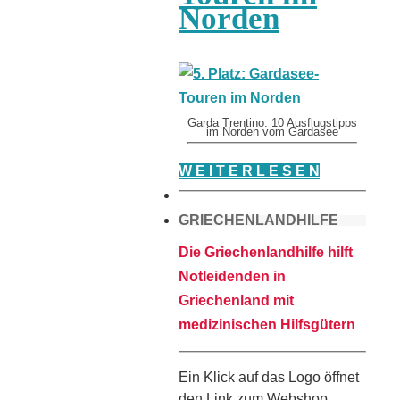
Norden
Garda Trentino: 10 Ausflugstipps
im Norden vom Gardasee
W E I T E R L E S E N
GRIECHENLANDHILFE
Die Griechenlandhilfe hilft
Notleidenden in
Griechenland mit
medizinischen Hilfsgütern
Ein Klick auf das Logo öffnet
den Link zum Webshop