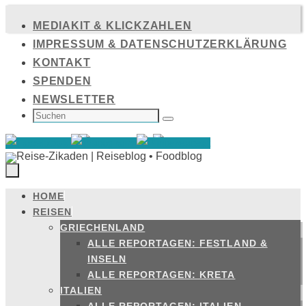
Zum
MEDIAKIT & KLICKZAHLEN
Inhalt
IMPRESSUM & DATENSCHUTZERKLÄRUNG
springen
KONTAKT
SPENDEN
NEWSLETTER
SUCHEN
NACH:
Suchen
HOME
Zum
REISEN
Inhalt
GRIECHENLAND
springen
ALLE REPORTAGEN: FESTLAND &
INSELN
ALLE REPORTAGEN: KRETA
ITALIEN