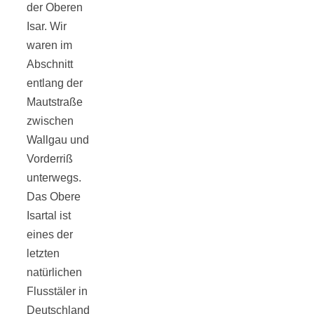
der Oberen
Isar. Wir
waren im
Abschnitt
Jahresrückblick
entlang der
Mautstraße
2021:
zwischen
Wallgau und
Vorderriß
Niedlicher
unterwegs.
Das Obere
Neuzugang,
Isartal ist
eines der
etwas weniger
letzten
natürlichen
Leser
Flusstäler in
Deutschland