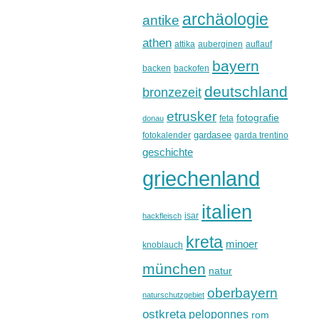
archäologie
antike
athen
attika
auberginen
auflauf
bayern
backen
backofen
deutschland
bronzezeit
etrusker
fotografie
feta
donau
gardasee
fotokalender
garda trentino
geschichte
griechenland
italien
isar
hackfleisch
kreta
minoer
knoblauch
münchen
natur
oberbayern
naturschutzgebiet
ostkreta
peloponnes
rom