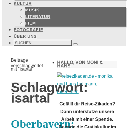
KULTUR
MUSIK
LITERATUR
FILM
FOTOGRAFIE
ÜBER UNS
Suchen
nach:
Suchen
Start
Beiträge
HALLO, VON MONI &
verschlagwortet
HANS
mit "isartal"
Schlagwort:
isartal
Gefällt dir Reise-Zikaden?
Dann unterstütze unsere
Arbeit mit einer Spende.
Oberbayern:
Beende die Gratiskultur im