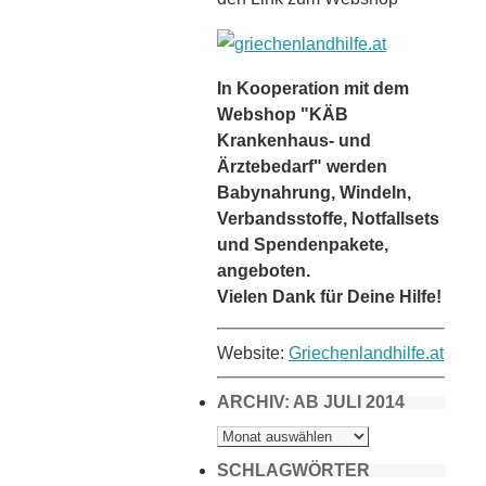
In Kooperation mit dem
Webshop "KÄB
Krankenhaus- und
Ärztebedarf" werden
Babynahrung, Windeln,
Verbandsstoffe, Notfallsets
und Spendenpakete,
angeboten.
Vielen Dank für Deine Hilfe!
Website:
Griechenlandhilfe.at
ARCHIV: AB JULI 2014
ARCHIV:
AB
JULI
2014
SCHLAGWÖRTER