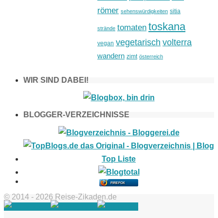
römer
sitia
sehenswürdigkeiten
toskana
tomaten
strände
vegetarisch
volterra
vegan
wandern
zimt
österreich
WIR SIND DABEI!
BLOGGER-VERZEICHNISSE
FIREFOX
© 2014 - 2026 Reise-Zikaden.de