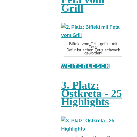
Grill
Bifteki vom Grill, gefüllt mit
Feta:
Dafür ist schon Zeus schwach
geworden!
W E I T E R L E S E N
3. Platz:
Ostkreta - 25
Highlights