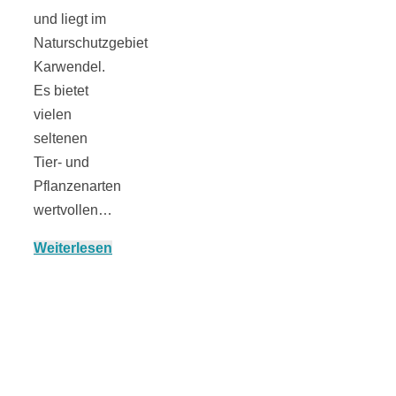
und liegt im
Naturschutzgebiet
Karwendel.
München:
Es bietet
vielen
Fototour im
seltenen
Tier- und
Vogelschutzgeb
Pflanzenarten
wertvollen…
Ismaninger
Weiterlesen
Speichersee