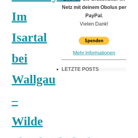
Netz mit deinem Obolus per
Im
PayPal.
Vielen Dank!
Isartal
Mehr Informationen
bei
LETZTE POSTS
Wallgau
Frühling in
–
München &
Wilde
Umgebung: