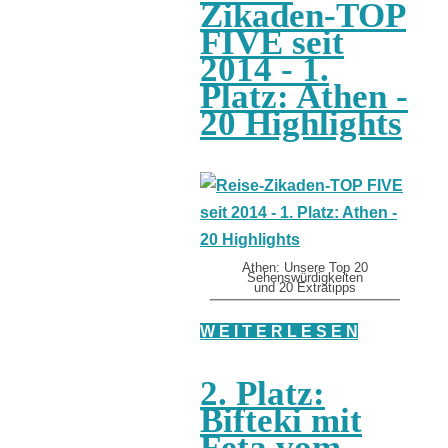
Zikaden-TOP
FIVE seit
2014 - 1.
Platz: Athen -
20 Highlights
Athen: Unsere Top 20
Sehenswürdigkeiten
und 20 Extratipps
W E I T E R L E S E N
2. Platz:
Bifteki mit
Feta vom