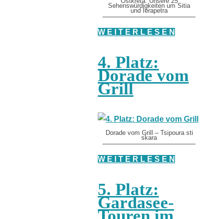
Ostkreta: Unsere 25
Sehenswürdigkeiten um Sitia
und Ierapetra
W E I T E R L E S E N
4. Platz:
Dorade vom
Grill
Dorade vom Grill – Tsipoura sti
skara
W E I T E R L E S E N
5. Platz:
Gardasee-
Touren im