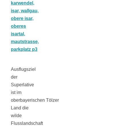
Tomatensauce
mit Zimt
Schwäbische
Ausflugsziel
Alb: Unsere
der
Superlative
16 schönsten
ist im
oberbayerischen Tölzer
Ausflüge um
Land die
wilde
Blaubeuren
Flusslandschaft