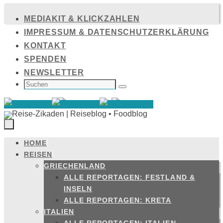
Zum
MEDIAKIT & KLICKZAHLEN
Inhalt
IMPRESSUM & DATENSCHUTZERKLÄRUNG
springen
KONTAKT
SPENDEN
NEWSLETTER
SUCHEN
NACH:
Suchen
HOME
Zum
REISEN
Inhalt
GRIECHENLAND
springen
ALLE REPORTAGEN: FESTLAND &
INSELN
ALLE REPORTAGEN: KRETA
ITALIEN