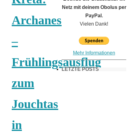
Netz mit deinem Obolus per
PayPal.
Archanes
Vielen Dank!
–
Mehr Informationen
Frühlingsausflug
LETZTE POSTS
zum
Frühling in
Jouchtas
München &
in
Umgebung: