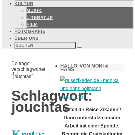
KULTUR
MUSIK
LITERATUR
FILM
FOTOGRAFIE
ÜBER UNS
Suchen
nach:
Suchen
Start
Beiträge
HALLO, VON MONI &
verschlagwortet
HANS
mit
"jouchtas"
Schlagwort:
jouchtas
Gefällt dir Reise-Zikaden?
Dann unterstütze unsere
Arbeit mit einer Spende.
Kreta:
Beende die Gratiskultur im