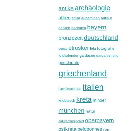
archäologie
antike
athen
attika
auberginen
auflauf
bayern
backen
backofen
deutschland
bronzezeit
etrusker
fotografie
feta
donau
gardasee
fotokalender
garda trentino
geschichte
griechenland
italien
isar
hackfleisch
kreta
minoer
knoblauch
münchen
natur
oberbayern
naturschutzgebiet
ostkreta
peloponnes
rom