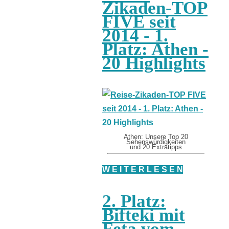
Zikaden-TOP
FIVE seit
2014 - 1.
Platz: Athen -
20 Highlights
Athen: Unsere Top 20
Sehenswürdigkeiten
und 20 Extratipps
W E I T E R L E S E N
2. Platz:
Bifteki mit
Feta vom