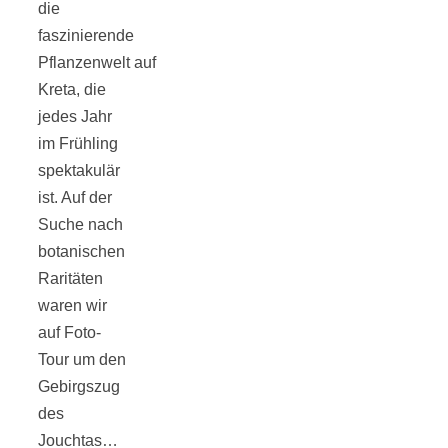
die
faszinierende
Pflanzenwelt auf
Kreta, die
Jahresrückblick
jedes Jahr
im Frühling
2021:
spektakulär
ist. Auf der
Suche nach
Niedlicher
botanischen
Raritäten
Neuzugang,
waren wir
auf Foto-
etwas weniger
Tour um den
Gebirgszug
Leser
des
Jouchtas…