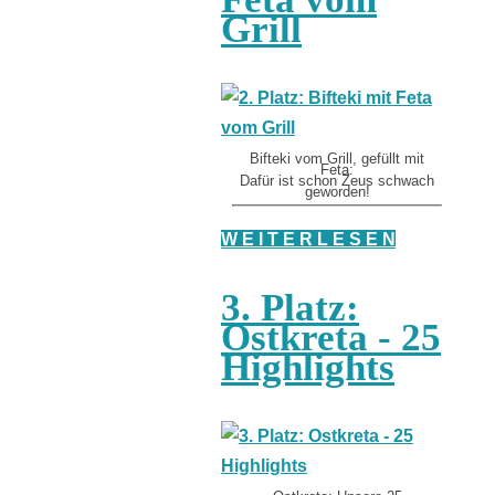
Grill
Bifteki vom Grill, gefüllt mit
Feta:
Dafür ist schon Zeus schwach
geworden!
W E I T E R L E S E N
3. Platz:
Ostkreta - 25
Highlights