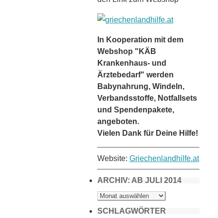
In Kooperation mit dem
Webshop "KÄB
Krankenhaus- und
Ärztebedarf" werden
Babynahrung, Windeln,
Verbandsstoffe, Notfallsets
und Spendenpakete,
angeboten.
Vielen Dank für Deine Hilfe!
Website:
Griechenlandhilfe.at
ARCHIV: AB JULI 2014
ARCHIV:
AB
JULI
2014
SCHLAGWÖRTER