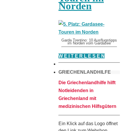
Norden
Garda Trentino: 10 Ausflugstipps
im Norden vom Gardasee
W E I T E R L E S E N
GRIECHENLANDHILFE
Die Griechenlandhilfe hilft
Notleidenden in
Griechenland mit
medizinischen Hilfsgütern
Ein Klick auf das Logo öffnet
den Link zum Webshop