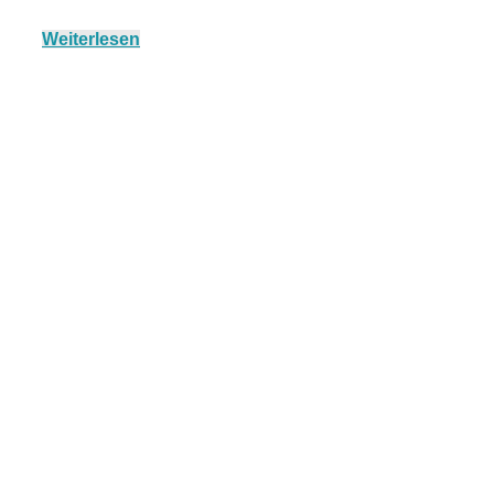
Weiterlesen
München:
Fototour im
Vogelschutzgeb
Ismaninger
Speichersee