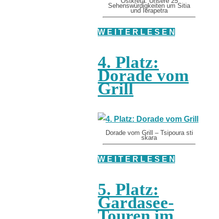
Ostkreta: Unsere 25
Sehenswürdigkeiten um Sitia
und Ierapetra
W E I T E R L E S E N
4. Platz:
Dorade vom
Grill
Dorade vom Grill – Tsipoura sti
skara
W E I T E R L E S E N
5. Platz:
Gardasee-
Touren im