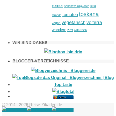
römer
sitia
sehenswürdigkeiten
toskana
tomaten
strände
vegetarisch
volterra
vegan
wandern
zimt
österreich
WIR SIND DABEI!
BLOGGER-VERZEICHNISSE
FIREFOX
© 2014 - 2026 Reise-Zikaden.de