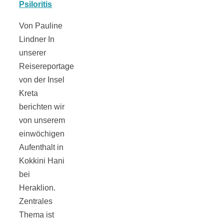
Tomatensauce
Von Pauline
mit Zimt
Lindner In
unserer
Reisereportage
von der Insel
Kreta
Schwäbische
berichten wir
von unserem
Alb: Unsere
einwöchigen
Aufenthalt in
16 schönsten
Kokkini Hani
bei
Ausflüge um
Heraklion.
Zentrales
Blaubeuren
Thema ist