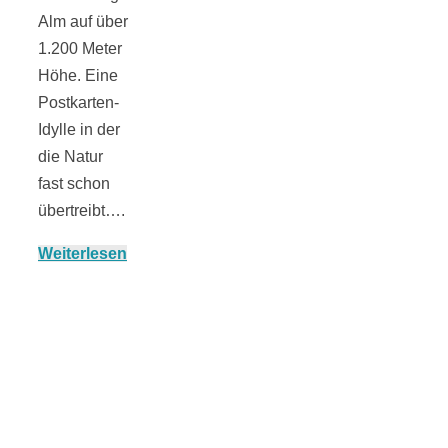
Alm auf über
1.200 Meter
Höhe. Eine
München:
Postkarten-
Idylle in der
Fototour im
die Natur
fast schon
Vogelschutzgeb
übertreibt….
Weiterlesen
Ismaninger
Speichersee