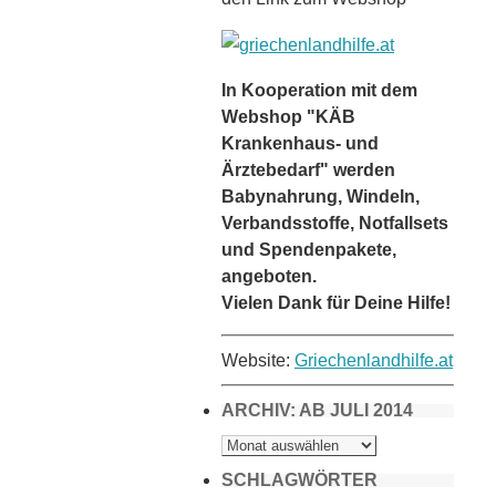
In Kooperation mit dem
Webshop "KÄB
Krankenhaus- und
Ärztebedarf" werden
Babynahrung, Windeln,
Verbandsstoffe, Notfallsets
und Spendenpakete,
angeboten.
Vielen Dank für Deine Hilfe!
Website:
Griechenlandhilfe.at
ARCHIV: AB JULI 2014
ARCHIV:
AB
JULI
2014
SCHLAGWÖRTER