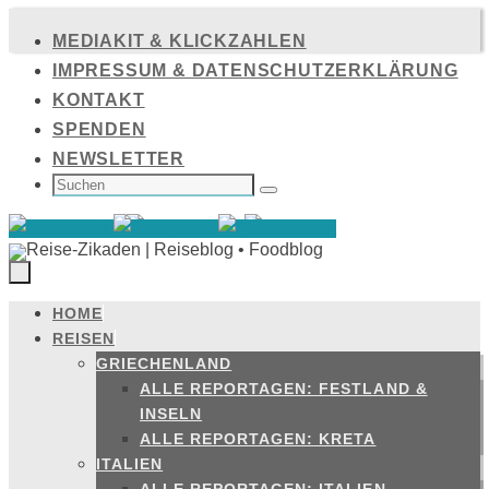
Zum
MEDIAKIT & KLICKZAHLEN
Inhalt
IMPRESSUM & DATENSCHUTZERKLÄRUNG
springen
KONTAKT
SPENDEN
NEWSLETTER
SUCHEN
NACH:
Suchen
HOME
Zum
REISEN
Inhalt
GRIECHENLAND
springen
ALLE REPORTAGEN: FESTLAND &
INSELN
ALLE REPORTAGEN: KRETA
ITALIEN