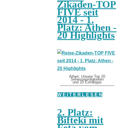
Zikaden-TOP
FIVE seit
2014 - 1.
Platz: Athen -
20 Highlights
Athen: Unsere Top 20
Sehenswürdigkeiten
und 20 Extratipps
W E I T E R L E S E N
2. Platz:
Bifteki mit
Feta vom