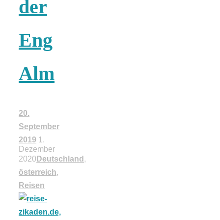
der
18 Lieblings-
Eng
Ausflugsziele
Alm
Kotopoulo
20.
September
kapama –
2019
1.
Dezember
2020
Deutschland
,
Geschmortes
österreich
,
Reisen
Hähnchen in