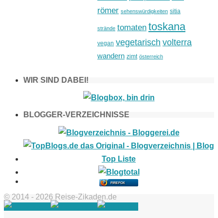
römer
sitia
sehenswürdigkeiten
toskana
tomaten
strände
vegetarisch
volterra
vegan
wandern
zimt
österreich
WIR SIND DABEI!
BLOGGER-VERZEICHNISSE
FIREFOX
© 2014 - 2026 Reise-Zikaden.de