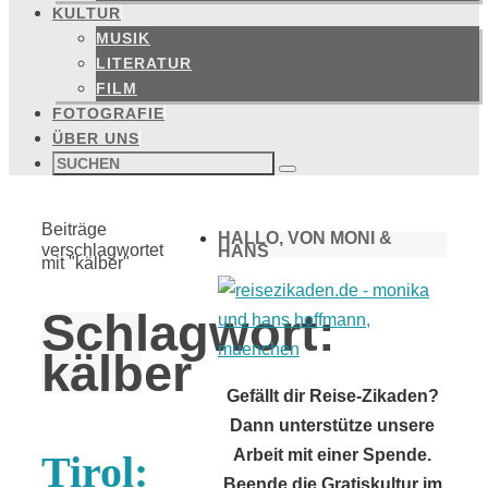
KULTUR
MUSIK
LITERATUR
FILM
FOTOGRAFIE
ÜBER UNS
Suchen
nach:
Suchen
Start
Beiträge
HALLO, VON MONI &
verschlagwortet
HANS
mit "kälber"
Schlagwort:
kälber
Gefällt dir Reise-Zikaden?
Dann unterstütze unsere
Arbeit mit einer Spende.
Tirol:
Beende die Gratiskultur im