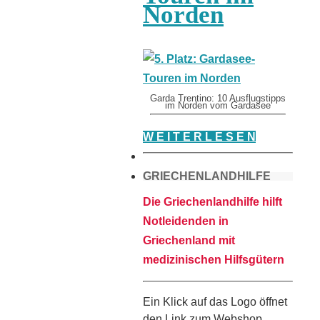
Norden
Garda Trentino: 10 Ausflugstipps
im Norden vom Gardasee
W E I T E R L E S E N
GRIECHENLANDHILFE
Die Griechenlandhilfe hilft
Notleidenden in
Griechenland mit
medizinischen Hilfsgütern
Ein Klick auf das Logo öffnet
den Link zum Webshop