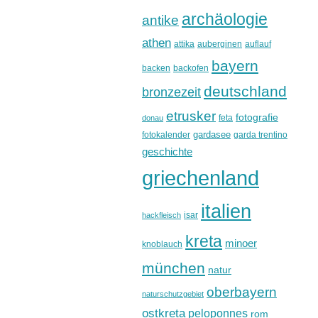
archäologie
antike
athen
attika
auberginen
auflauf
bayern
backen
backofen
deutschland
bronzezeit
etrusker
fotografie
feta
donau
gardasee
fotokalender
garda trentino
geschichte
griechenland
italien
isar
hackfleisch
kreta
minoer
knoblauch
münchen
natur
oberbayern
naturschutzgebiet
ostkreta
peloponnes
rom