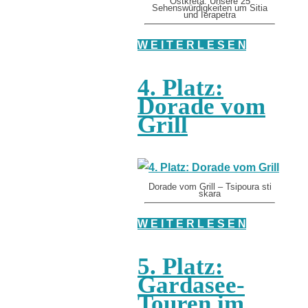
Ostkreta: Unsere 25
Sehenswürdigkeiten um Sitia
und Ierapetra
W E I T E R L E S E N
4. Platz:
Dorade vom
Grill
Dorade vom Grill – Tsipoura sti
skara
W E I T E R L E S E N
5. Platz:
Gardasee-
Touren im