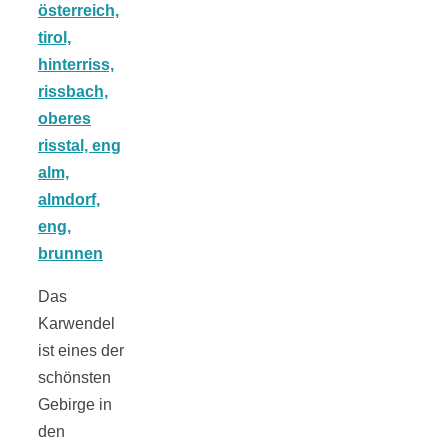
Tomatensauce
mit Zimt
Schwäbische
Alb: Unsere
Das
16 schönsten
Karwendel
ist eines der
Ausflüge um
schönsten
Gebirge in
Blaubeuren
den