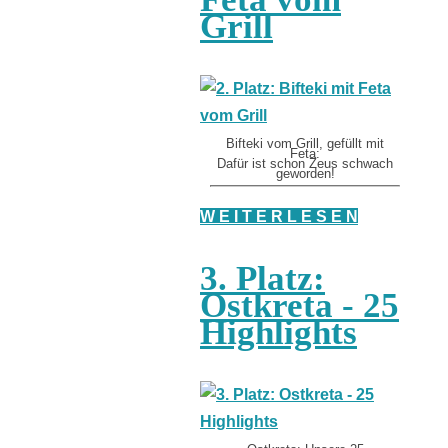
Grill
Bifteki vom Grill, gefüllt mit
Feta:
Dafür ist schon Zeus schwach
geworden!
W E I T E R L E S E N
3. Platz:
Ostkreta - 25
Highlights