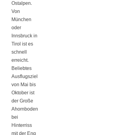
Ostalpen.
Von
München
oder
Jahresrückblick
Innsbruck in
Tirol ist es
2021:
schnell
erreicht.
Beliebtes
Niedlicher
Ausflugsziel
von Mai bis
Neuzugang,
Oktober ist
der Große
etwas weniger
Ahornboden
bei
Leser
Hinterriss
mit der Eng