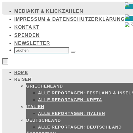
Zum
MEDIAKIT & KLICKZAHLEN
Inhalt
IMPRESSUM & DATENSCHUTZERKLÄRUNG
springen
KONTAKT
SPENDEN
NEWSLETTER
SUCHEN
NACH:
Suchen
HOME
Zum
REISEN
Inhalt
GRIECHENLAND
springen
ALLE REPORTAGEN: FESTLAND & INSEL
ALLE REPORTAGEN: KRETA
ITALIEN
ALLE REPORTAGEN: ITALIEN
DEUTSCHLAND
ALLE REPORTAGEN: DEUTSCHLAND