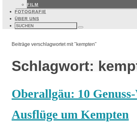
FILM
FOTOGRAFIE
ÜBER UNS
Suchen
nach:
Suchen
Start
Beiträge verschlagwortet mit "kempten"
Schlagwort:
kemp
Oberallgäu: 10 Genuss
Ausflüge um Kempten