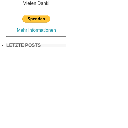
Vielen Dank!
Mehr Informationen
LETZTE POSTS
Frühling in
München &
Umgebung:
18 Lieblings-