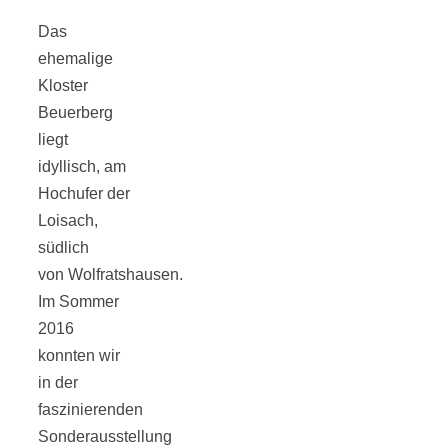
Das
ehemalige
Kloster
Jahresrückblick
Beuerberg
liegt
idyllisch, am
2021:
Hochufer der
Loisach,
Niedlicher
südlich
von Wolfratshausen.
Neuzugang,
Im Sommer
2016
etwas weniger
konnten wir
in der
Leser
faszinierenden
Sonderausstellung