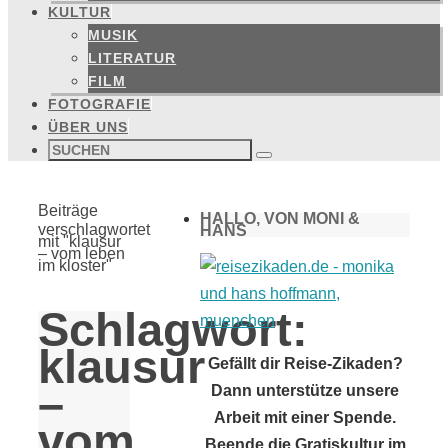
KULTUR
MUSIK
LITERATUR
FILM
FOTOGRAFIE
ÜBER UNS
Suchen
nach:
Suchen
Start
Beiträge
HALLO, VON MONI &
verschlagwortet
HANS
mit "klausur
– vom leben
im kloster"
Schlagwort:
klausur
Gefällt dir Reise-Zikaden?
–
Dann unterstütze unsere
Arbeit mit einer Spende.
vom
Beende die Gratiskultur im