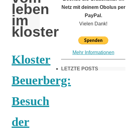
leben
Netz mit deinem Obolus per
im
PayPal.
Vielen Dank!
kloster
Mehr Informationen
Kloster
LETZTE POSTS
Beuerberg:
Frühling in
Besuch
München &
der
Umgebung: