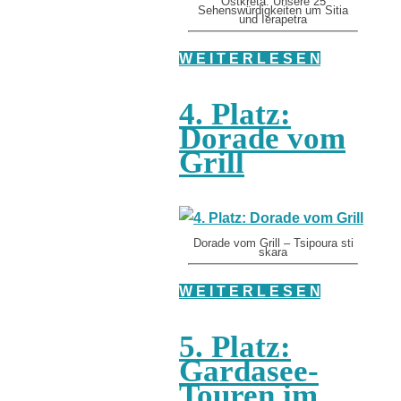
Ostkreta: Unsere 25
Sehenswürdigkeiten um Sitia
und Ierapetra
W E I T E R L E S E N
4. Platz:
Dorade vom
Grill
Dorade vom Grill – Tsipoura sti
skara
W E I T E R L E S E N
5. Platz:
Gardasee-
Touren im