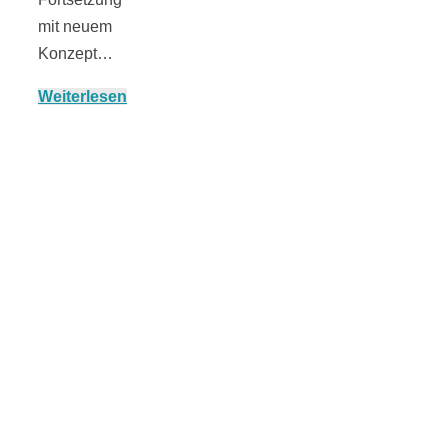
Risotto ai
mit neuem
Konzept…
pomodori secch
Weiterlesen
– Risotto mit
ofengetrocknet
Tomaten
In eigener
Sache: Wir