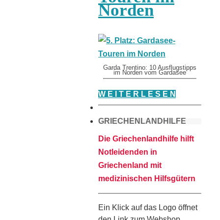
Norden
Garda Trentino: 10 Ausflugstipps
im Norden vom Gardasee
W E I T E R L E S E N
GRIECHENLANDHILFE
Die Griechenlandhilfe hilft
Notleidenden in
Griechenland mit
medizinischen Hilfsgütern
Ein Klick auf das Logo öffnet
den Link zum Webshop