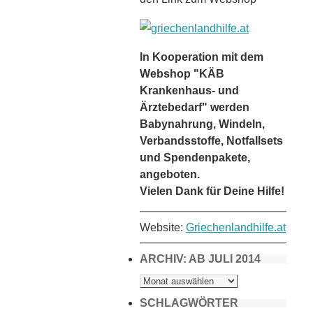
In Kooperation mit dem
Webshop "KÄB
Krankenhaus- und
Ärztebedarf" werden
Babynahrung, Windeln,
Verbandsstoffe, Notfallsets
und Spendenpakete,
angeboten.
Vielen Dank für Deine Hilfe!
Website:
Griechenlandhilfe.at
ARCHIV: AB JULI 2014
ARCHIV:
AB
JULI
2014
SCHLAGWÖRTER