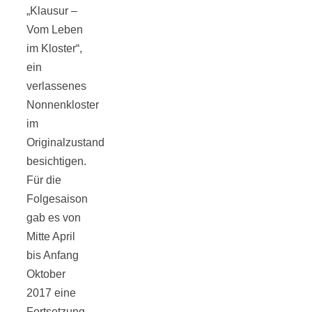
„Klausur –
Vom Leben
im Kloster“,
München:
ein
verlassenes
Fototour im
Nonnenkloster
im
Vogelschutzgeb
Originalzustand
besichtigen.
Für die
Ismaninger
Folgesaison
gab es von
Speichersee
Mitte April
bis Anfang
Oktober
2017 eine
Fortsetzung