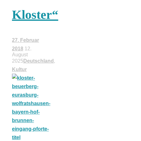
Tomatensauce
Kloster“
mit Zimt
27. Februar
2018
12.
August
Schwäbische
2025
Deutschland
,
Kultur
Alb: Unsere
16 schönsten
Ausflüge um
Blaubeuren