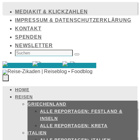
Zum
MEDIAKIT & KLICKZAHLEN
Inhalt
IMPRESSUM & DATENSCHUTZERKLÄRUNG
springen
KONTAKT
SPENDEN
NEWSLETTER
SUCHEN
NACH:
Suchen
HOME
Zum
REISEN
Inhalt
GRIECHENLAND
springen
ALLE REPORTAGEN: FESTLAND &
INSELN
ALLE REPORTAGEN: KRETA
ITALIEN