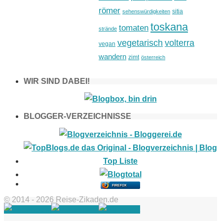
römer
sitia
sehenswürdigkeiten
toskana
tomaten
strände
vegetarisch
volterra
vegan
wandern
zimt
österreich
WIR SIND DABEI!
BLOGGER-VERZEICHNISSE
FIREFOX
© 2014 - 2026 Reise-Zikaden.de