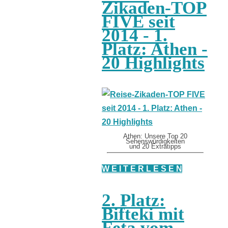
Zikaden-TOP
FIVE seit
2014 - 1.
Platz: Athen -
20 Highlights
Athen: Unsere Top 20
Sehenswürdigkeiten
und 20 Extratipps
W E I T E R L E S E N
2. Platz:
Bifteki mit
Feta vom