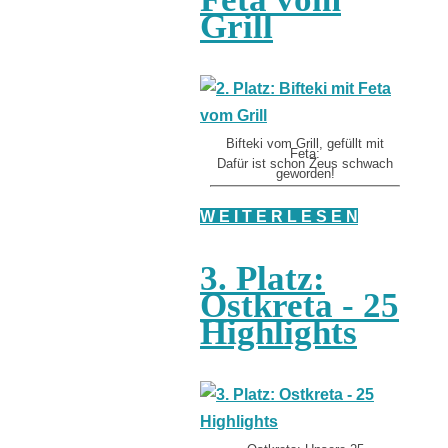
Grill
Bifteki vom Grill, gefüllt mit
Feta:
Dafür ist schon Zeus schwach
geworden!
W E I T E R L E S E N
3. Platz:
Ostkreta - 25
Highlights