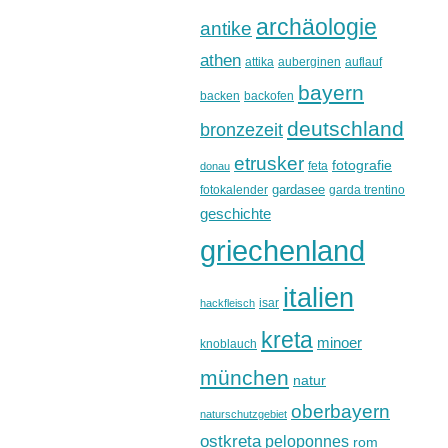
archäologie
antike
athen
attika
auberginen
auflauf
bayern
backen
backofen
deutschland
bronzezeit
etrusker
fotografie
feta
donau
gardasee
fotokalender
garda trentino
geschichte
griechenland
italien
isar
hackfleisch
kreta
minoer
knoblauch
münchen
natur
oberbayern
naturschutzgebiet
ostkreta
peloponnes
rom