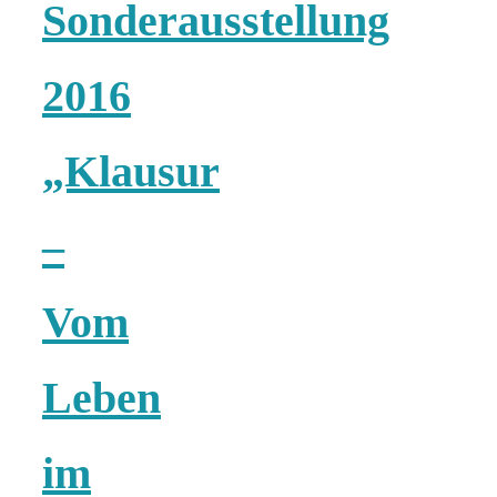
Sonderausstellung
18 Lieblings-
2016
Ausflugsziele
„Klausur
–
Kotopoulo
kapama –
Vom
Geschmortes
Leben
Hähnchen in
im