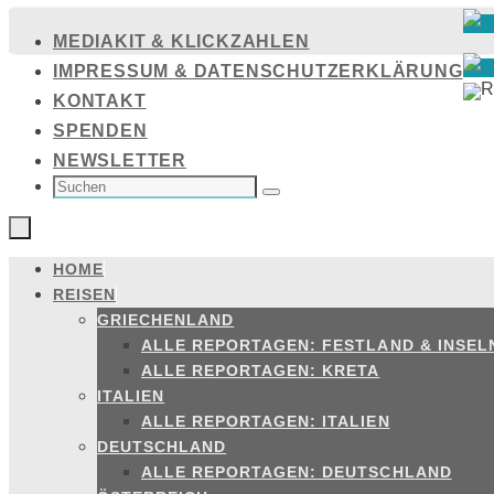
Zum
MEDIAKIT & KLICKZAHLEN
Inhalt
IMPRESSUM & DATENSCHUTZERKLÄRUNG
springen
KONTAKT
SPENDEN
NEWSLETTER
SUCHEN
NACH:
Suchen
HOME
Zum
REISEN
Inhalt
GRIECHENLAND
springen
ALLE REPORTAGEN: FESTLAND & INSEL
ALLE REPORTAGEN: KRETA
ITALIEN
ALLE REPORTAGEN: ITALIEN
DEUTSCHLAND
ALLE REPORTAGEN: DEUTSCHLAND