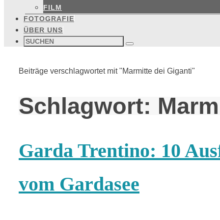
FILM
FOTOGRAFIE
ÜBER UNS
Suchen
nach:
Suchen
Start
Beiträge verschlagwortet mit "Marmitte dei Giganti"
Schlagwort:
Marmi
Garda Trentino: 10 Aus
vom Gardasee