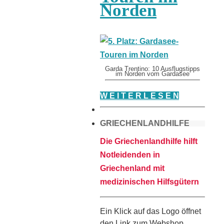
Norden
Garda Trentino: 10 Ausflugstipps
im Norden vom Gardasee
W E I T E R L E S E N
GRIECHENLANDHILFE
Die Griechenlandhilfe hilft
Notleidenden in
Griechenland mit
medizinischen Hilfsgütern
Ein Klick auf das Logo öffnet
den Link zum Webshop