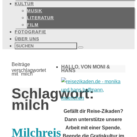
KULTUR
MUSIK
LITERATUR
FILM
FOTOGRAFIE
ÜBER UNS
Suchen
nach:
Suchen
Start
Beiträge
HALLO, VON MONI &
verschlagwortet
HANS
mit "milch"
Schlagwort:
milch
Gefällt dir Reise-Zikaden?
Dann unterstütze unsere
Arbeit mit einer Spende.
Milchreis
Beende die Gratiskultur im