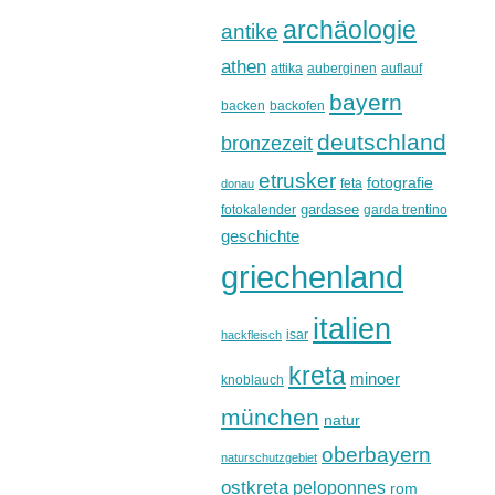
archäologie
antike
athen
attika
auberginen
auflauf
bayern
backen
backofen
deutschland
bronzezeit
etrusker
fotografie
feta
donau
gardasee
fotokalender
garda trentino
geschichte
griechenland
italien
isar
hackfleisch
kreta
minoer
knoblauch
münchen
natur
oberbayern
naturschutzgebiet
ostkreta
peloponnes
rom