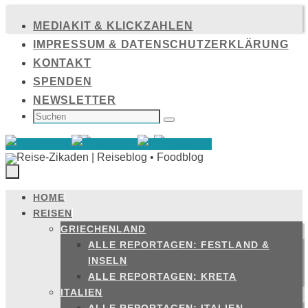
Zum
MEDIAKIT & KLICKZAHLEN
Inhalt
IMPRESSUM & DATENSCHUTZERKLÄRUNG
springen
KONTAKT
SPENDEN
NEWSLETTER
SUCHEN
NACH:
Suchen
HOME
Zum
REISEN
Inhalt
GRIECHENLAND
springen
ALLE REPORTAGEN: FESTLAND &
INSELN
ALLE REPORTAGEN: KRETA
ITALIEN