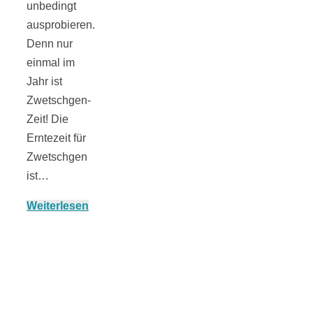
unbedingt
ausprobieren.
Denn nur
einmal im
Jahresrückblick
Jahr ist
Zwetschgen-
2021:
Zeit! Die
Erntezeit für
Zwetschgen
Niedlicher
ist…
Neuzugang,
Weiterlesen
etwas weniger
Leser