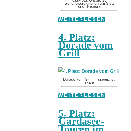
Ostkreta: Unsere 25
Sehenswürdigkeiten um Sitia
und Ierapetra
W E I T E R L E S E N
4. Platz:
Dorade vom
Grill
Dorade vom Grill – Tsipoura sti
skara
W E I T E R L E S E N
5. Platz:
Gardasee-
Touren im