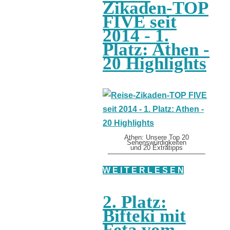
Zikaden-TOP
FIVE seit
2014 - 1.
Platz: Athen -
20 Highlights
Athen: Unsere Top 20
Sehenswürdigkeiten
und 20 Extratipps
W E I T E R L E S E N
2. Platz:
Bifteki mit
Feta vom