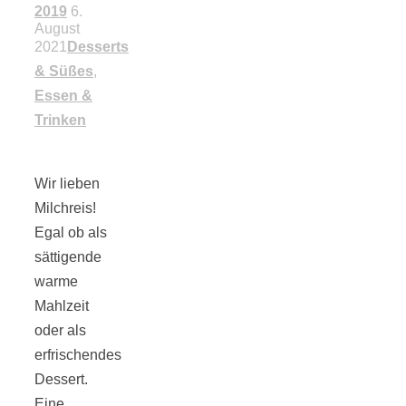
2019
6.
18 Lieblings-
August
2021
Desserts
& Süßes
,
Ausflugsziele
Essen &
Trinken
Wir lieben
Kotopoulo
Milchreis!
Egal ob als
kapama –
sättigende
warme
Geschmortes
Mahlzeit
oder als
erfrischendes
Hähnchen in
Dessert.
Eine