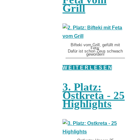
Grill
Bifteki vom Grill, gefüllt mit
Feta:
Dafür ist schon Zeus schwach
geworden!
W E I T E R L E S E N
3. Platz:
Ostkreta - 25
Highlights