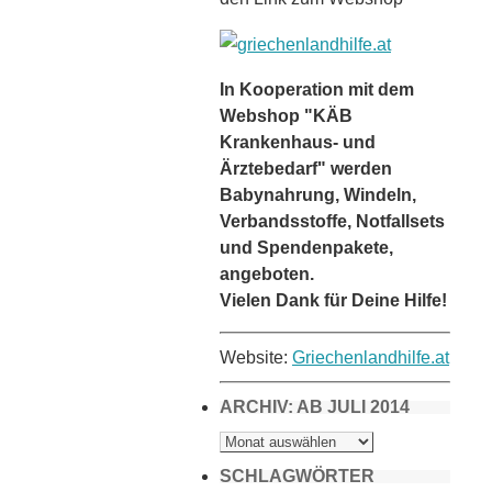
In Kooperation mit dem
Webshop "KÄB
Krankenhaus- und
Ärztebedarf" werden
Babynahrung, Windeln,
Verbandsstoffe, Notfallsets
und Spendenpakete,
angeboten.
Vielen Dank für Deine Hilfe!
Website:
Griechenlandhilfe.at
ARCHIV: AB JULI 2014
ARCHIV:
AB
JULI
2014
SCHLAGWÖRTER