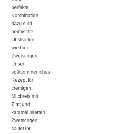
Tomatensauce
perfekte
Kombination
mit Zimt
dazu sind
heimische
Obstsorten,
wie hier
Zwetschgen.
Schwäbische
Unser
spätsommerliches
Alb: Unsere
Rezept für
cremigen
16 schönsten
Milchreis mit
Zimt und
Ausflüge um
karamellisierten
Zwetschgen
Blaubeuren
solltet ihr