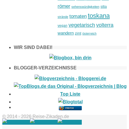
römer
sitia
sehenswürdigkeiten
toskana
tomaten
strände
vegetarisch
volterra
vegan
wandern
zimt
österreich
WIR SIND DABEI!
BLOGGER-VERZEICHNISSE
FIREFOX
© 2014 - 2026 Reise-Zikaden.de