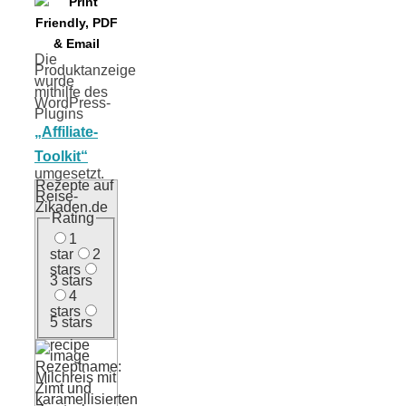
Die
Produktanzeige
wurde
mithilfe des
WordPress-
Plugins
„Affiliate-
Toolkit“
umgesetzt.
Rezepte auf
Reise-
Zikaden.de
Rating
1
star
2
stars
3 stars
4
stars
5 stars
Rezeptname:
Milchreis mit
Zimt und
karamellisierten