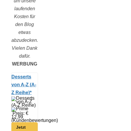
um unsere
laufenden
Kosten für
den Blog
etwas
abzudecken.
Vielen Dank
dafür.
WERBUNG
Desserts
von A-Z (A-
Z Reihe)*
Preis: €
12,99
(Kundenbewertungen)
Jetzt