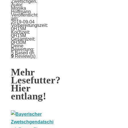
Zwetschgen.
Autor:
Monika
Hoffmann
Veröffentlicht
am:
2019-09-04
Vorbereitungszeit:
0H15M
Kochzeit:
0H15M
Gesamtzeit:
0H30M
Deine
Bewertung:
5
Based on
9
Review(s)
Mehr
Lesefutter?
Hier
entlang!