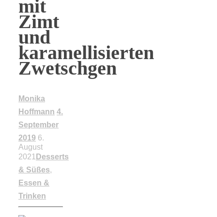
mit
Zimt
und
karamellisierten
Zwetschgen
Monika
Hoffmann
4.
September
2019
6.
August
2021
Desserts
& Süßes
,
Essen &
Trinken