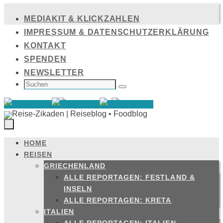
Zum
MEDIAKIT & KLICKZAHLEN
Inhalt
IMPRESSUM & DATENSCHUTZERKLÄRUNG
springen
KONTAKT
SPENDEN
NEWSLETTER
SUCHEN
NACH:
Suchen
HOME
Zum
REISEN
Inhalt
GRIECHENLAND
springen
ALLE REPORTAGEN: FESTLAND &
INSELN
ALLE REPORTAGEN: KRETA
ITALIEN