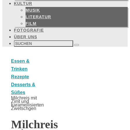
KULTUR
MUSIK
LITERATUR
FILM
FOTOGRAFIE
ÜBER UNS
Suchen
nach:
Suchen
Start
Essen &
Trinken
Rezepte
Desserts &
Süßes
Milchreis mit
Zimt und
karamellisierten
Zwetschgen
Milchreis