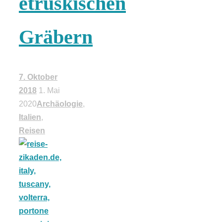
etruskischen
18 Lieblings-
Gräbern
Ausflugsziele
7. Oktober
2018
1. Mai
2020
Archäologie
,
Kotopoulo
Italien
,
Reisen
kapama –
Geschmortes
Hähnchen in