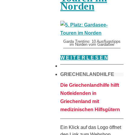
Norden
Garda Trentino: 10 Ausflugstipps
im Norden vom Gardasee
W E I T E R L E S E N
GRIECHENLANDHILFE
Die Griechenlandhilfe hilft
Notleidenden in
Griechenland mit
medizinischen Hilfsgütern
Ein Klick auf das Logo öffnet
den Link zum Webshop