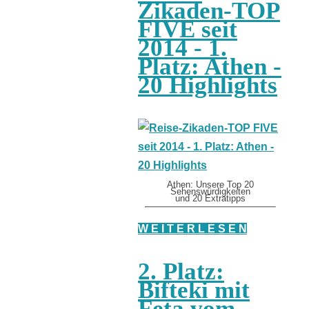
Zikaden-TOP
FIVE seit
2014 - 1.
Platz: Athen -
20 Highlights
Athen: Unsere Top 20
Sehenswürdigkeiten
und 20 Extratipps
W E I T E R L E S E N
2. Platz:
Bifteki mit
Feta vom