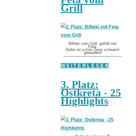
Grill
Bifteki vom Grill, gefüllt mit
Feta:
Dafür ist schon Zeus schwach
geworden!
W E I T E R L E S E N
3. Platz:
Ostkreta - 25
Highlights