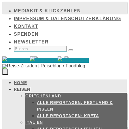
Zum
MEDIAKIT & KLICKZAHLEN
Inhalt
IMPRESSUM & DATENSCHUTZERKLÄRUNG
springen
KONTAKT
SPENDEN
NEWSLETTER
SUCHEN
NACH:
Suchen
HOME
Zum
REISEN
Inhalt
GRIECHENLAND
springen
ALLE REPORTAGEN: FESTLAND &
INSELN
ALLE REPORTAGEN: KRETA
ITALIEN