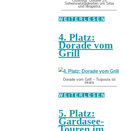
Ostkreta: Unsere 25
Sehenswürdigkeiten um Sitia
und Ierapetra
W E I T E R L E S E N
4. Platz:
Dorade vom
Grill
Dorade vom Grill – Tsipoura sti
skara
W E I T E R L E S E N
5. Platz:
Gardasee-
Touren im