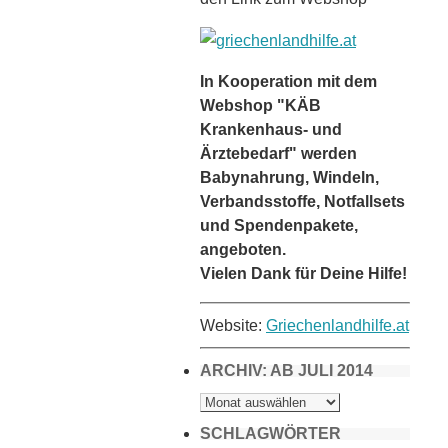
In Kooperation mit dem
Webshop "KÄB
Krankenhaus- und
Ärztebedarf" werden
Babynahrung, Windeln,
Verbandsstoffe, Notfallsets
und Spendenpakete,
angeboten.
Vielen Dank für Deine Hilfe!
Website:
Griechenlandhilfe.at
ARCHIV: AB JULI 2014
ARCHIV:
AB
JULI
2014
SCHLAGWÖRTER