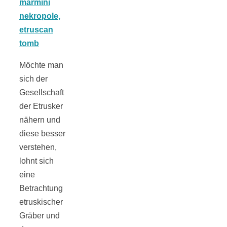
Tomatensauce
mit Zimt
Möchte man
sich der
Gesellschaft
Schwäbische
der Etrusker
nähern und
Alb: Unsere
diese besser
verstehen,
16 schönsten
lohnt sich
eine
Ausflüge um
Betrachtung
etruskischer
Gräber und
Blaubeuren