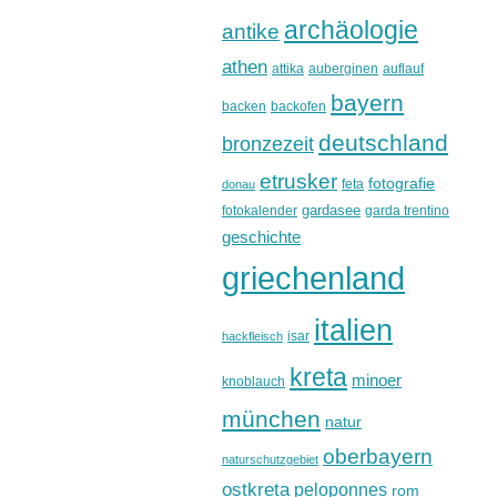
archäologie
antike
athen
attika
auberginen
auflauf
bayern
backen
backofen
deutschland
bronzezeit
etrusker
fotografie
feta
donau
gardasee
fotokalender
garda trentino
geschichte
griechenland
italien
isar
hackfleisch
kreta
minoer
knoblauch
münchen
natur
oberbayern
naturschutzgebiet
ostkreta
peloponnes
rom