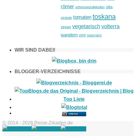
römer
sitia
sehenswürdigkeiten
toskana
tomaten
strände
vegetarisch
volterra
vegan
wandern
zimt
österreich
WIR SIND DABEI!
BLOGGER-VERZEICHNISSE
FIREFOX
© 2014 - 2026 Reise-Zikaden.de