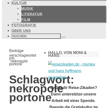
KULTUR
MUSIK
LITERATUR
FILM
FOTOGRAFIE
ÜBER UNS
Suchen
nach:
Suchen
Start
Beiträge
HALLO, VON MONI &
verschlagwortet
HANS
mit
"nekropole
portone"
Schlagwort:
nekropole
Gefällt dir Reise-Zikaden?
portone
Dann unterstütze unsere
Arbeit mit einer Spende.
Beende die Gratiskultur im