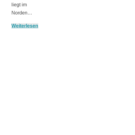
liegt im
Norden…
Weiterlesen
München:
Fototour im
Vogelschutzgeb
Ismaninger
Speichersee