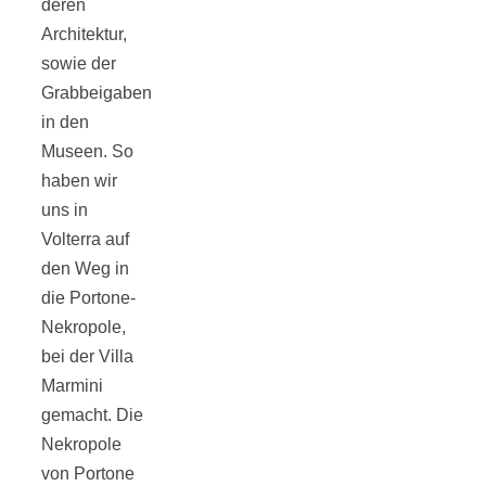
deren
Architektur,
sowie der
Grabbeigaben
Jahresrückblick
in den
Museen. So
haben wir
2021:
uns in
Volterra auf
Niedlicher
den Weg in
die Portone-
Neuzugang,
Nekropole,
bei der Villa
etwas weniger
Marmini
gemacht. Die
Leser
Nekropole
von Portone