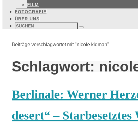
FILM
FOTOGRAFIE
ÜBER UNS
Suchen
nach:
Suchen
Start
Beiträge verschlagwortet mit "nicole kidman"
Schlagwort:
nicol
Berlinale: Werner Herz
desert“ – Starbesetzte