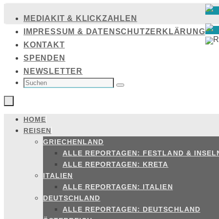
Zum
MEDIAKIT & KLICKZAHLEN
Inhalt
IMPRESSUM & DATENSCHUTZERKLÄRUNG
springen
KONTAKT
SPENDEN
NEWSLETTER
SUCHEN
NACH:
Suchen
HOME
Zum
REISEN
Inhalt
GRIECHENLAND
springen
ALLE REPORTAGEN: FESTLAND & INSEL
ALLE REPORTAGEN: KRETA
ITALIEN
ALLE REPORTAGEN: ITALIEN
DEUTSCHLAND
ALLE REPORTAGEN: DEUTSCHLAND