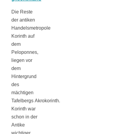
Tomatensauce
Die Reste
mit Zimt
der antiken
Handelsmetropole
Korinth auf
dem
Peloponnes,
Schwäbische
liegen vor
dem
Alb: Unsere
Hintergrund
des
mächtigen
16 schönsten
Tafelbergs Akrokorinth.
Korinth war
Ausflüge um
schon in der
Antike
Blaubeuren
wichtiger