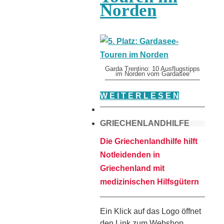
Norden
Garda Trentino: 10 Ausflugstipps
im Norden vom Gardasee
W E I T E R L E S E N
GRIECHENLANDHILFE
Die Griechenlandhilfe hilft
Notleidenden in
Griechenland mit
medizinischen Hilfsgütern
Ein Klick auf das Logo öffnet
den Link zum Webshop