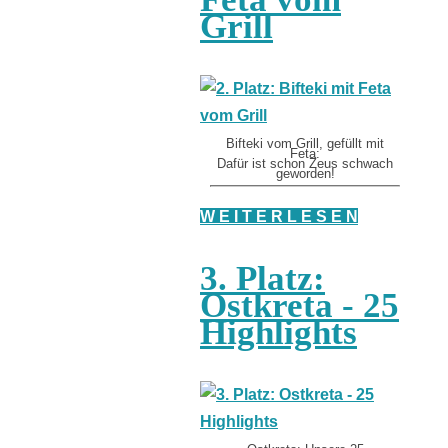
Grill
Bifteki vom Grill, gefüllt mit
Feta:
Dafür ist schon Zeus schwach
geworden!
W E I T E R L E S E N
3. Platz:
Ostkreta - 25
Highlights