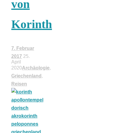
von
18 Lieblings-
Korinth
Ausflugsziele
7. Februar
2017
25.
April
Kotopoulo
2020
Archäologie
,
Griechenland
,
kapama –
Reisen
Geschmortes
Hähnchen in