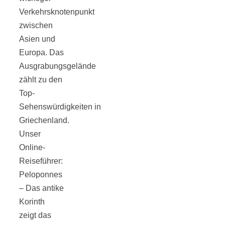
Verkehrsknotenpunkt
zwischen
Asien und
Europa. Das
Jahresrückblick
Ausgrabungsgelände
zählt zu den
2021:
Top-
Sehenswürdigkeiten in
Niedlicher
Griechenland.
Unser
Neuzugang,
Online-
Reiseführer:
etwas weniger
Peloponnes
– Das antike
Korinth
Leser
zeigt das