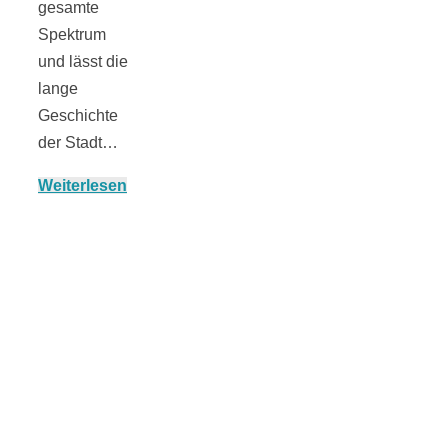
gesamte
Spektrum
und lässt die
München:
lange
Geschichte
der Stadt…
Fototour im
Weiterlesen
Vogelschutzgeb
Ismaninger
Speichersee