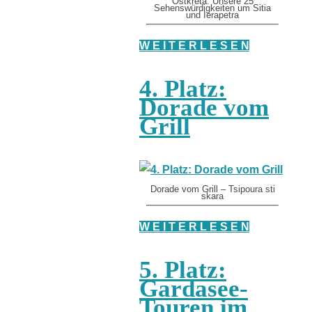
Ostkreta: Unsere 25
Sehenswürdigkeiten um Sitia
und Ierapetra
W E I T E R L E S E N
4. Platz:
Dorade vom
Grill
Dorade vom Grill – Tsipoura sti
skara
W E I T E R L E S E N
5. Platz:
Gardasee-
Touren im