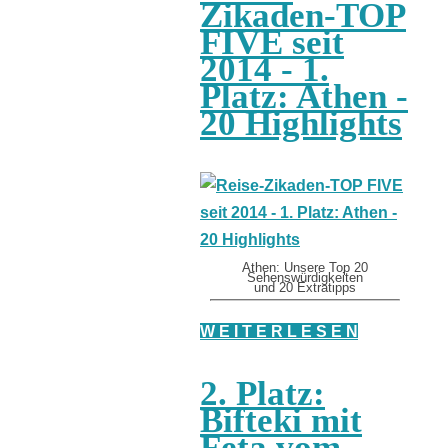
Zikaden-TOP
FIVE seit
2014 - 1.
Platz: Athen -
20 Highlights
Athen: Unsere Top 20
Sehenswürdigkeiten
und 20 Extratipps
W E I T E R L E S E N
2. Platz:
Bifteki mit
Feta vom