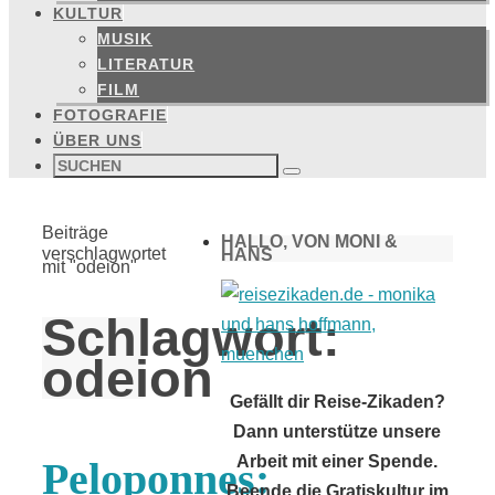
KULTUR
MUSIK
LITERATUR
FILM
FOTOGRAFIE
ÜBER UNS
Suchen
nach:
Suchen
Start
Beiträge
HALLO, VON MONI &
verschlagwortet
HANS
mit "odeion"
Schlagwort:
odeion
Gefällt dir Reise-Zikaden?
Dann unterstütze unsere
Arbeit mit einer Spende.
Peloponnes:
Beende die Gratiskultur im