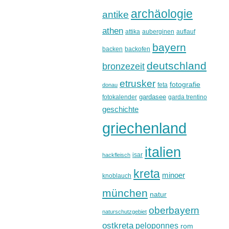
archäologie
antike
athen
attika
auberginen
auflauf
bayern
backen
backofen
deutschland
bronzezeit
etrusker
fotografie
feta
donau
gardasee
fotokalender
garda trentino
geschichte
griechenland
italien
isar
hackfleisch
kreta
minoer
knoblauch
münchen
natur
oberbayern
naturschutzgebiet
ostkreta
peloponnes
rom