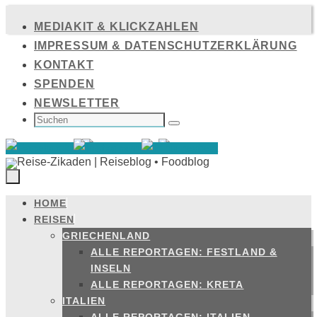
Zum
MEDIAKIT & KLICKZAHLEN
Inhalt
IMPRESSUM & DATENSCHUTZERKLÄRUNG
springen
KONTAKT
SPENDEN
NEWSLETTER
SUCHEN
NACH:
Suchen
HOME
Zum
REISEN
Inhalt
GRIECHENLAND
springen
ALLE REPORTAGEN: FESTLAND &
INSELN
ALLE REPORTAGEN: KRETA
ITALIEN