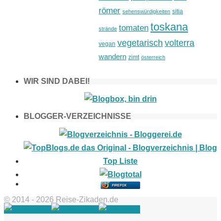
römer
sitia
sehenswürdigkeiten
toskana
tomaten
strände
vegetarisch
volterra
vegan
wandern
zimt
österreich
WIR SIND DABEI!
BLOGGER-VERZEICHNISSE
FIREFOX
© 2014 - 2026 Reise-Zikaden.de