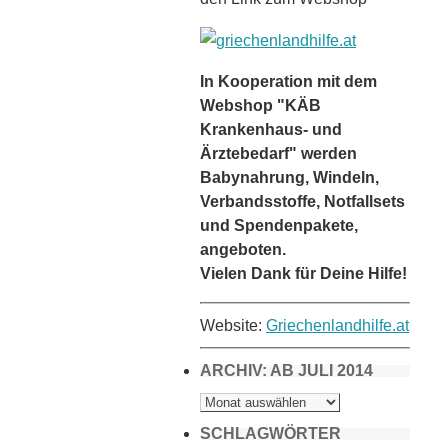
In Kooperation mit dem
Webshop "KÄB
Krankenhaus- und
Ärztebedarf" werden
Babynahrung, Windeln,
Verbandsstoffe, Notfallsets
und Spendenpakete,
angeboten.
Vielen Dank für Deine Hilfe!
Website:
Griechenlandhilfe.at
ARCHIV: AB JULI 2014
ARCHIV:
AB
JULI
2014
SCHLAGWÖRTER