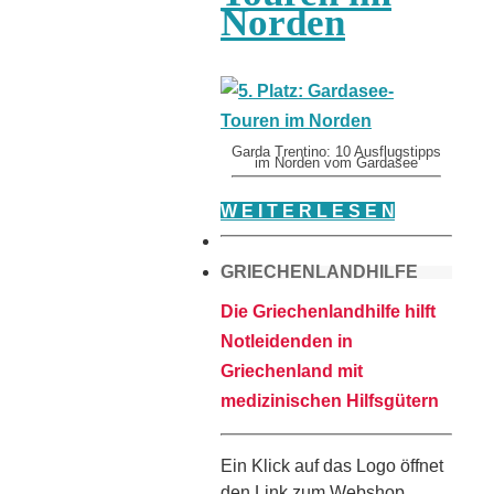
Norden
Garda Trentino: 10 Ausflugstipps
im Norden vom Gardasee
W E I T E R L E S E N
GRIECHENLANDHILFE
Die Griechenlandhilfe hilft
Notleidenden in
Griechenland mit
medizinischen Hilfsgütern
Ein Klick auf das Logo öffnet
den Link zum Webshop