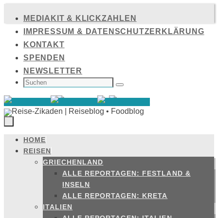
Zum
MEDIAKIT & KLICKZAHLEN
Inhalt
IMPRESSUM & DATENSCHUTZERKLÄRUNG
springen
KONTAKT
SPENDEN
NEWSLETTER
SUCHEN
NACH:
Suchen
HOME
Zum
REISEN
Inhalt
GRIECHENLAND
springen
ALLE REPORTAGEN: FESTLAND &
INSELN
ALLE REPORTAGEN: KRETA
ITALIEN