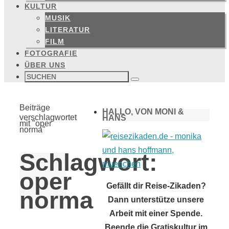
KULTUR
MUSIK
LITERATUR
FILM
FOTOGRAFIE
ÜBER UNS
Suchen
nach:
Suchen
Start
Beiträge
HALLO, VON MONI &
verschlagwortet
HANS
mit "oper
norma"
Schlagwort:
oper
Gefällt dir Reise-Zikaden?
norma
Dann unterstütze unsere
Arbeit mit einer Spende.
Beende die Gratiskultur im