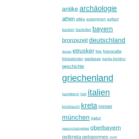
archäologie
antike
athen
attika
auberginen
auflauf
bayern
backen
backofen
deutschland
bronzezeit
etrusker
fotografie
feta
donau
gardasee
fotokalender
garda trentino
geschichte
griechenland
italien
isar
hackfleisch
kreta
minoer
knoblauch
münchen
natur
oberbayern
naturschutzgebiet
ostkreta
peloponnes
rom