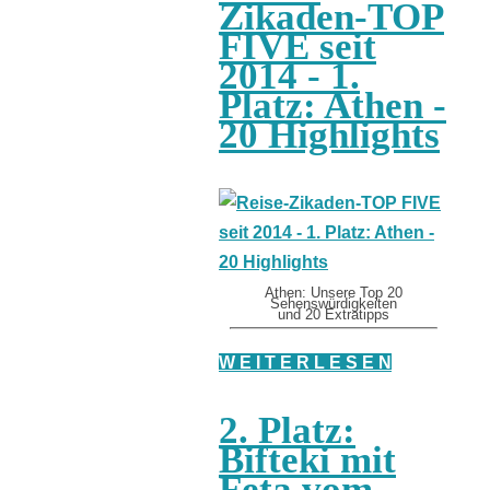
Zikaden-TOP
FIVE seit
2014 - 1.
Platz: Athen -
20 Highlights
Athen: Unsere Top 20
Sehenswürdigkeiten
und 20 Extratipps
W E I T E R L E S E N
2. Platz:
Bifteki mit
Feta vom