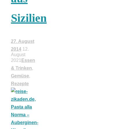
18 Lieblings-
Sizilien
Ausflugsziele
27. August
2014
12.
August
2021
Essen
Kotopoulo
& Trinken
,
Gemüse
,
kapama –
Rezepte
Geschmortes
Hähnchen in