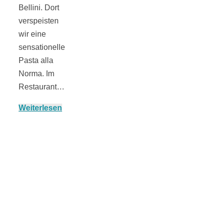
Bellini. Dort
verspeisten
wir eine
München:
sensationelle
Pasta alla
Fototour im
Norma. Im
Restaurant…
Vogelschutzgeb
Weiterlesen
Ismaninger
Speichersee