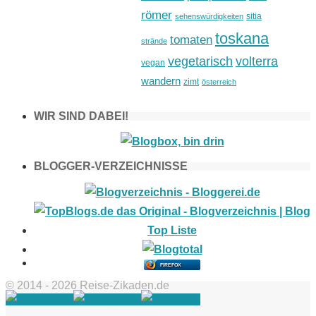
römer
sitia
sehenswürdigkeiten
toskana
tomaten
strände
vegetarisch
volterra
vegan
wandern
zimt
österreich
WIR SIND DABEI!
BLOGGER-VERZEICHNISSE
FIREFOX
© 2014 - 2026 Reise-Zikaden.de