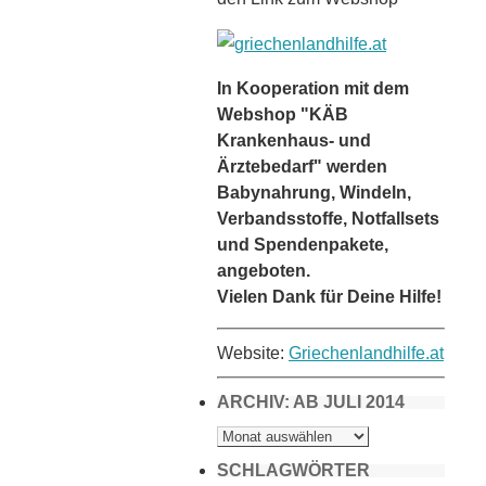
In Kooperation mit dem
Webshop "KÄB
Krankenhaus- und
Ärztebedarf" werden
Babynahrung, Windeln,
Verbandsstoffe, Notfallsets
und Spendenpakete,
angeboten.
Vielen Dank für Deine Hilfe!
Website:
Griechenlandhilfe.at
ARCHIV: AB JULI 2014
ARCHIV:
AB
JULI
2014
SCHLAGWÖRTER