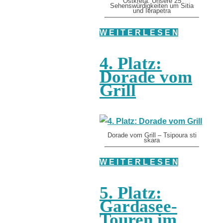
Ostkreta: Unsere 25
Sehenswürdigkeiten um Sitia
und Ierapetra
W E I T E R L E S E N
4. Platz:
Dorade vom
Grill
Dorade vom Grill – Tsipoura sti
skara
W E I T E R L E S E N
5. Platz:
Gardasee-
Touren im