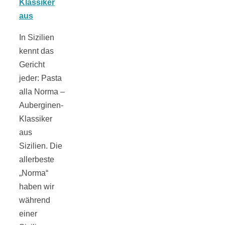
Tomatensauce
mit Zimt
In Sizilien
kennt das
Gericht
jeder: Pasta
alla Norma –
Schwäbische
Auberginen-
Klassiker
Alb: Unsere
aus
Sizilien. Die
16 schönsten
allerbeste
„Norma“
Ausflüge um
haben wir
während
einer
Blaubeuren