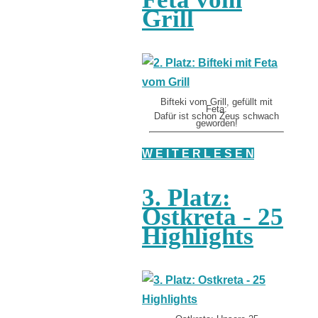
Grill
Bifteki vom Grill, gefüllt mit
Feta:
Dafür ist schon Zeus schwach
geworden!
W E I T E R L E S E N
3. Platz:
Ostkreta - 25
Highlights