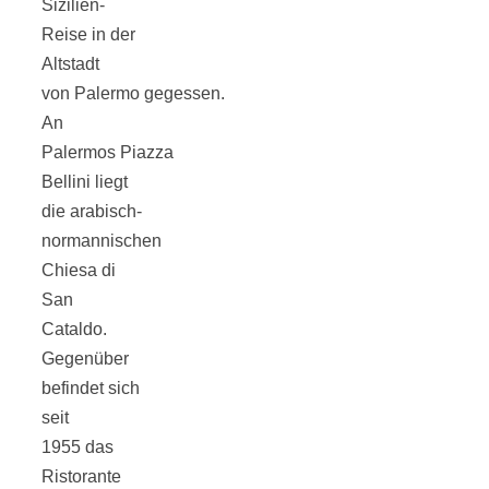
Sizilien-
Reise in der
Altstadt
von Palermo gegessen.
Jahresrückblick
An
Palermos Piazza
Bellini liegt
2021:
die arabisch-
normannischen
Niedlicher
Chiesa di
San
Neuzugang,
Cataldo.
Gegenüber
etwas weniger
befindet sich
seit
Leser
1955 das
Ristorante