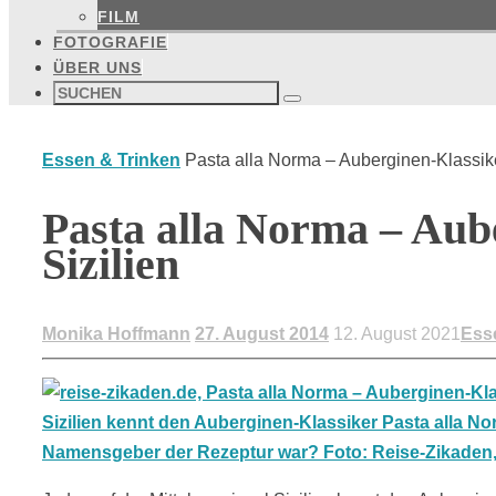
FILM
FOTOGRAFIE
ÜBER UNS
Suchen
nach:
Suchen
Start
Essen & Trinken
Pasta alla Norma – Auberginen-Klassike
Pasta alla Norma – Aub
Sizilien
Monika Hoffmann
27. August 2014
12. August 2021
Ess