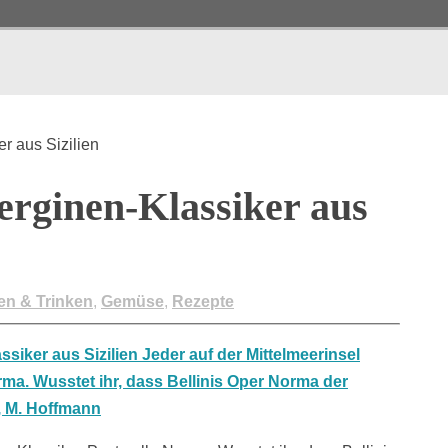
r aus Sizilien
erginen-Klassiker aus
en & Trinken
,
Gemüse
,
Rezepte