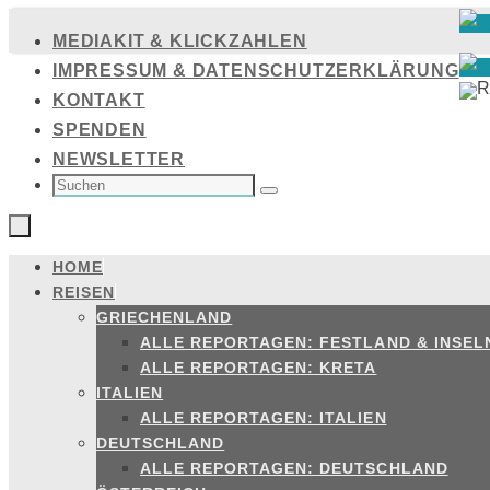
Zum
MEDIAKIT & KLICKZAHLEN
Inhalt
IMPRESSUM & DATENSCHUTZERKLÄRUNG
springen
KONTAKT
SPENDEN
NEWSLETTER
SUCHEN
NACH:
Suchen
HOME
Zum
REISEN
Inhalt
GRIECHENLAND
springen
ALLE REPORTAGEN: FESTLAND & INSEL
ALLE REPORTAGEN: KRETA
ITALIEN
ALLE REPORTAGEN: ITALIEN
DEUTSCHLAND
ALLE REPORTAGEN: DEUTSCHLAND