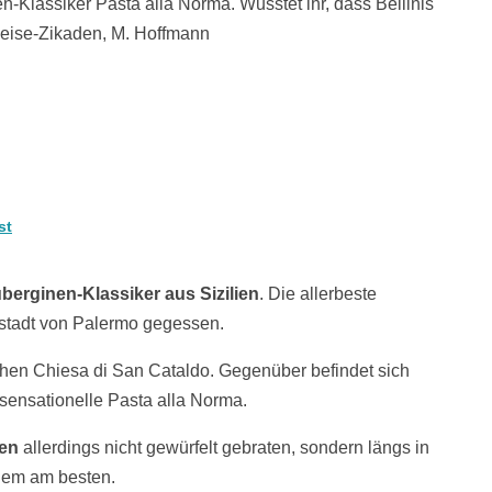
n-Klassiker Pasta alla Norma. Wusstet ihr, dass Bellinis
eise-Zikaden, M. Hoffmann
st
berginen-Klassiker aus Sizilien
. Die allerbeste
tstadt von Palermo gegessen.
chen Chiesa di San Cataldo. Gegenüber befindet sich
e sensationelle Pasta alla Norma.
en
allerdings nicht gewürfelt gebraten, sondern längs in
tdem am besten.