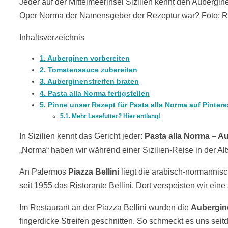
Jeder auf der Mittelmeerinsel Sizilien kennt den Aubergine
Oper Norma der Namensgeber der Rezeptur war? Foto: R
Inhaltsverzeichnis
1.
Auberginen vorbereiten
2.
Tomatensauce zubereiten
3.
Auberginenstreifen braten
4.
Pasta alla Norma fertigstellen
5.
Pinne unser Rezept für Pasta alla Norma auf Pintere
5.1.
Mehr Lesefutter? Hier entlang!
In Sizilien kennt das Gericht jeder:
Pasta alla Norma – Au
„Norma“ haben wir während einer Sizilien-Reise in der Al
An Palermos
Piazza Bellini
liegt die arabisch-normannis
seit 1955
das Ristorante Bellini. Dort verspeisten wir ein
Im Restaurant an der Piazza Bellini wurden die
Aubergin
fingerdicke Streifen geschnitten. So schmeckt es uns sei