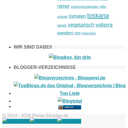
römer
sitia
sehenswürdigkeiten
toskana
tomaten
strände
vegetarisch
volterra
vegan
wandern
zimt
österreich
WIR SIND DABEI!
BLOGGER-VERZEICHNISSE
FIREFOX
© 2014 - 2026 Reise-Zikaden.de