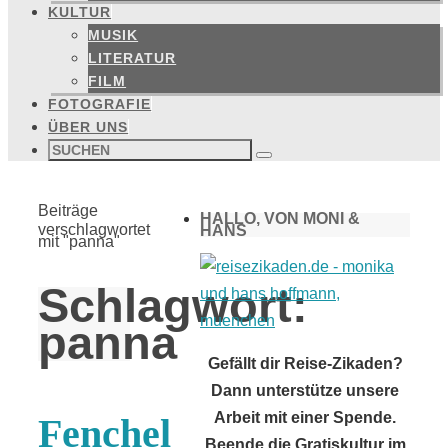
KULTUR
MUSIK
LITERATUR
FILM
FOTOGRAFIE
ÜBER UNS
Suchen
nach:
Suchen
Start
Beiträge
HALLO, VON MONI &
verschlagwortet
HANS
mit "panna"
Schlagwort:
panna
Gefällt dir Reise-Zikaden?
Dann unterstütze unsere
Arbeit mit einer Spende.
Fenchel
Beende die Gratiskultur im