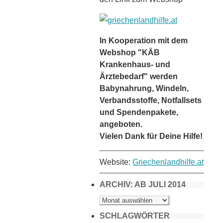
In Kooperation mit dem
Webshop "KÄB
Krankenhaus- und
Ärztebedarf" werden
Babynahrung, Windeln,
Verbandsstoffe, Notfallsets
und Spendenpakete,
angeboten.
Vielen Dank für Deine Hilfe!
Website:
Griechenlandhilfe.at
ARCHIV: AB JULI 2014
ARCHIV:
AB
JULI
2014
SCHLAGWÖRTER