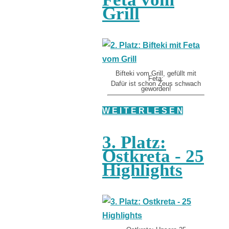
Grill
Bifteki vom Grill, gefüllt mit
Feta:
Dafür ist schon Zeus schwach
geworden!
W E I T E R L E S E N
3. Platz:
Ostkreta - 25
Highlights