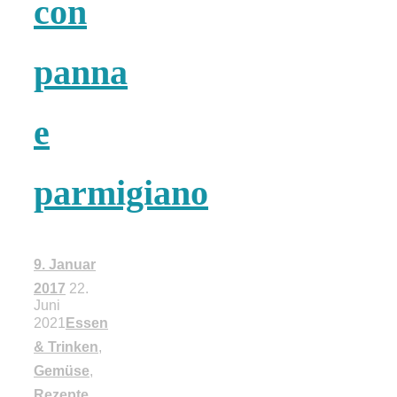
con
18 Lieblings-
panna
Ausflugsziele
e
parmigiano
Kotopoulo
kapama –
9. Januar
2017
22.
Geschmortes
Juni
2021
Essen
& Trinken
,
Hähnchen in
Gemüse
,
Rezepte