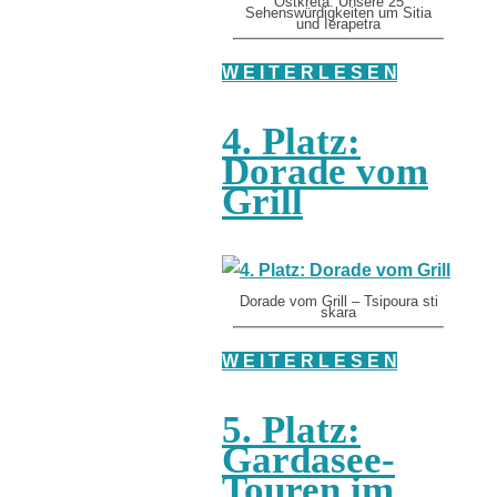
Ostkreta: Unsere 25
Sehenswürdigkeiten um Sitia
und Ierapetra
W E I T E R L E S E N
4. Platz:
Dorade vom
Grill
Dorade vom Grill – Tsipoura sti
skara
W E I T E R L E S E N
5. Platz:
Gardasee-
Touren im