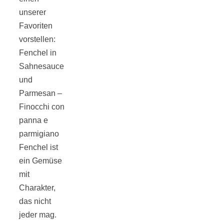
unserer
Favoriten
vorstellen:
Fenchel in
Jahresrückblick
Sahnesauce
und
2021:
Parmesan –
Finocchi con
Niedlicher
panna e
parmigiano
Neuzugang,
Fenchel ist
ein Gemüse
etwas weniger
mit
Charakter,
das nicht
Leser
jeder mag.