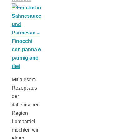
Tomatensauce
mit Zimt
Schwäbische
Alb: Unsere
Mit diesem
Rezept aus
der
16 schönsten
italienischen
Region
Ausflüge um
Lombardei
möchten wir
Blaubeuren
einen