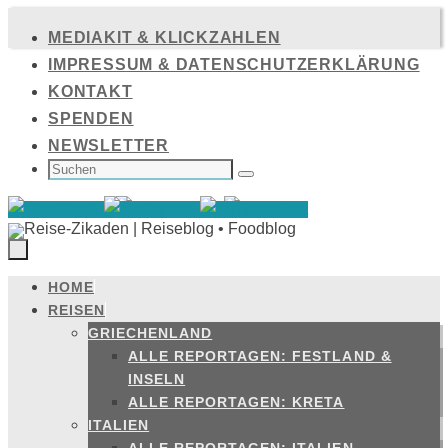
Zum
MEDIAKIT & KLICKZAHLEN
Inhalt
IMPRESSUM & DATENSCHUTZERKLÄRUNG
springen
KONTAKT
SPENDEN
NEWSLETTER
SUCHEN
NACH:
Suchen
HOME
Zum
REISEN
Inhalt
GRIECHENLAND
springen
ALLE REPORTAGEN: FESTLAND &
INSELN
ALLE REPORTAGEN: KRETA
ITALIEN