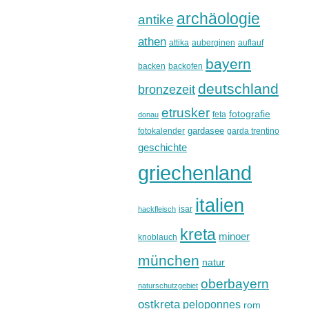
archäologie
antike
athen
attika
auberginen
auflauf
bayern
backen
backofen
deutschland
bronzezeit
etrusker
fotografie
feta
donau
gardasee
fotokalender
garda trentino
geschichte
griechenland
italien
isar
hackfleisch
kreta
minoer
knoblauch
münchen
natur
oberbayern
naturschutzgebiet
ostkreta
peloponnes
rom