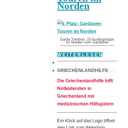
Norden
Garda Trentino: 10 Ausflugstipps
im Norden vom Gardasee
W E I T E R L E S E N
GRIECHENLANDHILFE
Die Griechenlandhilfe hilft
Notleidenden in
Griechenland mit
medizinischen Hilfsgütern
Ein Klick auf das Logo öffnet
den Link zum Webshop