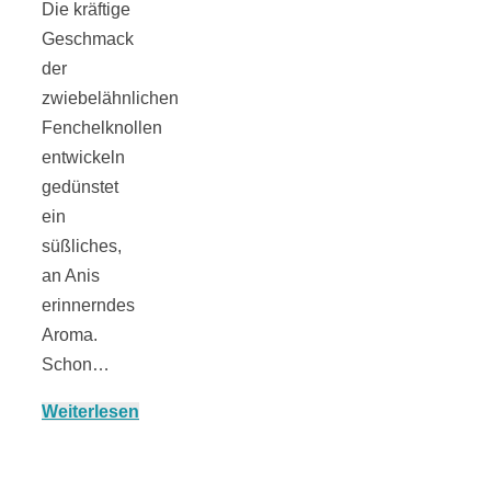
Die kräftige
Geschmack
der
München:
zwiebelähnlichen
Fenchelknollen
entwickeln
Fototour im
gedünstet
ein
Vogelschutzgeb
süßliches,
an Anis
Ismaninger
erinnerndes
Aroma.
Speichersee
Schon…
Weiterlesen