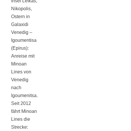
Insel Lefkas,
Nikopolis,
Ostern in
Galaxidi
München:
Venedig –
Igoumentisa
Fototour im
(Epirus):
Anreise mit
Vogelschutzgeb
Minoan
Lines von
Ismaninger
Venedig
nach
Speichersee
Igoumenitsa.
Seit 2012
fährt Minoan
Lines die
Strecke: