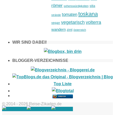
römer
sitia
sehenswürdigkeiten
toskana
tomaten
strände
vegetarisch
volterra
vegan
wandern
zimt
österreich
WIR SIND DABEI!
BLOGGER-VERZEICHNISSE
FIREFOX
© 2014 - 2026 Reise-Zikaden.de