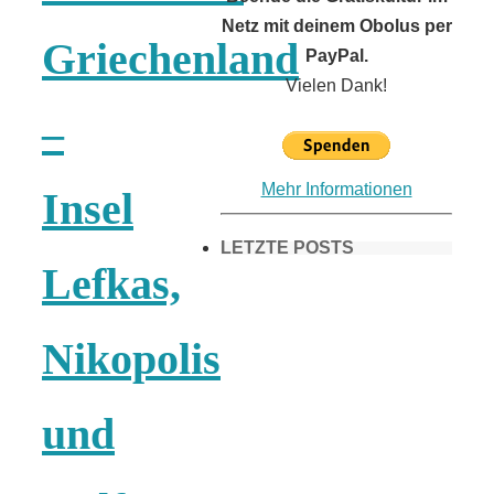
Netz mit deinem Obolus per
Griechenland
PayPal.
Vielen Dank!
–
Mehr Informationen
Insel
LETZTE POSTS
Lefkas,
Frühling in
Nikopolis
München &
und
Umgebung: