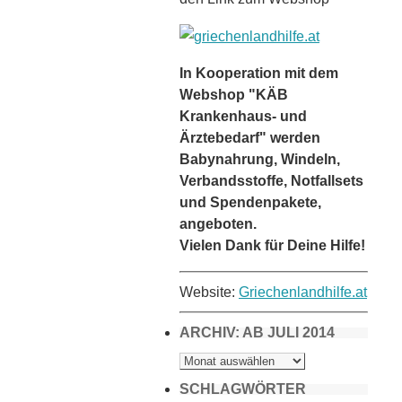
In Kooperation mit dem
Webshop "KÄB
Krankenhaus- und
Ärztebedarf" werden
Babynahrung, Windeln,
Verbandsstoffe, Notfallsets
und Spendenpakete,
angeboten.
Vielen Dank für Deine Hilfe!
Website:
Griechenlandhilfe.at
ARCHIV: AB JULI 2014
ARCHIV:
AB
JULI
2014
SCHLAGWÖRTER