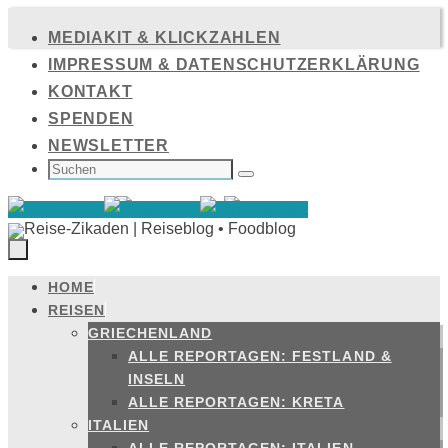
Zum
MEDIAKIT & KLICKZAHLEN
Inhalt
IMPRESSUM & DATENSCHUTZERKLÄRUNG
springen
KONTAKT
SPENDEN
NEWSLETTER
SUCHEN
NACH:
Suchen
HOME
Zum
REISEN
Inhalt
GRIECHENLAND
springen
ALLE REPORTAGEN: FESTLAND &
INSELN
ALLE REPORTAGEN: KRETA
ITALIEN