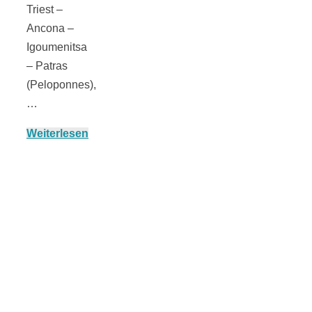
Risotto ai
Triest –
Ancona –
pomodori secch
Igoumenitsa
– Patras
(Peloponnes),
– Risotto mit
…
ofengetrocknet
Weiterlesen
Tomaten
In eigener
Sache: Wir