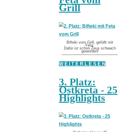
Grill
Bifteki vom Grill, gefüllt mit
Feta:
Dafür ist schon Zeus schwach
geworden!
W E I T E R L E S E N
3. Platz:
Ostkreta - 25
Highlights