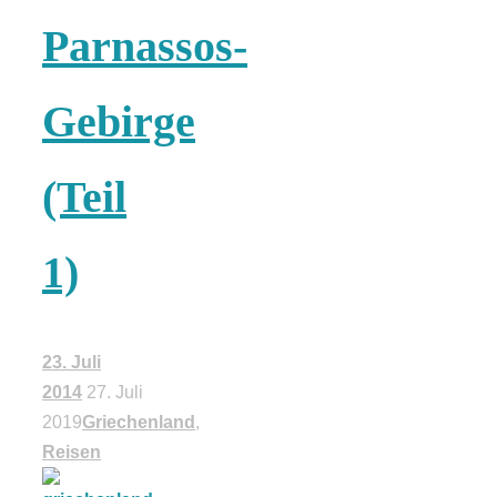
Tomatensauce
Parnassos-
mit Zimt
Gebirge
(Teil
Schwäbische
1)
Alb: Unsere
16 schönsten
23. Juli
2014
27. Juli
Ausflüge um
2019
Griechenland
,
Reisen
Blaubeuren