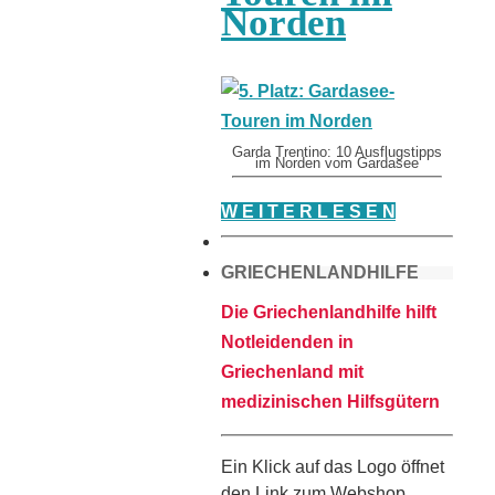
Norden
Garda Trentino: 10 Ausflugstipps
im Norden vom Gardasee
W E I T E R L E S E N
GRIECHENLANDHILFE
Die Griechenlandhilfe hilft
Notleidenden in
Griechenland mit
medizinischen Hilfsgütern
Ein Klick auf das Logo öffnet
den Link zum Webshop