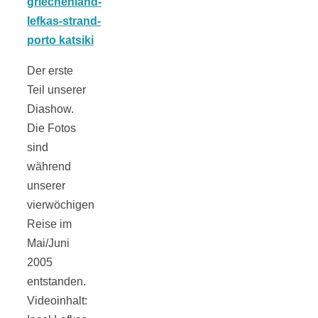
Der erste
Jahresrückblick
Teil unserer
Diashow.
2021:
Die Fotos
sind
Niedlicher
während
unserer
Neuzugang,
vierwöchigen
Reise im
Mai/Juni
etwas weniger
2005
entstanden.
Leser
Videoinhalt: