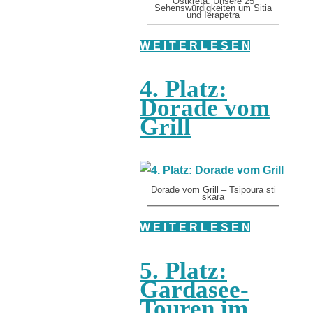
Ostkreta: Unsere 25
Sehenswürdigkeiten um Sitia
und Ierapetra
W E I T E R L E S E N
4. Platz:
Dorade vom
Grill
Dorade vom Grill – Tsipoura sti
skara
W E I T E R L E S E N
5. Platz:
Gardasee-
Touren im