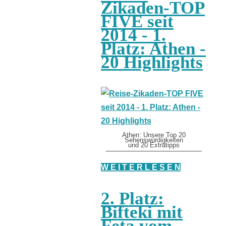
Zikaden-TOP
FIVE seit
2014 - 1.
Platz: Athen -
20 Highlights
Athen: Unsere Top 20
Sehenswürdigkeiten
und 20 Extratipps
W E I T E R L E S E N
2. Platz:
Bifteki mit
Feta vom