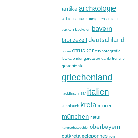
archäologie
antike
athen
attika
auberginen
auflauf
bayern
backen
backofen
deutschland
bronzezeit
etrusker
fotografie
feta
donau
gardasee
fotokalender
garda trentino
geschichte
griechenland
italien
isar
hackfleisch
kreta
minoer
knoblauch
münchen
natur
oberbayern
naturschutzgebiet
ostkreta
peloponnes
rom