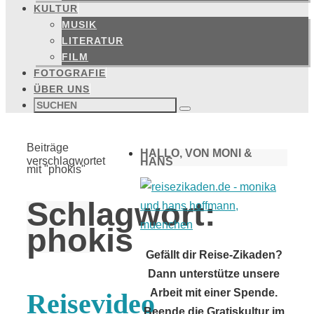
KULTUR
MUSIK
LITERATUR
FILM
FOTOGRAFIE
ÜBER UNS
Suchen
nach:
Suchen
Start
Beiträge
HALLO, VON MONI &
verschlagwortet
HANS
mit "phokis"
Schlagwort:
phokis
Gefällt dir Reise-Zikaden?
Dann unterstütze unsere
Arbeit mit einer Spende.
Reisevideo
Beende die Gratiskultur im