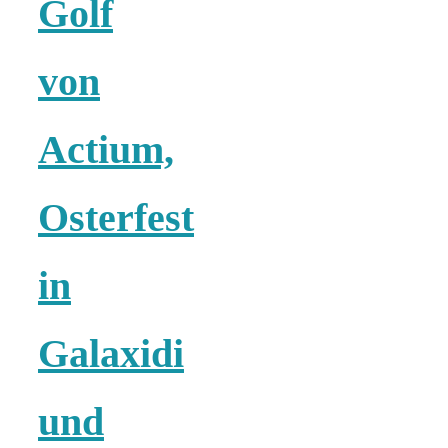
Golf
18 Lieblings-
von
Ausflugsziele
Actium,
Osterfest
Kotopoulo
in
kapama –
Geschmortes
Galaxidi
Hähnchen in
und