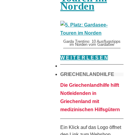
Norden
Garda Trentino: 10 Ausflugstipps
im Norden vom Gardasee
W E I T E R L E S E N
GRIECHENLANDHILFE
Die Griechenlandhilfe hilft
Notleidenden in
Griechenland mit
medizinischen Hilfsgütern
Ein Klick auf das Logo öffnet
den Link zum Webshop