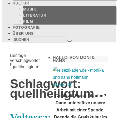
KULTUR
MUSIK
LITERATUR
FILM
FOTOGRAFIE
ÜBER UNS
Suchen
nach:
Suchen
Start
Beiträge
HALLO, VON MONI &
verschlagwortet
HANS
mit
"quellheiligtum"
Schlagwort:
quellheiligtum
Gefällt dir Reise-Zikaden?
Dann unterstütze unsere
Arbeit mit einer Spende.
Volterra:
Beende die Gratiskultur im