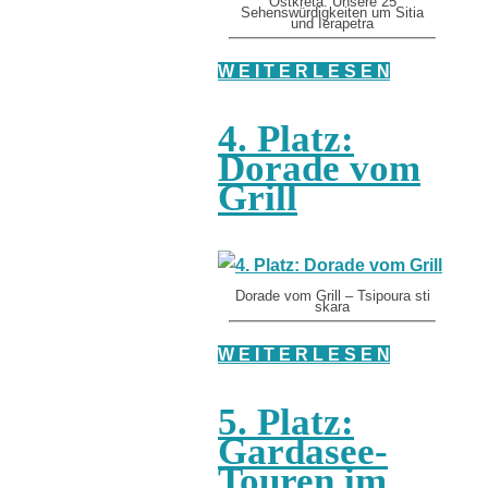
Ostkreta: Unsere 25
Sehenswürdigkeiten um Sitia
und Ierapetra
W E I T E R L E S E N
4. Platz:
Dorade vom
Grill
Dorade vom Grill – Tsipoura sti
skara
W E I T E R L E S E N
5. Platz:
Gardasee-
Touren im