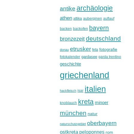
archäologie
antike
athen
attika
auberginen
auflauf
bayern
backen
backofen
deutschland
bronzezeit
etrusker
fotografie
feta
donau
gardasee
fotokalender
garda trentino
geschichte
griechenland
italien
isar
hackfleisch
kreta
minoer
knoblauch
münchen
natur
oberbayern
naturschutzgebiet
ostkreta
peloponnes
rom