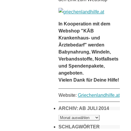
In Kooperation mit dem
Webshop "KÄB
Krankenhaus- und
Ärztebedarf" werden
Babynahrung, Windeln,
Verbandsstoffe, Notfallsets
und Spendenpakete,
angeboten.
Vielen Dank für Deine Hilfe!
Website:
Griechenlandhilfe.at
ARCHIV: AB JULI 2014
ARCHIV:
AB
JULI
2014
SCHLAGWÖRTER