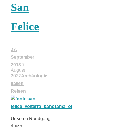
San
18 Lieblings-
Felice
Ausflugsziele
27.
September
Kotopoulo
2018
7.
August
2022
Archäologie
,
kapama –
Italien
,
Reisen
Geschmortes
Hähnchen in
Unseren Rundgang
durch