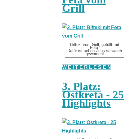
Grill
Bifteki vom Grill, gefüllt mit
Feta:
Dafür ist schon Zeus schwach
geworden!
W E I T E R L E S E N
3. Platz:
Ostkreta - 25
Highlights