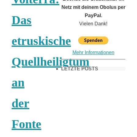
Netz mit deinem Obolus per
PayPal.
Das
Vielen Dank!
etruskische
Mehr Informationen
Quellheiligtum
LETZTE POSTS
an
Frühling in
der
München &
Fonte
Umgebung: