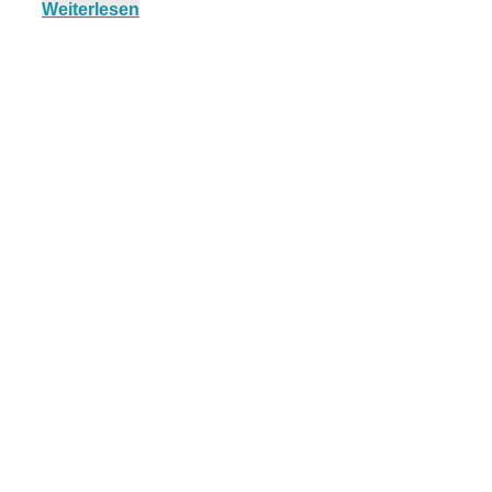
Weiterlesen
München:
Fototour im
Vogelschutzgeb
Ismaninger
Speichersee