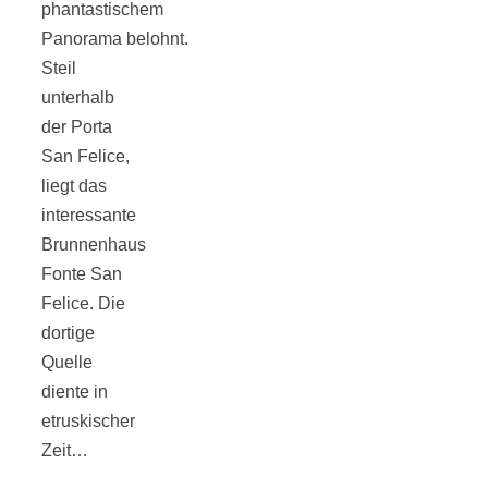
phantastischem
Panorama belohnt.
Steil
unterhalb
Jahresrückblick
der Porta
San Felice,
2021:
liegt das
interessante
Brunnenhaus
Niedlicher
Fonte San
Felice. Die
Neuzugang,
dortige
Quelle
etwas weniger
diente in
etruskischer
Leser
Zeit…