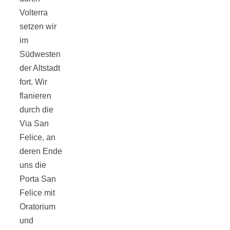
Tomatensauce
Volterra
setzen wir
mit Zimt
im
Südwesten
der Altstadt
fort. Wir
flanieren
Schwäbische
durch die
Via San
Alb: Unsere
Felice, an
deren Ende
16 schönsten
uns die
Porta San
Ausflüge um
Felice mit
Oratorium
Blaubeuren
und