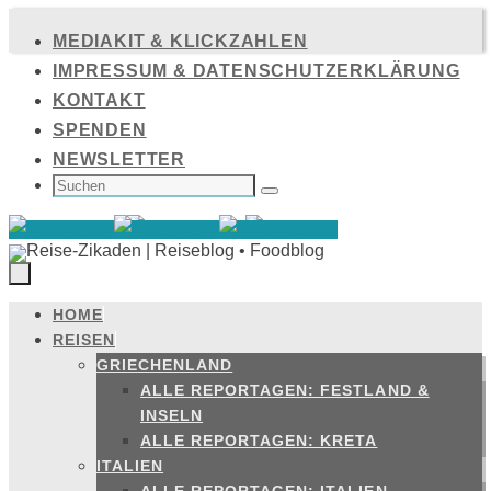
Zum
MEDIAKIT & KLICKZAHLEN
Inhalt
IMPRESSUM & DATENSCHUTZERKLÄRUNG
springen
KONTAKT
SPENDEN
NEWSLETTER
SUCHEN
NACH:
Suchen
HOME
Zum
REISEN
Inhalt
GRIECHENLAND
springen
ALLE REPORTAGEN: FESTLAND &
INSELN
ALLE REPORTAGEN: KRETA
ITALIEN