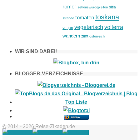
römer
sitia
sehenswürdigkeiten
toskana
tomaten
strände
vegetarisch
volterra
vegan
wandern
zimt
österreich
WIR SIND DABEI!
BLOGGER-VERZEICHNISSE
FIREFOX
© 2014 - 2026 Reise-Zikaden.de