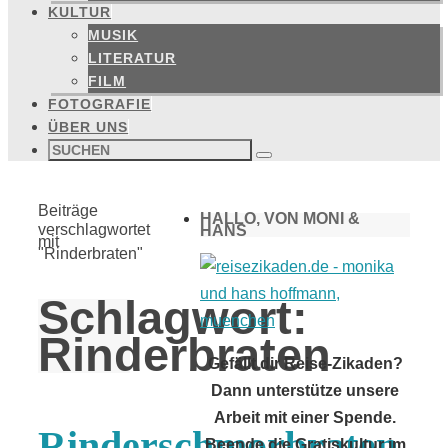
KULTUR
MUSIK
LITERATUR
FILM
FOTOGRAFIE
ÜBER UNS
Suchen
nach:
Suchen
Start
Beiträge
HALLO, VON MONI &
verschlagwortet
HANS
mit
"Rinderbraten"
Schlagwort:
Rinderbraten
Gefällt dir Reise-Zikaden?
Dann unterstütze unsere
Arbeit mit einer Spende.
Rinderschmorbraten
Beende die Gratiskultur im