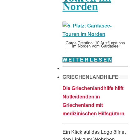
Norden
Garda Trentino: 10 Ausflugstipps
im Norden vom Gardasee
W E I T E R L E S E N
GRIECHENLANDHILFE
Die Griechenlandhilfe hilft
Notleidenden in
Griechenland mit
medizinischen Hilfsgütern
Ein Klick auf das Logo öffnet
den Link zum Webshop