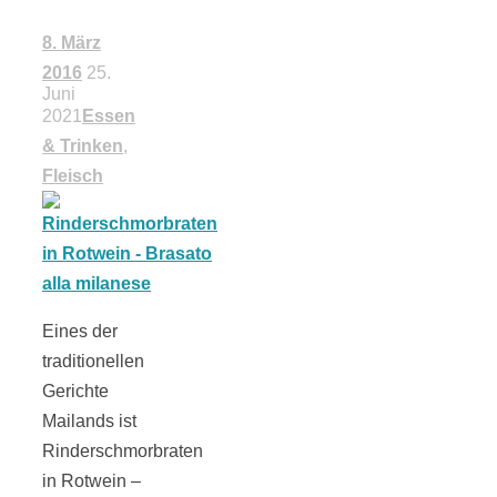
18 Lieblings-
8. März
2016
25.
Juni
Ausflugsziele
2021
Essen
& Trinken
,
Fleisch
Kotopoulo
kapama –
Eines der
traditionellen
Geschmortes
Gerichte
Mailands ist
Hähnchen in
Rinderschmorbraten
in Rotwein –