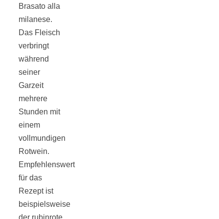
Tomatensauce
Brasato alla
milanese.
mit Zimt
Das Fleisch
verbringt
während
seiner
Garzeit
Schwäbische
mehrere
Stunden mit
Alb: Unsere
einem
vollmundigen
Rotwein.
16 schönsten
Empfehlenswert
für das
Ausflüge um
Rezept ist
beispielsweise
Blaubeuren
der rubinrote