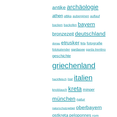
archäologie
antike
athen
attika
auberginen
auflauf
bayern
backen
backofen
deutschland
bronzezeit
etrusker
fotografie
feta
donau
gardasee
fotokalender
garda trentino
geschichte
griechenland
italien
isar
hackfleisch
kreta
minoer
knoblauch
münchen
natur
oberbayern
naturschutzgebiet
ostkreta
peloponnes
rom