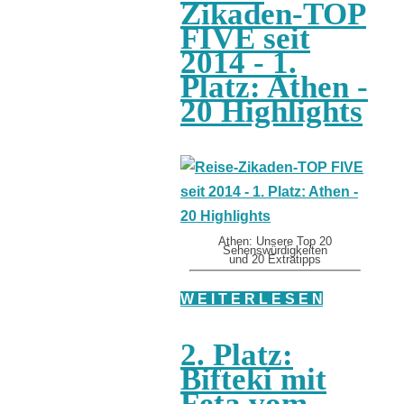
Zikaden-TOP
FIVE seit
2014 - 1.
Platz: Athen -
20 Highlights
Athen: Unsere Top 20
Sehenswürdigkeiten
und 20 Extratipps
W E I T E R L E S E N
2. Platz:
Bifteki mit
Feta vom