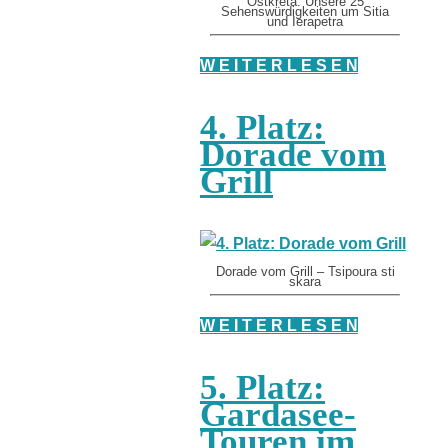
Ostkreta: Unsere 25
Sehenswürdigkeiten um Sitia
und Ierapetra
W E I T E R L E S E N
4. Platz:
Dorade vom
Grill
Dorade vom Grill – Tsipoura sti
skara
W E I T E R L E S E N
5. Platz:
Gardasee-
Touren im