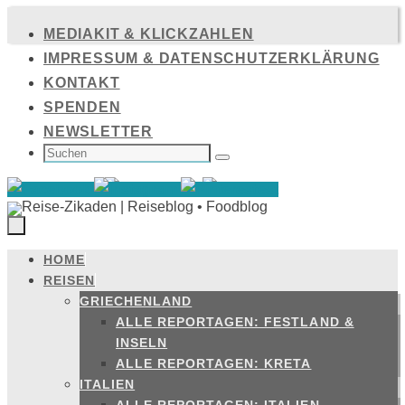
Zum
MEDIAKIT & KLICKZAHLEN
Inhalt
IMPRESSUM & DATENSCHUTZERKLÄRUNG
springen
KONTAKT
SPENDEN
NEWSLETTER
SUCHEN
NACH:
Suchen
HOME
Zum
REISEN
Inhalt
GRIECHENLAND
springen
ALLE REPORTAGEN: FESTLAND &
INSELN
ALLE REPORTAGEN: KRETA
ITALIEN