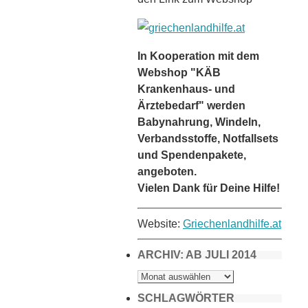
In Kooperation mit dem
Webshop "KÄB
Krankenhaus- und
Ärztebedarf" werden
Babynahrung, Windeln,
Verbandsstoffe, Notfallsets
und Spendenpakete,
angeboten.
Vielen Dank für Deine Hilfe!
Website:
Griechenlandhilfe.at
ARCHIV: AB JULI 2014
ARCHIV:
AB
JULI
2014
SCHLAGWÖRTER