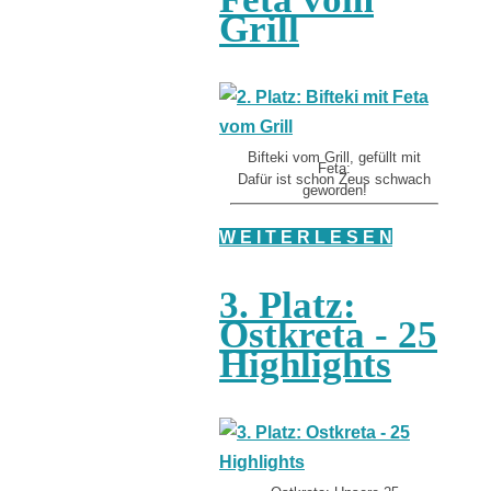
Grill
Bifteki vom Grill, gefüllt mit
Feta:
Dafür ist schon Zeus schwach
geworden!
W E I T E R L E S E N
3. Platz:
Ostkreta - 25
Highlights