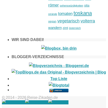
römer
sitia
sehenswürdigkeiten
toskana
tomaten
strände
vegetarisch
volterra
vegan
wandern
zimt
österreich
WIR SIND DABEI!
BLOGGER-VERZEICHNISSE
FIREFOX
© 2014 - 2026 Reise-Zikaden.de