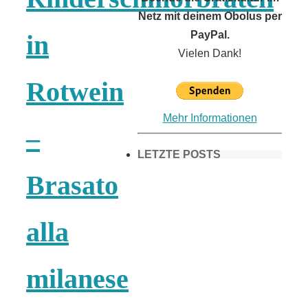
Netz mit deinem Obolus per
PayPal.
in
Vielen Dank!
Rotwein
Mehr Informationen
–
LETZTE POSTS
Brasato
Frühling in
alla
München &
milanese
Umgebung: