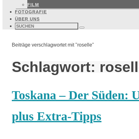
FILM
FOTOGRAFIE
ÜBER UNS
Suchen
nach:
Suchen
Start
Beiträge verschlagwortet mit "roselle"
Schlagwort:
rosel
Toskana – Der Süden: U
plus Extra-Tipps