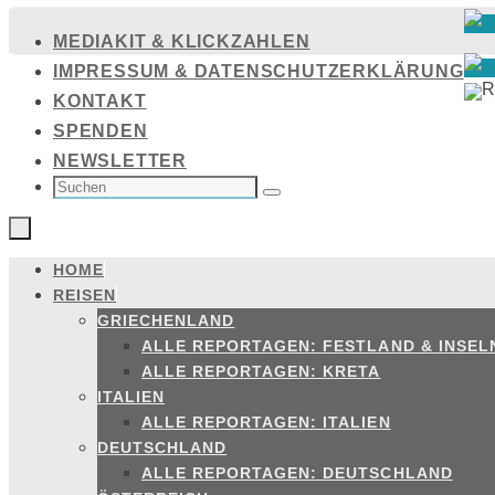
Zum
MEDIAKIT & KLICKZAHLEN
Inhalt
IMPRESSUM & DATENSCHUTZERKLÄRUNG
springen
KONTAKT
SPENDEN
NEWSLETTER
SUCHEN
NACH:
Suchen
HOME
Zum
REISEN
Inhalt
GRIECHENLAND
springen
ALLE REPORTAGEN: FESTLAND & INSEL
ALLE REPORTAGEN: KRETA
ITALIEN
ALLE REPORTAGEN: ITALIEN
DEUTSCHLAND
ALLE REPORTAGEN: DEUTSCHLAND