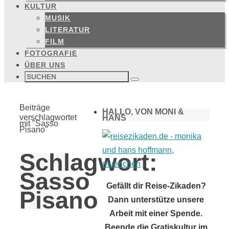
KULTUR
MUSIK
LITERATUR
FILM
FOTOGRAFIE
ÜBER UNS
Suchen
nach:
Suchen
Start
Beiträge
HALLO, VON MONI &
verschlagwortet
HANS
mit "Sasso
Pisano"
Schlagwort:
Sasso
Gefällt dir Reise-Zikaden?
Pisano
Dann unterstütze unsere
Arbeit mit einer Spende.
Beende die Gratiskultur im