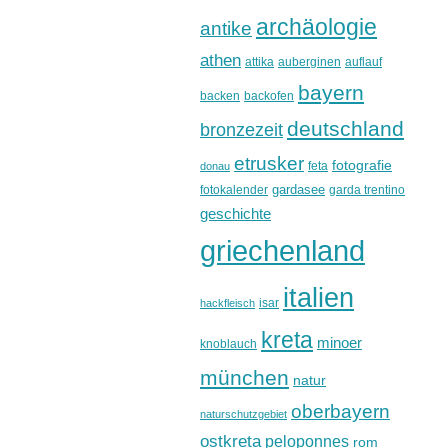
archäologie
antike
athen
attika
auberginen
auflauf
bayern
backen
backofen
deutschland
bronzezeit
etrusker
fotografie
feta
donau
gardasee
fotokalender
garda trentino
geschichte
griechenland
italien
isar
hackfleisch
kreta
minoer
knoblauch
münchen
natur
oberbayern
naturschutzgebiet
ostkreta
peloponnes
rom