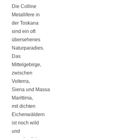
Tomatensauce
Die Colline
Metallifere in
mit Zimt
der Toskana
sind ein oft
übersehenes
Naturparadies.
Das
Schwäbische
Mittelgebirge,
zwischen
Alb: Unsere
Volterra,
Siena und Massa
16 schönsten
Marittima,
mit dichten
Ausflüge um
Eichenwäldern
ist noch wild
und
Blaubeuren