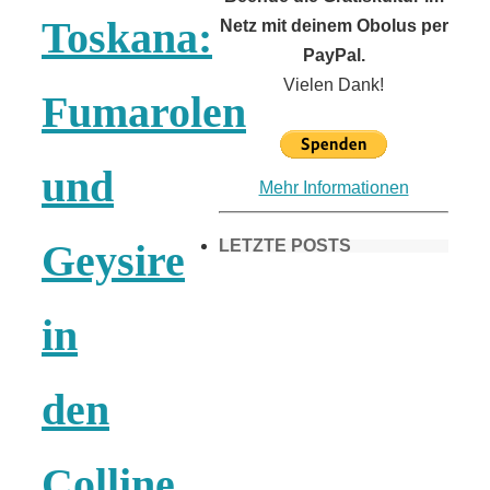
Toskana:
Netz mit deinem Obolus per
PayPal.
Vielen Dank!
Fumarolen
und
Mehr Informationen
LETZTE POSTS
Geysire
in
Frühling in
München &
den
Umgebung:
Colline