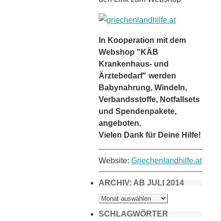
In Kooperation mit dem
Webshop "KÄB
Krankenhaus- und
Ärztebedarf" werden
Babynahrung, Windeln,
Verbandsstoffe, Notfallsets
und Spendenpakete,
angeboten.
Vielen Dank für Deine Hilfe!
Website:
Griechenlandhilfe.at
ARCHIV: AB JULI 2014
ARCHIV:
AB
JULI
2014
SCHLAGWÖRTER