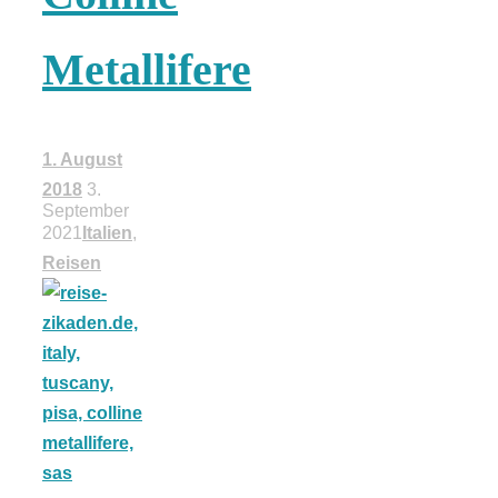
18 Lieblings-
Metallifere
Ausflugsziele
1. August
2018
3.
September
2021
Italien
,
Kotopoulo
Reisen
kapama –
Geschmortes
Hähnchen in