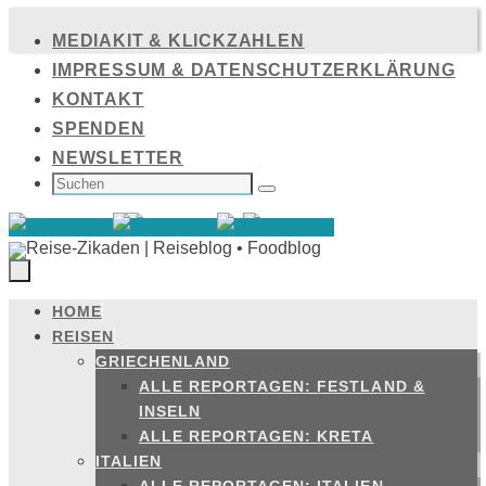
Zum
MEDIAKIT & KLICKZAHLEN
Inhalt
IMPRESSUM & DATENSCHUTZERKLÄRUNG
springen
KONTAKT
SPENDEN
NEWSLETTER
SUCHEN
NACH:
Suchen
HOME
Zum
REISEN
Inhalt
GRIECHENLAND
springen
ALLE REPORTAGEN: FESTLAND &
INSELN
ALLE REPORTAGEN: KRETA
ITALIEN