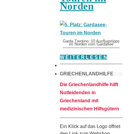
Norden
Garda Trentino: 10 Ausflugstipps
im Norden vom Gardasee
W E I T E R L E S E N
GRIECHENLANDHILFE
Die Griechenlandhilfe hilft
Notleidenden in
Griechenland mit
medizinischen Hilfsgütern
Ein Klick auf das Logo öffnet
den Link zum Webshop