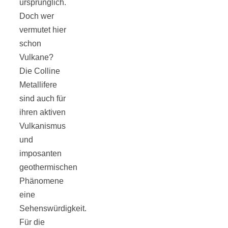
ursprünglich.
Doch wer
vermutet hier
schon
Jahresrückblick
Vulkane?
Die Colline
Metallifere
2021:
sind auch für
ihren aktiven
Niedlicher
Vulkanismus
und
Neuzugang,
imposanten
geothermischen
etwas weniger
Phänomene
eine
Leser
Sehenswürdigkeit.
Für die