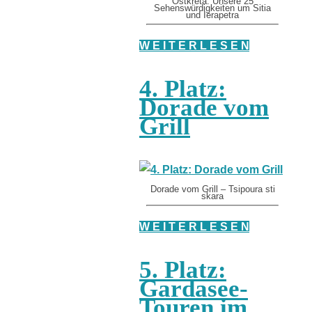
Ostkreta: Unsere 25
Sehenswürdigkeiten um Sitia
und Ierapetra
W E I T E R L E S E N
4. Platz:
Dorade vom
Grill
Dorade vom Grill – Tsipoura sti
skara
W E I T E R L E S E N
5. Platz:
Gardasee-
Touren im