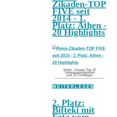
Zikaden-TOP
FIVE seit
2014 - 1.
Platz: Athen -
20 Highlights
Athen: Unsere Top 20
Sehenswürdigkeiten
und 20 Extratipps
W E I T E R L E S E N
2. Platz:
Bifteki mit
Feta vom