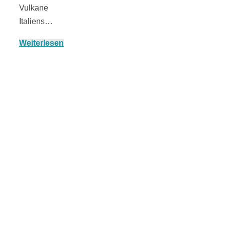
Vulkane
Italiens…
Weiterlesen
München:
Fototour im
Vogelschutzgeb
Ismaninger
Speichersee