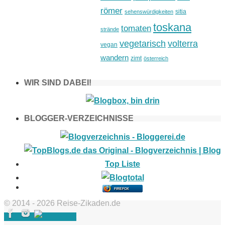
römer
sitia
sehenswürdigkeiten
toskana
tomaten
strände
vegetarisch
volterra
vegan
wandern
zimt
österreich
WIR SIND DABEI!
BLOGGER-VERZEICHNISSE
FIREFOX
© 2014 - 2026 Reise-Zikaden.de