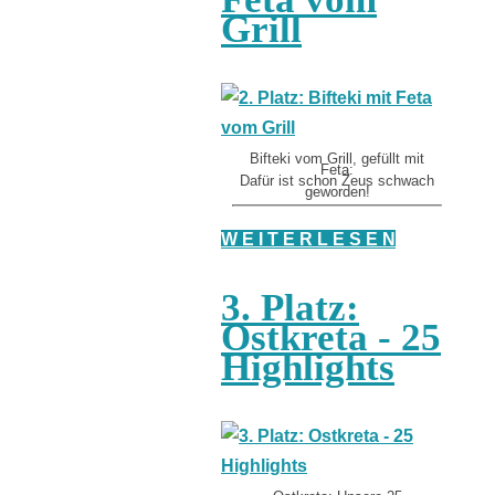
Grill
Bifteki vom Grill, gefüllt mit
Feta:
Dafür ist schon Zeus schwach
geworden!
W E I T E R L E S E N
3. Platz:
Ostkreta - 25
Highlights