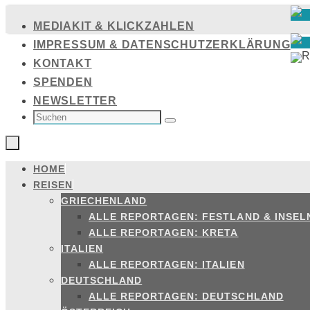
Zum
MEDIAKIT & KLICKZAHLEN
Inhalt
IMPRESSUM & DATENSCHUTZERKLÄRUNG
springen
KONTAKT
SPENDEN
NEWSLETTER
SUCHEN
NACH:
Suchen
HOME
Zum
REISEN
Inhalt
GRIECHENLAND
springen
ALLE REPORTAGEN: FESTLAND & INSEL
ALLE REPORTAGEN: KRETA
ITALIEN
ALLE REPORTAGEN: ITALIEN
DEUTSCHLAND
ALLE REPORTAGEN: DEUTSCHLAND