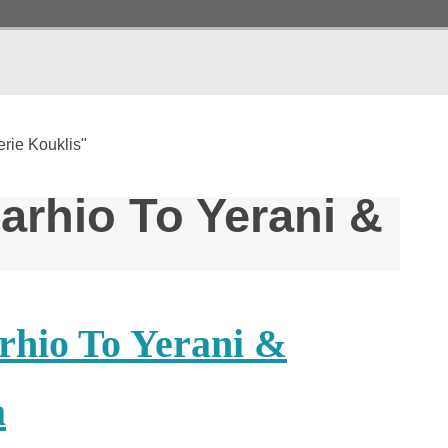
erie Kouklis"
arhio To Yerani &
rhio To Yerani &
a