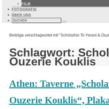
FILM
FOTOGRAFIE
ÜBER UNS
Suchen
nach:
Suchen
Start
Beiträge verschlagwortet mit "Scholarhio To Yerani & Ouz
Schlagwort:
Schol
Ouzerie Kouklis
Athen: Taverne „Schola
Ouzerie Kouklis“, Plak