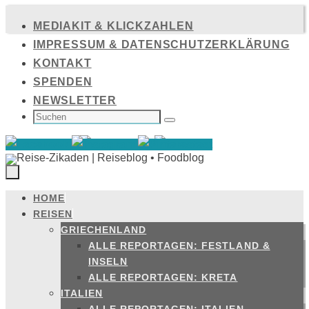
Zum
MEDIAKIT & KLICKZAHLEN
Inhalt
IMPRESSUM & DATENSCHUTZERKLÄRUNG
springen
KONTAKT
SPENDEN
NEWSLETTER
SUCHEN
NACH:
Suchen
HOME
Zum
REISEN
Inhalt
GRIECHENLAND
springen
ALLE REPORTAGEN: FESTLAND &
INSELN
ALLE REPORTAGEN: KRETA
ITALIEN