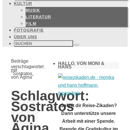
KULTUR
MUSIK
LITERATUR
FILM
FOTOGRAFIE
ÜBER UNS
Suchen
nach:
Suchen
Start
Beiträge
HALLO, VON MONI &
verschlagwortet
HANS
mit
"Sostratos
von Ägina"
Schlagwort:
Sostratos
Gefällt dir Reise-Zikaden?
von
Dann unterstütze unsere
Arbeit mit einer Spende.
Ägina
Beende die Gratiskultur im