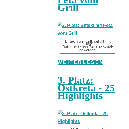
Grill
Bifteki vom Grill, gefüllt mit
Feta:
Dafür ist schon Zeus schwach
geworden!
W E I T E R L E S E N
3. Platz:
Ostkreta - 25
Highlights