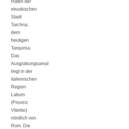
Häfen der
Tomatensauce
etruskischen
Stadt
mit Zimt
Tarchna,
dem
heutigen
Tarquinia.
Schwäbische
Das
Ausgrabungsareal
liegt in der
Alb: Unsere
italienischen
Region
16 schönsten
Latium
(Provinz
Ausflüge um
Viterbo)
nördlich von
Blaubeuren
Rom. Die