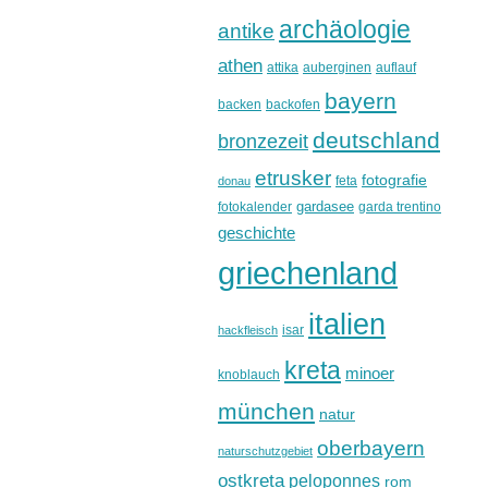
archäologie
antike
athen
attika
auberginen
auflauf
bayern
backen
backofen
deutschland
bronzezeit
etrusker
fotografie
feta
donau
gardasee
fotokalender
garda trentino
geschichte
griechenland
italien
isar
hackfleisch
kreta
minoer
knoblauch
münchen
natur
oberbayern
naturschutzgebiet
ostkreta
peloponnes
rom