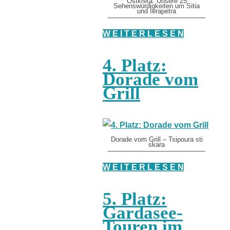
Ostkreta: Unsere 25
Sehenswürdigkeiten um Sitia
und Ierapetra
W E I T E R L E S E N
4. Platz:
Dorade vom
Grill
Dorade vom Grill – Tsipoura sti
skara
W E I T E R L E S E N
5. Platz:
Gardasee-
Touren im