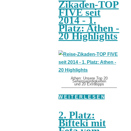
Zikaden-TOP
FIVE seit
2014 - 1.
Platz: Athen -
20 Highlights
Athen: Unsere Top 20
Sehenswürdigkeiten
und 20 Extratipps
W E I T E R L E S E N
2. Platz:
Bifteki mit
Feta vom