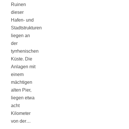
Ruinen
dieser
Hafen- und
Stadtstrukturen
Jahresrückblick
liegen an
der
2021:
tyrrhenischen
Küste. Die
Niedlicher
Anlagen mit
einem
mächtigen
Neuzugang,
alten Pier,
liegen etwa
etwas weniger
acht
Kilometer
Leser
von der…