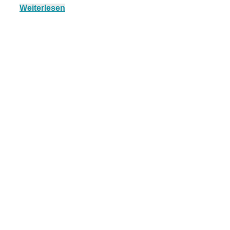
Weiterlesen
München:
Fototour im
Vogelschutzgeb
Ismaninger
Speichersee