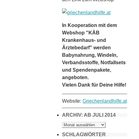
In Kooperation mit dem
Webshop "KÄB
Krankenhaus- und
Ärztebedarf" werden
Babynahrung, Windeln,
Verbandsstoffe, Notfallsets
und Spendenpakete,
angeboten.
Vielen Dank für Deine Hilfe!
Website:
Griechenlandhilfe.at
ARCHIV: AB JULI 2014
ARCHIV:
AB
JULI
2014
SCHLAGWÖRTER