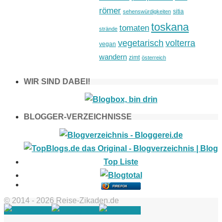
römer
sitia
sehenswürdigkeiten
toskana
tomaten
strände
vegetarisch
volterra
vegan
wandern
zimt
österreich
WIR SIND DABEI!
BLOGGER-VERZEICHNISSE
FIREFOX
© 2014 - 2026 Reise-Zikaden.de