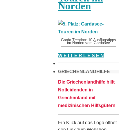
Norden
Garda Trentino: 10 Ausflugstipps
im Norden vom Gardasee
W E I T E R L E S E N
GRIECHENLANDHILFE
Die Griechenlandhilfe hilft
Notleidenden in
Griechenland mit
medizinischen Hilfsgütern
Ein Klick auf das Logo öffnet
den Link zum Webshop