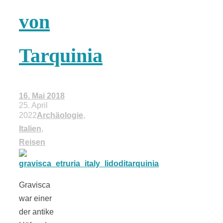
18 Lieblings-
von
Ausflugsziele
Tarquinia
16. Mai 2018
25. April
Kotopoulo
2022
Archäologie
,
Italien
,
kapama –
Reisen
Geschmortes
Gravisca
Hähnchen in
war einer
der antike