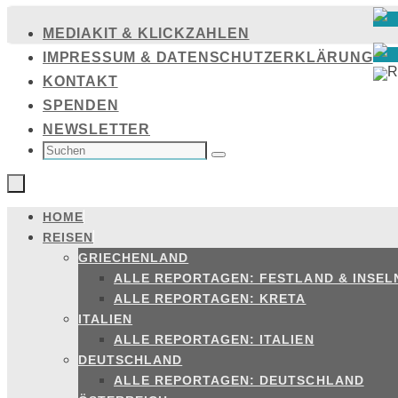
Zum
MEDIAKIT & KLICKZAHLEN
Inhalt
IMPRESSUM & DATENSCHUTZERKLÄRUNG
springen
KONTAKT
SPENDEN
NEWSLETTER
SUCHEN
NACH:
Suchen
HOME
Zum
REISEN
Inhalt
GRIECHENLAND
springen
ALLE REPORTAGEN: FESTLAND & INSEL
ALLE REPORTAGEN: KRETA
ITALIEN
ALLE REPORTAGEN: ITALIEN
DEUTSCHLAND
ALLE REPORTAGEN: DEUTSCHLAND