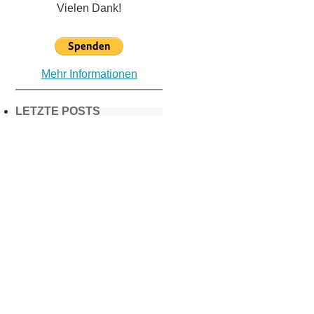
Vielen Dank!
Mehr Informationen
LETZTE POSTS
Frühling in
München &
Umgebung:
18 Lieblings-