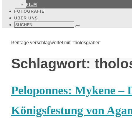
FILM
FOTOGRAFIE
ÜBER UNS
Suchen
nach:
Suchen
Start
Beiträge verschlagwortet mit "tholosgraber"
Schlagwort:
tholo
Peloponnes: Mykene – D
Königsfestung von Ag