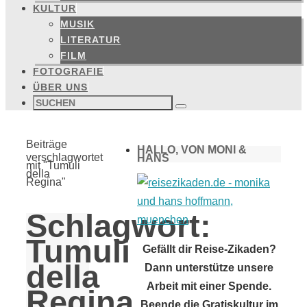
KULTUR
MUSIK
LITERATUR
FILM
FOTOGRAFIE
ÜBER UNS
Suchen
nach:
Suchen
Start
Beiträge
HALLO, VON MONI &
verschlagwortet
HANS
mit "Tumuli
della
Regina"
Schlagwort:
Tumuli
Gefällt dir Reise-Zikaden?
della
Dann unterstütze unsere
Arbeit mit einer Spende.
Regina
Beende die Gratiskultur im