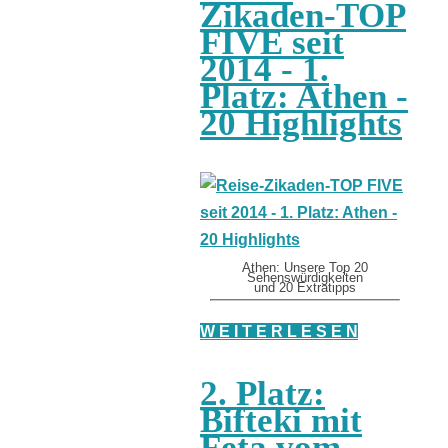
Zikaden-TOP
FIVE seit
2014 - 1.
Platz: Athen -
20 Highlights
Athen: Unsere Top 20
Sehenswürdigkeiten
und 20 Extratipps
W E I T E R L E S E N
2. Platz:
Bifteki mit
Feta vom