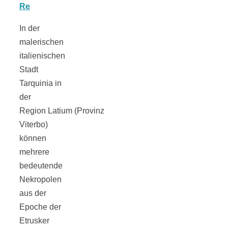
Tomatensauce
In der
mit Zimt
malerischen
italienischen
Stadt
Tarquinia in
der
Schwäbische
Region Latium (Provinz
Viterbo)
Alb: Unsere
können
mehrere
16 schönsten
bedeutende
Nekropolen
Ausflüge um
aus der
Epoche der
Blaubeuren
Etrusker