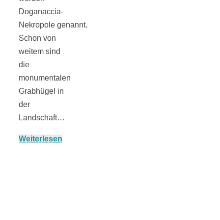
Doganaccia-
Nekropole genannt.
Schon von
München:
weitem sind
die
Fototour im
monumentalen
Grabhügel in
Vogelschutzgeb
der
Landschaft…
Ismaninger
Weiterlesen
Speichersee