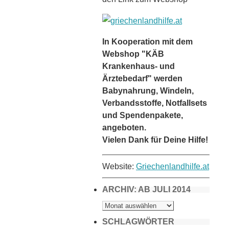
In Kooperation mit dem
Webshop "KÄB
Krankenhaus- und
Ärztebedarf" werden
Babynahrung, Windeln,
Verbandsstoffe, Notfallsets
und Spendenpakete,
angeboten.
Vielen Dank für Deine Hilfe!
Website:
Griechenlandhilfe.at
ARCHIV: AB JULI 2014
ARCHIV:
AB
JULI
2014
SCHLAGWÖRTER