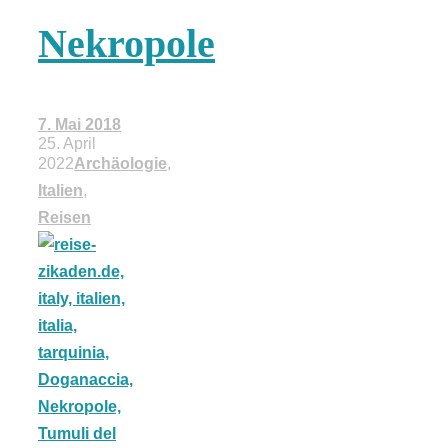
18 Lieblings-
Nekropole
Ausflugsziele
7. Mai 2018
25. April
2022
Archäologie
,
Italien
,
Kotopoulo
Reisen
kapama –
Geschmortes
Hähnchen in