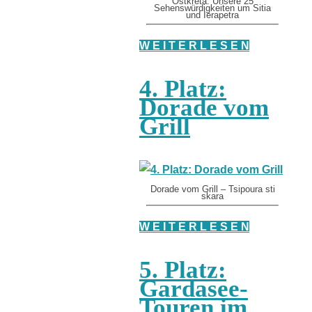
Ostkreta: Unsere 25
Sehenswürdigkeiten um Sitia
und Ierapetra
W E I T E R L E S E N
4. Platz:
Dorade vom
Grill
Dorade vom Grill – Tsipoura sti
skara
W E I T E R L E S E N
5. Platz:
Gardasee-
Touren im