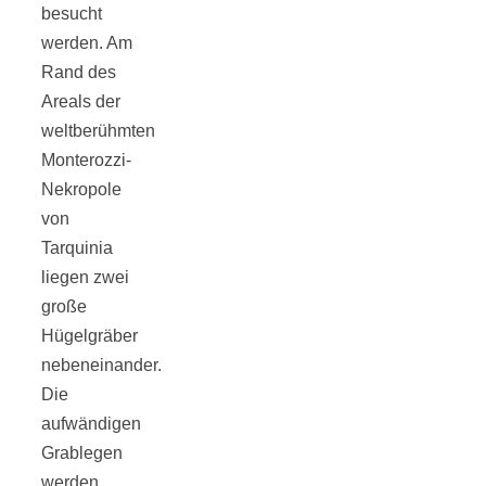
besucht
werden. Am
Rand des
Areals der
Jahresrückblick
weltberühmten
Monterozzi-
2021:
Nekropole
von
Niedlicher
Tarquinia
liegen zwei
große
Neuzugang,
Hügelgräber
nebeneinander.
etwas weniger
Die
aufwändigen
Leser
Grablegen
werden