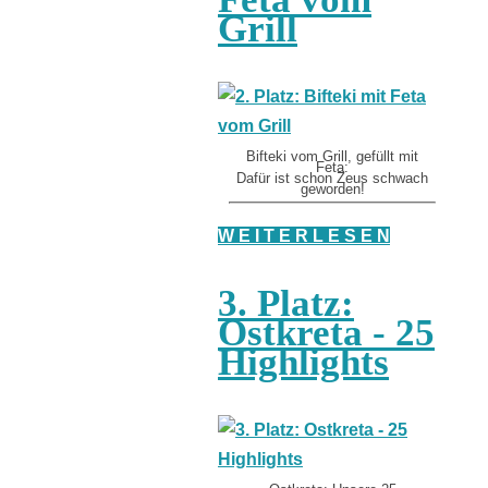
Grill
Bifteki vom Grill, gefüllt mit
Feta:
Dafür ist schon Zeus schwach
geworden!
W E I T E R L E S E N
3. Platz:
Ostkreta - 25
Highlights