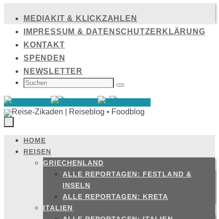
Zum
MEDIAKIT & KLICKZAHLEN
Inhalt
IMPRESSUM & DATENSCHUTZERKLÄRUNG
springen
KONTAKT
SPENDEN
NEWSLETTER
SUCHEN
NACH:
Suchen
HOME
Zum
REISEN
Inhalt
GRIECHENLAND
springen
ALLE REPORTAGEN: FESTLAND &
INSELN
ALLE REPORTAGEN: KRETA
ITALIEN