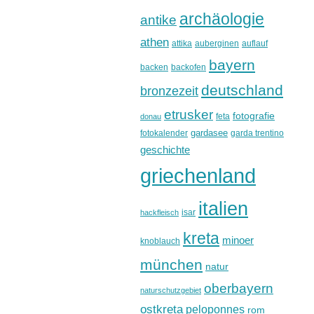
archäologie
antike
athen
attika
auberginen
auflauf
bayern
backen
backofen
deutschland
bronzezeit
etrusker
fotografie
feta
donau
gardasee
fotokalender
garda trentino
geschichte
griechenland
italien
isar
hackfleisch
kreta
minoer
knoblauch
münchen
natur
oberbayern
naturschutzgebiet
ostkreta
peloponnes
rom