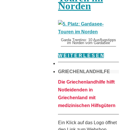
Norden
Garda Trentino: 10 Ausflugstipps
im Norden vom Gardasee
W E I T E R L E S E N
GRIECHENLANDHILFE
Die Griechenlandhilfe hilft
Notleidenden in
Griechenland mit
medizinischen Hilfsgütern
Ein Klick auf das Logo öffnet
den Link zum Webshop