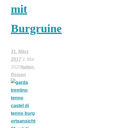
mit
18 Lieblings-
Burgruine
Ausflugsziele
31. März
2017
2. Mai
Kotopoulo
2020
Italien
,
Reisen
kapama –
Geschmortes
Hähnchen in