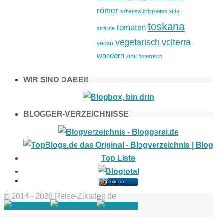
römer
sitia
sehenswürdigkeiten
toskana
tomaten
strände
vegetarisch
volterra
vegan
wandern
zimt
österreich
WIR SIND DABEI!
BLOGGER-VERZEICHNISSE
FIREFOX
© 2014 - 2026 Reise-Zikaden.de