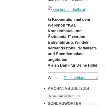
In Kooperation mit dem
Webshop "KÄB
Krankenhaus- und
Ärztebedarf" werden
Babynahrung, Windeln,
Verbandsstoffe, Notfallsets
und Spendenpakete,
angeboten.
Vielen Dank für Deine Hilfe!
Website:
Griechenlandhilfe.at
ARCHIV: AB JULI 2014
ARCHIV:
AB
JULI
2014
SCHLAGWÖRTER