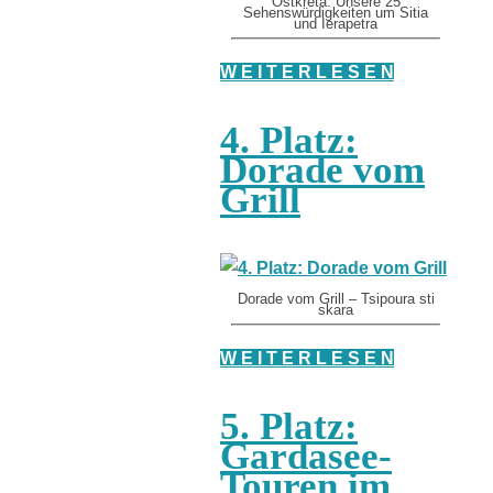
Ostkreta: Unsere 25
Sehenswürdigkeiten um Sitia
und Ierapetra
W E I T E R L E S E N
4. Platz:
Dorade vom
Grill
Dorade vom Grill – Tsipoura sti
skara
W E I T E R L E S E N
5. Platz:
Gardasee-
Touren im