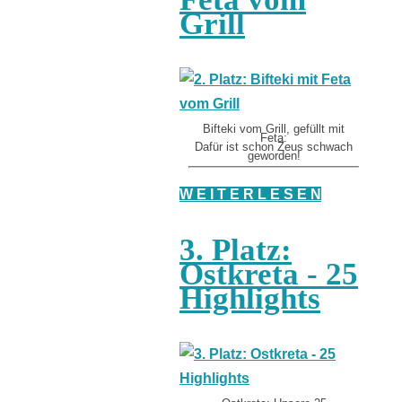
Grill
Bifteki vom Grill, gefüllt mit
Feta:
Dafür ist schon Zeus schwach
geworden!
W E I T E R L E S E N
3. Platz:
Ostkreta - 25
Highlights