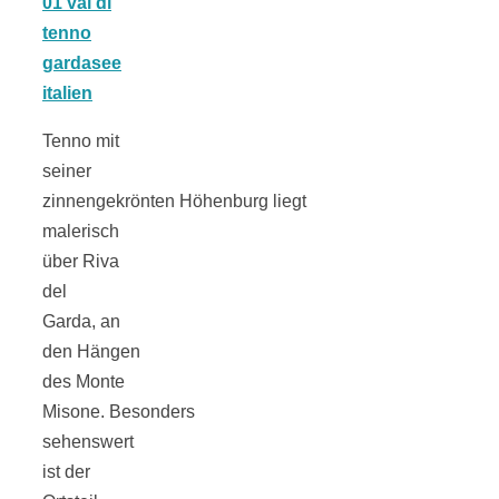
Tomatensauce
mit Zimt
Tenno mit
seiner
zinnengekrönten Höhenburg liegt
Schwäbische
malerisch
über Riva
Alb: Unsere
del
Garda, an
16 schönsten
den Hängen
des Monte
Misone. Besonders
Ausflüge um
sehenswert
ist der
Blaubeuren