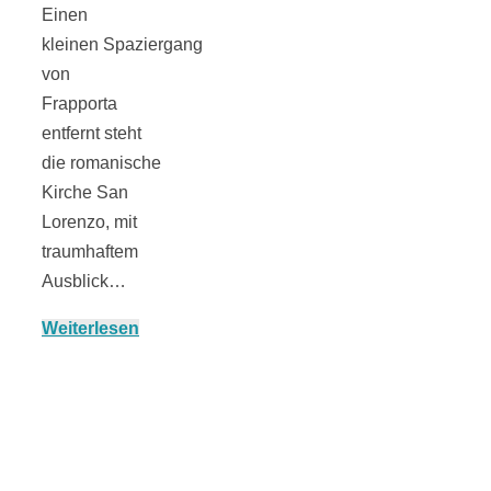
Einen
kleinen Spaziergang
von
München:
Frapporta
entfernt steht
Fototour im
die romanische
Kirche San
Lorenzo, mit
Vogelschutzgeb
traumhaftem
Ausblick…
Ismaninger
Weiterlesen
Speichersee