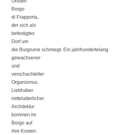
Ortsteil
Borgo
di Frapporta,
der sich als
Jahresrückblick
befestigtes
Dorf um
die Burgruine schmiegt. Ein jahrhundertelang
2021:
gewachsener
und
Niedlicher
verschachtelter
Organismus.
Neuzugang,
Liebhaber
mittelalterlicher
etwas weniger
Architektur
kommen im
Leser
Borgo auf
ihre Kosten.