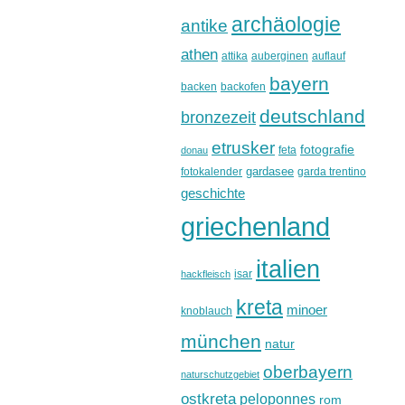
archäologie
antike
athen
attika
auberginen
auflauf
bayern
backen
backofen
deutschland
bronzezeit
etrusker
fotografie
feta
donau
gardasee
fotokalender
garda trentino
geschichte
griechenland
italien
isar
hackfleisch
kreta
minoer
knoblauch
münchen
natur
oberbayern
naturschutzgebiet
ostkreta
peloponnes
rom