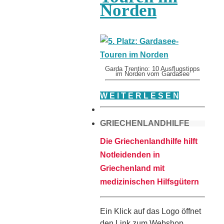
Norden
Garda Trentino: 10 Ausflugstipps
im Norden vom Gardasee
W E I T E R L E S E N
GRIECHENLANDHILFE
Die Griechenlandhilfe hilft
Notleidenden in
Griechenland mit
medizinischen Hilfsgütern
Ein Klick auf das Logo öffnet
den Link zum Webshop