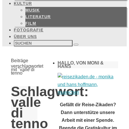
KULTUR
MUSIK
LITERATUR
FILM
FOTOGRAFIE
ÜBER UNS
Suchen
nach:
Suchen
Start
Beiträge
HALLO, VON MONI &
verschlagwortet
HANS
mit "valle di
tenno"
Schlagwort:
valle
Gefällt dir Reise-Zikaden?
di
Dann unterstütze unsere
tenno
Arbeit mit einer Spende.
Beende die Gratiskultur im