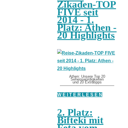
Zikaden-TOP
FIVE seit
2014 - 1.
Platz: Athen -
20 Highlights
Athen: Unsere Top 20
Sehenswürdigkeiten
und 20 Extratipps
W E I T E R L E S E N
2. Platz:
Bifteki mit
Feta vom