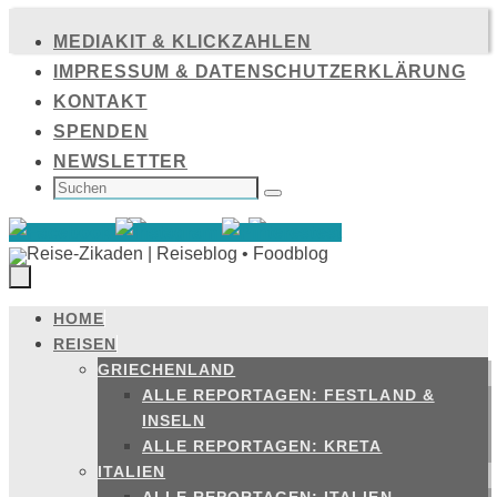
Zum
MEDIAKIT & KLICKZAHLEN
Inhalt
IMPRESSUM & DATENSCHUTZERKLÄRUNG
springen
KONTAKT
SPENDEN
NEWSLETTER
SUCHEN
NACH:
Suchen
HOME
Zum
REISEN
Inhalt
GRIECHENLAND
springen
ALLE REPORTAGEN: FESTLAND &
INSELN
ALLE REPORTAGEN: KRETA
ITALIEN