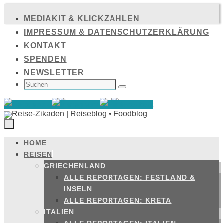
Zum
MEDIAKIT & KLICKZAHLEN
Inhalt
IMPRESSUM & DATENSCHUTZERKLÄRUNG
springen
KONTAKT
SPENDEN
NEWSLETTER
SUCHEN
NACH:
Suchen
HOME
Zum
REISEN
Inhalt
GRIECHENLAND
springen
ALLE REPORTAGEN: FESTLAND &
INSELN
ALLE REPORTAGEN: KRETA
ITALIEN