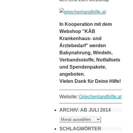
In Kooperation mit dem
Webshop "KÄB
Krankenhaus- und
Ärztebedarf" werden
Babynahrung, Windeln,
Verbandsstoffe, Notfallsets
und Spendenpakete,
angeboten.
Vielen Dank für Deine Hilfe!
Website:
Griechenlandhilfe.at
ARCHIV: AB JULI 2014
ARCHIV:
AB
JULI
2014
SCHLAGWÖRTER