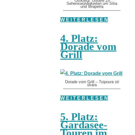
Ostkreta: Unsere 25
Sehenswürdigkeiten um Sitia
und Ierapetra
W E I T E R L E S E N
4. Platz:
Dorade vom
Grill
Dorade vom Grill – Tsipoura sti
skara
W E I T E R L E S E N
5. Platz:
Gardasee-
Touren im