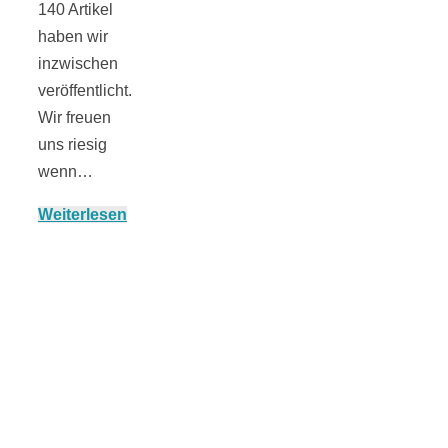
140 Artikel
haben wir
inzwischen
veröffentlicht.
Jahresrückblick
Wir freuen
uns riesig
2021:
wenn…
Weiterlesen
Niedlicher
Neuzugang,
etwas weniger
Leser