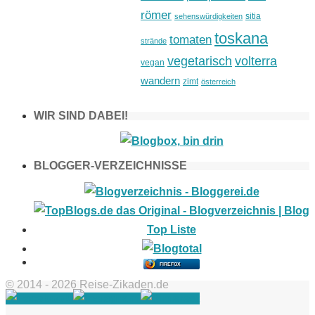
römer
sitia
sehenswürdigkeiten
toskana
tomaten
strände
vegetarisch
volterra
vegan
wandern
zimt
österreich
WIR SIND DABEI!
BLOGGER-VERZEICHNISSE
FIREFOX
© 2014 - 2026 Reise-Zikaden.de