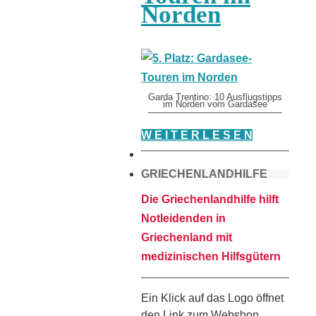
Norden
Garda Trentino: 10 Ausflugstipps
im Norden vom Gardasee
W E I T E R L E S E N
GRIECHENLANDHILFE
Die Griechenlandhilfe hilft
Notleidenden in
Griechenland mit
medizinischen Hilfsgütern
Ein Klick auf das Logo öffnet
den Link zum Webshop