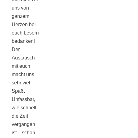
Tomatensauce
uns von
ganzem
mit Zimt
Herzen bei
euch Lesern
bedanken!
Der
Austausch
Schwäbische
mit euch
macht uns
Alb: Unsere
sehr viel
Spaß.
16 schönsten
Unfassbar,
wie schnell
Ausflüge um
die Zeit
vergangen
Blaubeuren
ist – schon