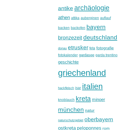
archäologie
antike
athen
attika
auberginen
auflauf
bayern
backen
backofen
deutschland
bronzezeit
etrusker
fotografie
feta
donau
gardasee
fotokalender
garda trentino
geschichte
griechenland
italien
isar
hackfleisch
kreta
minoer
knoblauch
münchen
natur
oberbayern
naturschutzgebiet
ostkreta
peloponnes
rom