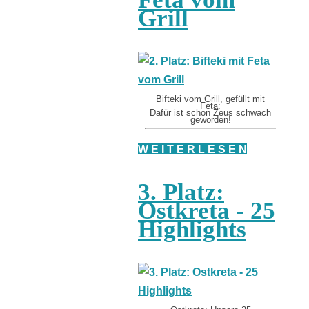
Grill
Bifteki vom Grill, gefüllt mit
Feta:
Dafür ist schon Zeus schwach
geworden!
W E I T E R L E S E N
3. Platz:
Ostkreta - 25
Highlights