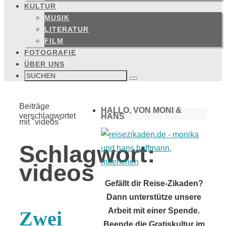
KULTUR
MUSIK
LITERATUR
FILM
FOTOGRAFIE
ÜBER UNS
Suchen
nach:
Suchen
Start
Beiträge
HALLO, VON MONI &
verschlagwortet
HANS
mit "videos"
Schlagwort:
videos
Gefällt dir Reise-Zikaden?
Dann unterstütze unsere
Arbeit mit einer Spende.
Zwei
Beende die Gratiskultur im