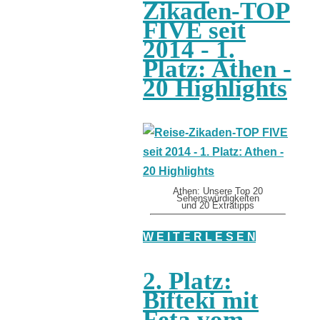
Zikaden-TOP
FIVE seit
2014 - 1.
Platz: Athen -
20 Highlights
Athen: Unsere Top 20
Sehenswürdigkeiten
und 20 Extratipps
W E I T E R L E S E N
2. Platz:
Bifteki mit
Feta vom