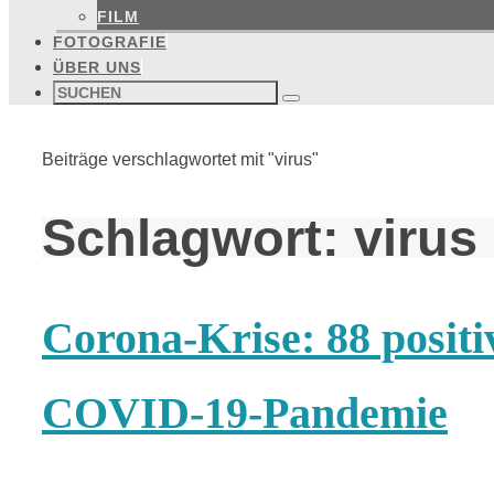
FILM
FOTOGRAFIE
ÜBER UNS
Suchen
nach:
Suchen
Start
Beiträge verschlagwortet mit "virus"
Schlagwort:
virus
Corona-Krise: 88 positi
COVID-19-Pandemie