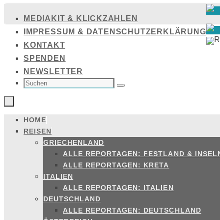
Zum
MEDIAKIT & KLICKZAHLEN
Inhalt
IMPRESSUM & DATENSCHUTZERKLÄRUNG
springen
KONTAKT
SPENDEN
NEWSLETTER
SUCHEN
NACH:
Suchen
HOME
Zum
REISEN
Inhalt
GRIECHENLAND
springen
ALLE REPORTAGEN: FESTLAND & INSEL
ALLE REPORTAGEN: KRETA
ITALIEN
ALLE REPORTAGEN: ITALIEN
DEUTSCHLAND
ALLE REPORTAGEN: DEUTSCHLAND