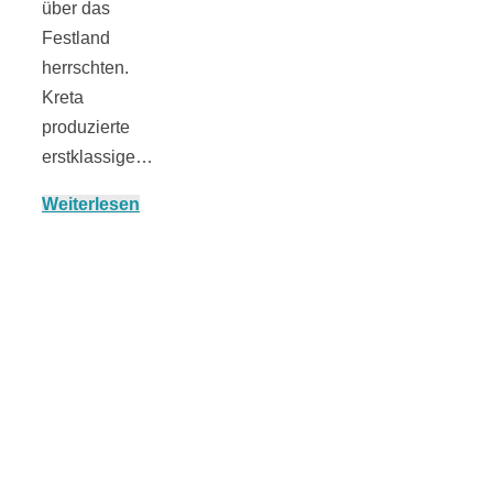
über das
Festland
herrschten.
München:
Kreta
produzierte
erstklassige…
Fototour im
Weiterlesen
Vogelschutzgeb
Ismaninger
Speichersee