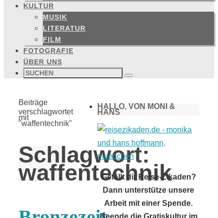
KULTUR
MUSIK
LITERATUR
FILM
FOTOGRAFIE
ÜBER UNS
Suchen
nach:
Suchen
Start
Beiträge
HALLO, VON MONI &
verschlagwortet
HANS
mit
"waffentechnik"
Schlagwort:
waffentechnik
Gefällt dir Reise-Zikaden?
Dann unterstütze unsere
Arbeit mit einer Spende.
Bronzezeit
Beende die Gratiskultur im