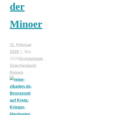
der
18 Lieblings-
Minoer
Ausflugsziele
11. Februar
2020
1. Mai
Kotopoulo
2020
Archäologie
,
Griechenland
,
kapama –
Reisen
Geschmortes
Hähnchen in