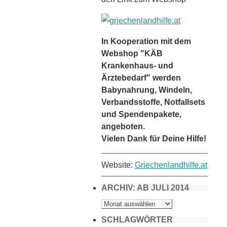
In Kooperation mit dem
Webshop "KÄB
Krankenhaus- und
Ärztebedarf" werden
Babynahrung, Windeln,
Verbandsstoffe, Notfallsets
und Spendenpakete,
angeboten.
Vielen Dank für Deine Hilfe!
Website:
Griechenlandhilfe.at
ARCHIV: AB JULI 2014
ARCHIV:
AB
JULI
2014
SCHLAGWÖRTER