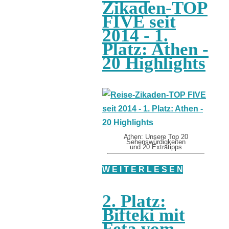
Zikaden-TOP
FIVE seit
2014 - 1.
Platz: Athen -
20 Highlights
Athen: Unsere Top 20
Sehenswürdigkeiten
und 20 Extratipps
W E I T E R L E S E N
2. Platz:
Bifteki mit
Feta vom