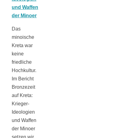
Tomatensauce
mit Zimt
Das
minoische
Kreta war
keine
Schwäbische
friedliche
Hochkultur.
Alb: Unsere
Im Bericht
Bronzezeit
auf Kreta:
16 schönsten
Krieger-
Ideologien
Ausflüge um
und Waffen
der Minoer
Blaubeuren
setzen wir