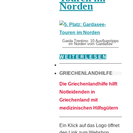
Norden
Garda Trentino: 10 Ausflugstipps
im Norden vom Gardasee
W E I T E R L E S E N
GRIECHENLANDHILFE
Die Griechenlandhilfe hilft
Notleidenden in
Griechenland mit
medizinischen Hilfsgütern
Ein Klick auf das Logo öffnet
den Link zum Webshop