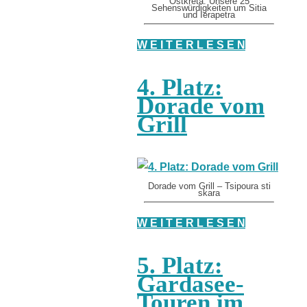
Ostkreta: Unsere 25
Sehenswürdigkeiten um Sitia
und Ierapetra
W E I T E R L E S E N
4. Platz:
Dorade vom
Grill
Dorade vom Grill – Tsipoura sti
skara
W E I T E R L E S E N
5. Platz:
Gardasee-
Touren im