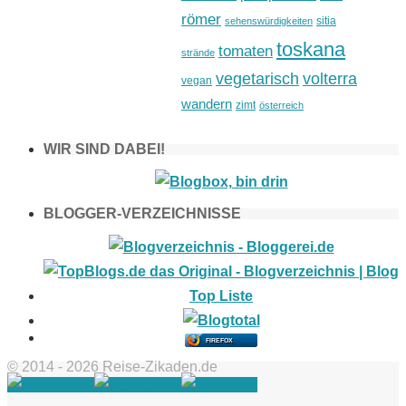
römer
sitia
sehenswürdigkeiten
toskana
tomaten
strände
vegetarisch
volterra
vegan
wandern
zimt
österreich
WIR SIND DABEI!
BLOGGER-VERZEICHNISSE
FIREFOX
© 2014 - 2026 Reise-Zikaden.de