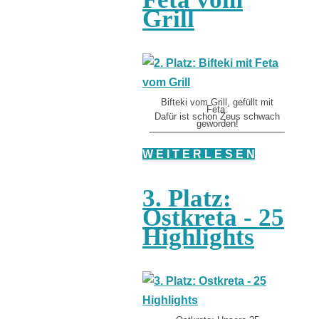
Grill
Bifteki vom Grill, gefüllt mit
Feta:
Dafür ist schon Zeus schwach
geworden!
W E I T E R L E S E N
3. Platz:
Ostkreta - 25
Highlights