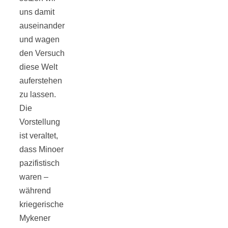
uns damit
auseinander
und wagen
den Versuch
Jahresrückblick
diese Welt
auferstehen
2021:
zu lassen.
Die
Niedlicher
Vorstellung
ist veraltet,
Neuzugang,
dass Minoer
pazifistisch
etwas weniger
waren –
während
kriegerische
Leser
Mykener