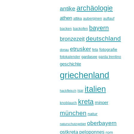
archäologie
antike
athen
attika
auberginen
auflauf
bayern
backen
backofen
deutschland
bronzezeit
etrusker
fotografie
feta
donau
gardasee
fotokalender
garda trentino
geschichte
griechenland
italien
isar
hackfleisch
kreta
minoer
knoblauch
münchen
natur
oberbayern
naturschutzgebiet
ostkreta
peloponnes
rom