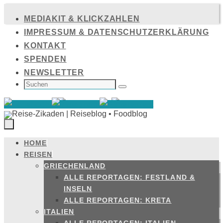
Zum
MEDIAKIT & KLICKZAHLEN
Inhalt
IMPRESSUM & DATENSCHUTZERKLÄRUNG
springen
KONTAKT
SPENDEN
NEWSLETTER
SUCHEN
NACH:
Suchen
HOME
Zum
REISEN
Inhalt
GRIECHENLAND
springen
ALLE REPORTAGEN: FESTLAND &
INSELN
ALLE REPORTAGEN: KRETA
ITALIEN