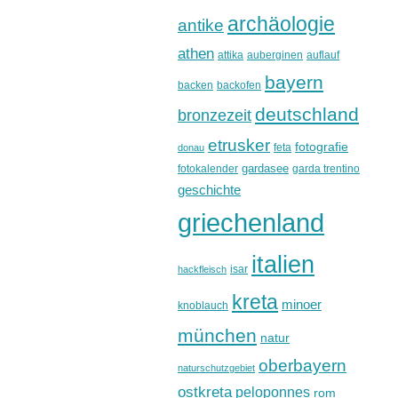
archäologie
antike
athen
attika
auberginen
auflauf
bayern
backen
backofen
deutschland
bronzezeit
etrusker
fotografie
feta
donau
gardasee
fotokalender
garda trentino
geschichte
griechenland
italien
isar
hackfleisch
kreta
minoer
knoblauch
münchen
natur
oberbayern
naturschutzgebiet
ostkreta
peloponnes
rom