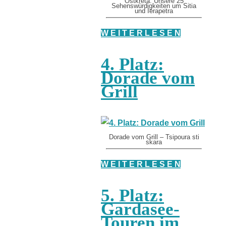
Ostkreta: Unsere 25
Sehenswürdigkeiten um Sitia
und Ierapetra
W E I T E R L E S E N
4. Platz:
Dorade vom
Grill
Dorade vom Grill – Tsipoura sti
skara
W E I T E R L E S E N
5. Platz:
Gardasee-
Touren im