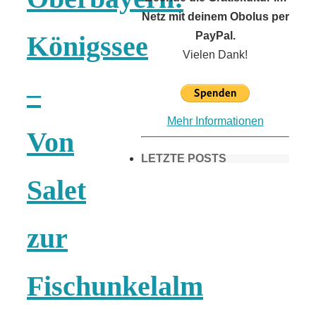
Netz mit deinem Obolus per
PayPal.
Königssee
Vielen Dank!
–
Mehr Informationen
Von
LETZTE POSTS
Salet
Frühling in
zur
München &
Fischunkelalm
Umgebung: