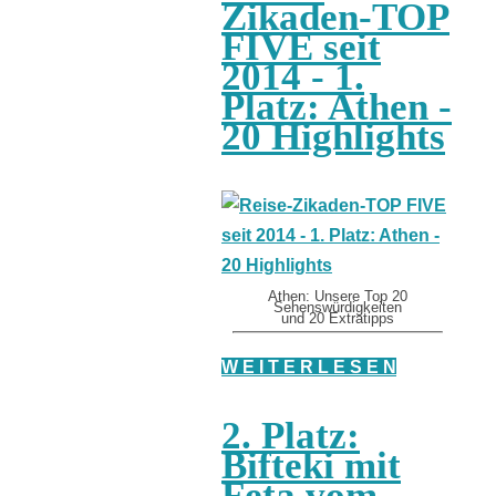
Zikaden-TOP
FIVE seit
2014 - 1.
Platz: Athen -
20 Highlights
Athen: Unsere Top 20
Sehenswürdigkeiten
und 20 Extratipps
W E I T E R L E S E N
2. Platz:
Bifteki mit
Feta vom