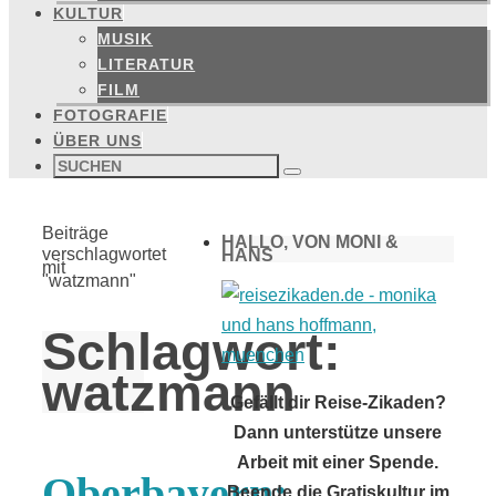
KULTUR
MUSIK
LITERATUR
FILM
FOTOGRAFIE
ÜBER UNS
Suchen
nach:
Suchen
Start
Beiträge
HALLO, VON MONI &
verschlagwortet
HANS
mit
"watzmann"
Schlagwort:
watzmann
Gefällt dir Reise-Zikaden?
Dann unterstütze unsere
Arbeit mit einer Spende.
Oberbayern:
Beende die Gratiskultur im