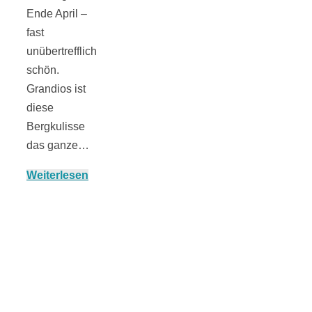
Ende April –
fast
unübertrefflich
München:
schön.
Grandios ist
Fototour im
diese
Bergkulisse
Vogelschutzgeb
das ganze…
Weiterlesen
Ismaninger
Speichersee