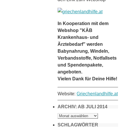
In Kooperation mit dem
Webshop "KÄB
Krankenhaus- und
Ärztebedarf" werden
Babynahrung, Windeln,
Verbandsstoffe, Notfallsets
und Spendenpakete,
angeboten.
Vielen Dank für Deine Hilfe!
Website:
Griechenlandhilfe.at
ARCHIV: AB JULI 2014
ARCHIV:
AB
JULI
2014
SCHLAGWÖRTER