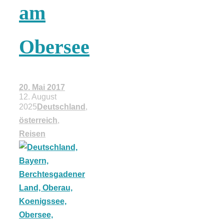
am
18 Lieblings-
Obersee
Ausflugsziele
20. Mai 2017
12. August
2025
Deutschland
,
Kotopoulo
österreich
,
Reisen
kapama –
Geschmortes
Hähnchen in