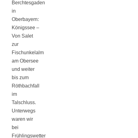
Berchtesgaden
in
Oberbayern:
Königssee –
Jahresrückblick
Von Salet
zur
2021:
Fischunkelalm
am Obersee
und weiter
Niedlicher
bis zum
Röthbachfall
Neuzugang,
im
Talschluss.
etwas weniger
Unterwegs
waren wir
Leser
bei
Frühlingswetter