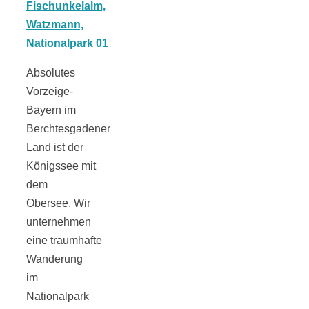
Tomatensauce
mit Zimt
Absolutes
Vorzeige-
Bayern im
Berchtesgadener
Schwäbische
Land ist der
Königssee mit
Alb: Unsere
dem
Obersee. Wir
16 schönsten
unternehmen
eine traumhafte
Ausflüge um
Wanderung
im
Blaubeuren
Nationalpark