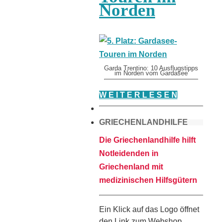
Norden
Garda Trentino: 10 Ausflugstipps
im Norden vom Gardasee
W E I T E R L E S E N
GRIECHENLANDHILFE
Die Griechenlandhilfe hilft
Notleidenden in
Griechenland mit
medizinischen Hilfsgütern
Ein Klick auf das Logo öffnet
den Link zum Webshop