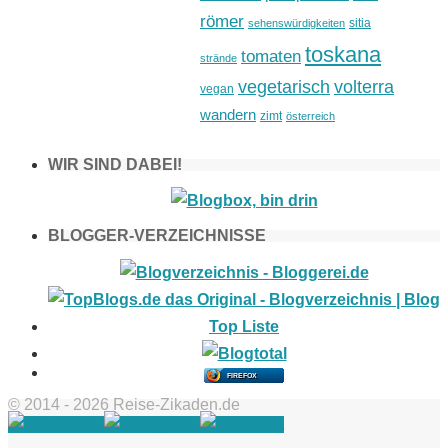
römer
sitia
sehenswürdigkeiten
toskana
tomaten
strände
vegetarisch
volterra
vegan
wandern
zimt
österreich
WIR SIND DABEI!
BLOGGER-VERZEICHNISSE
FIREFOX
© 2014 - 2026 Reise-Zikaden.de