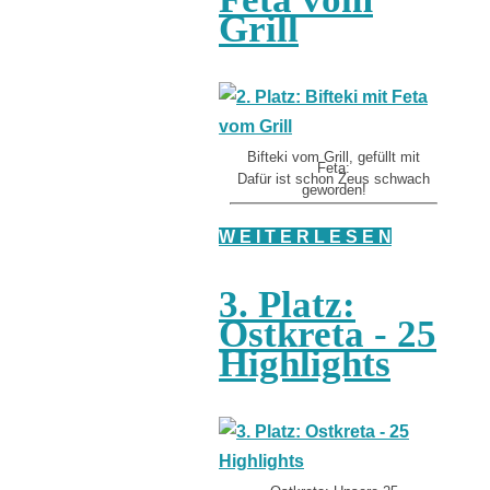
Grill
Bifteki vom Grill, gefüllt mit
Feta:
Dafür ist schon Zeus schwach
geworden!
W E I T E R L E S E N
3. Platz:
Ostkreta - 25
Highlights