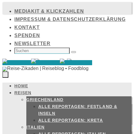
Zum
MEDIAKIT & KLICKZAHLEN
Inhalt
IMPRESSUM & DATENSCHUTZERKLÄRUNG
springen
KONTAKT
SPENDEN
NEWSLETTER
SUCHEN
NACH:
Suchen
HOME
Zum
REISEN
Inhalt
GRIECHENLAND
springen
ALLE REPORTAGEN: FESTLAND &
INSELN
ALLE REPORTAGEN: KRETA
ITALIEN