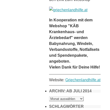
In Kooperation mit dem
Webshop "KÄB
Krankenhaus- und
Ärztebedarf" werden
Babynahrung, Windeln,
Verbandsstoffe, Notfallsets
und Spendenpakete,
angeboten.
Vielen Dank für Deine Hilfe!
Website:
Griechenlandhilfe.at
ARCHIV: AB JULI 2014
ARCHIV:
AB
JULI
2014
SCHLAGWÖRTER