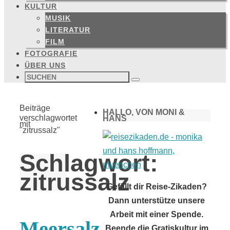
KULTUR
MUSIK
LITERATUR
FILM
FOTOGRAFIE
ÜBER UNS
Suchen
nach:
Suchen
Start
Beiträge
HALLO, VON MONI &
verschlagwortet
HANS
mit
"zitrussalz"
Schlagwort:
zitrussalz
Gefällt dir Reise-Zikaden?
Dann unterstütze unsere
Arbeit mit einer Spende.
Meersalz
Beende die Gratiskultur im