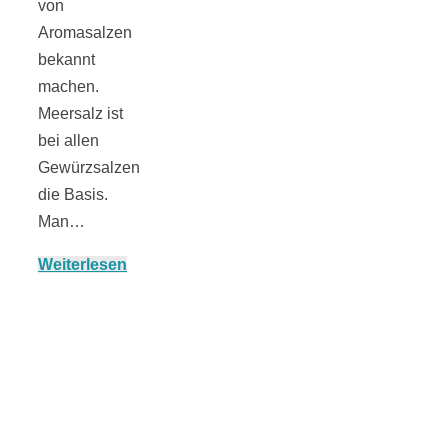
von
Aromasalzen
bekannt
München:
machen.
Meersalz ist
bei allen
Fototour im
Gewürzsalzen
die Basis.
Vogelschutzgeb
Man…
Ismaninger
Weiterlesen
Speichersee