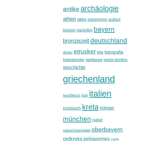
archäologie
antike
athen
attika
auberginen
auflauf
bayern
backen
backofen
deutschland
bronzezeit
etrusker
fotografie
feta
donau
gardasee
fotokalender
garda trentino
geschichte
griechenland
italien
isar
hackfleisch
kreta
minoer
knoblauch
münchen
natur
oberbayern
naturschutzgebiet
ostkreta
peloponnes
rom