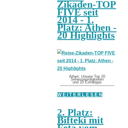
Zikaden-TOP
FIVE seit
2014 - 1.
Platz: Athen -
20 Highlights
Athen: Unsere Top 20
Sehenswürdigkeiten
und 20 Extratipps
W E I T E R L E S E N
2. Platz:
Bifteki mit
Feta vom