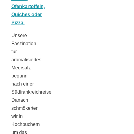
Tomatensauce
mit Zimt
Unsere
Faszination
für
Schwäbische
aromatisiertes
Meersalz
Alb: Unsere
begann
nach einer
Südfrankreichreise.
16 schönsten
Danach
schmökerten
Ausflüge um
wir in
Kochbüchern
Blaubeuren
um das