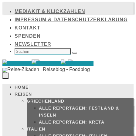
Zum
MEDIAKIT & KLICKZAHLEN
Inhalt
IMPRESSUM & DATENSCHUTZERKLÄRUNG
springen
KONTAKT
SPENDEN
NEWSLETTER
SUCHEN
NACH:
Suchen
HOME
Zum
REISEN
Inhalt
GRIECHENLAND
springen
ALLE REPORTAGEN: FESTLAND &
INSELN
ALLE REPORTAGEN: KRETA
ITALIEN