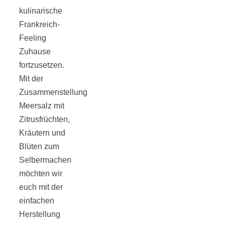
kulinarische
Frankreich-
Feeling
Zuhause
Jahresrückblick
fortzusetzen.
Mit der
2021:
Zusammenstellung
Meersalz mit
Niedlicher
Zitrusfrüchten,
Kräutern und
Neuzugang,
Blüten zum
Selbermachen
möchten wir
etwas weniger
euch mit der
einfachen
Leser
Herstellung