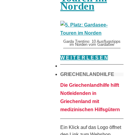
Norden
Garda Trentino: 10 Ausflugstipps
im Norden vom Gardasee
W E I T E R L E S E N
GRIECHENLANDHILFE
Die Griechenlandhilfe hilft
Notleidenden in
Griechenland mit
medizinischen Hilfsgütern
Ein Klick auf das Logo öffnet
den Link zum Webshop