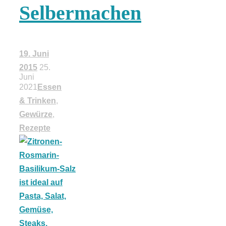
Selbermachen
18 Lieblings-
Ausflugsziele
19. Juni
2015
25.
Juni
2021
Essen
& Trinken
,
Kotopoulo
Gewürze
,
Rezepte
kapama –
Geschmortes
Hähnchen in