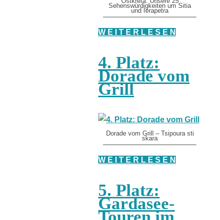
Ostkreta: Unsere 25
Sehenswürdigkeiten um Sitia
und Ierapetra
W E I T E R L E S E N
4. Platz:
Dorade vom
Grill
Dorade vom Grill – Tsipoura sti
skara
W E I T E R L E S E N
5. Platz:
Gardasee-
Touren im