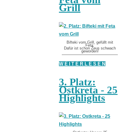
Grill
Bifteki vom Grill, gefüllt mit
Feta:
Dafür ist schon Zeus schwach
geworden!
W E I T E R L E S E N
3. Platz:
Ostkreta - 25
Highlights