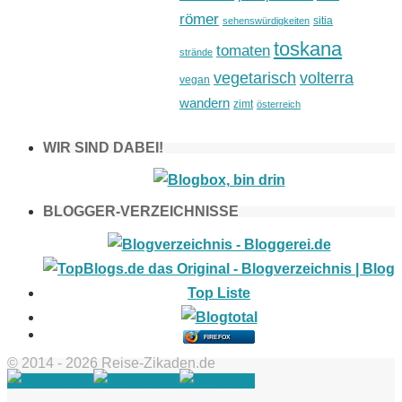
römer
sitia
sehenswürdigkeiten
toskana
tomaten
strände
vegetarisch
volterra
vegan
wandern
zimt
österreich
WIR SIND DABEI!
BLOGGER-VERZEICHNISSE
FIREFOX
© 2014 - 2026 Reise-Zikaden.de