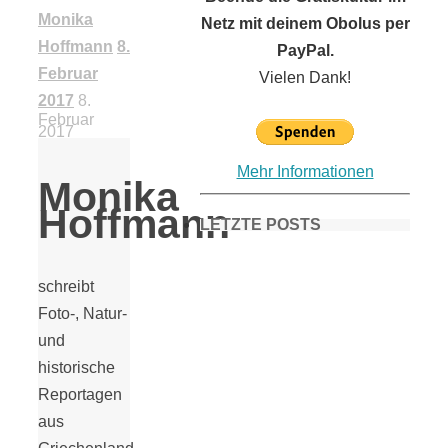
Monika
Netz mit deinem Obolus per
Hoffmann
8.
PayPal.
Februar
Vielen Dank!
2017
8.
Februar
2017
Mehr Informationen
Monika
Hoffmann
LETZTE POSTS
schreibt
Frühling in
Foto-, Natur-
und
München &
historische
Reportagen
Umgebung:
aus