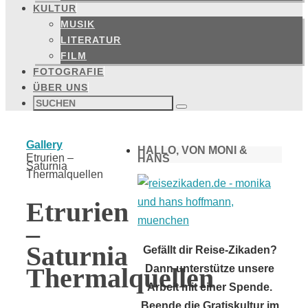
KULTUR
MUSIK
LITERATUR
FILM
FOTOGRAFIE
ÜBER UNS
Suchen
nach:
Suchen
Start
Gallery
HALLO, VON MONI &
Etrurien –
HANS
Saturnia
Thermalquellen
Etrurien
–
Saturnia
Gefällt dir Reise-Zikaden?
Dann unterstütze unsere
Thermalquellen
Arbeit mit einer Spende.
Beende die Gratiskultur im