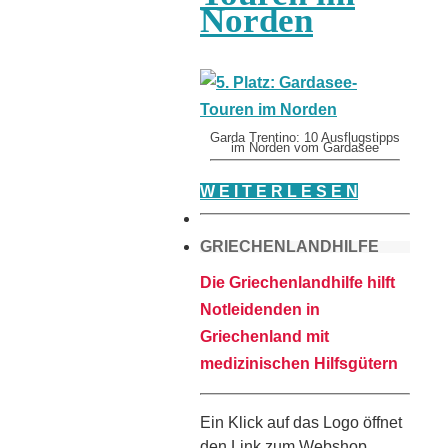
Norden
Garda Trentino: 10 Ausflugstipps
im Norden vom Gardasee
W E I T E R L E S E N
GRIECHENLANDHILFE
Die Griechenlandhilfe hilft
Notleidenden in
Griechenland mit
medizinischen Hilfsgütern
Ein Klick auf das Logo öffnet
den Link zum Webshop