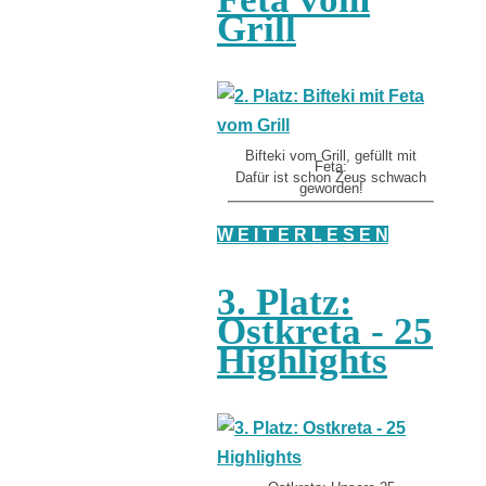
Grill
Bifteki vom Grill, gefüllt mit
Feta:
Dafür ist schon Zeus schwach
geworden!
W E I T E R L E S E N
3. Platz:
Ostkreta - 25
Highlights