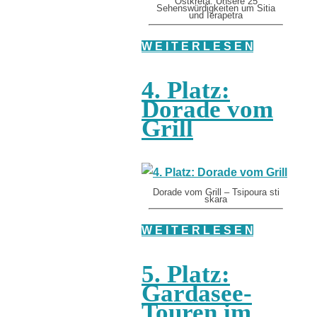
Ostkreta: Unsere 25
Sehenswürdigkeiten um Sitia
und Ierapetra
W E I T E R L E S E N
4. Platz:
Dorade vom
Grill
Dorade vom Grill – Tsipoura sti
skara
W E I T E R L E S E N
5. Platz:
Gardasee-
Touren im