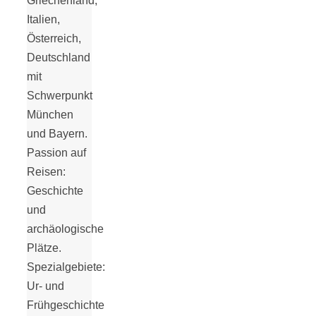
Griechenland,
Italien,
18 Lieblings-
Österreich,
Deutschland
Ausflugsziele
mit
Schwerpunkt
München
und Bayern.
Passion auf
Kotopoulo
Reisen:
Geschichte
kapama –
und
archäologische
Geschmortes
Plätze.
Spezialgebiete:
Hähnchen in
Ur- und
Frühgeschichte