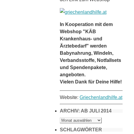
In Kooperation mit dem
Webshop "KÄB
Krankenhaus- und
Ärztebedarf" werden
Babynahrung, Windeln,
Verbandsstoffe, Notfallsets
und Spendenpakete,
angeboten.
Vielen Dank für Deine Hilfe!
Website:
Griechenlandhilfe.at
ARCHIV: AB JULI 2014
ARCHIV:
AB
JULI
2014
SCHLAGWÖRTER