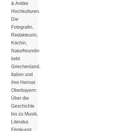
Tomatensauce
& Antike
Hochkulturen.
mit Zimt
Die
Fotografin,
Redakteurin,
Köchin,
Naturfreundin
Schwäbische
liebt
Griechenland,
Alb: Unsere
Italien und
ihre Heimat
Oberbayern:
16 schönsten
Über die
Geschichte
Ausflüge um
bis zu Musik,
Literatur,
Blaubeuren
Filmkunst.