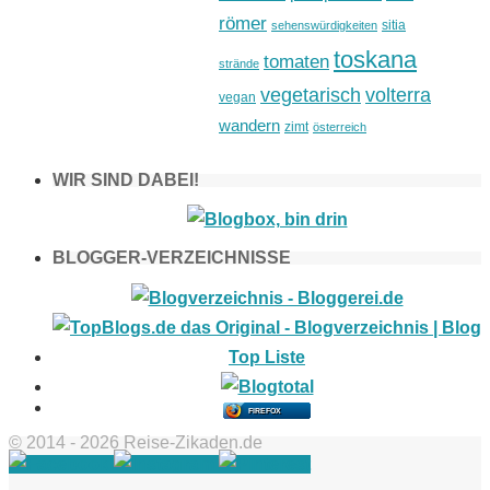
römer
sitia
sehenswürdigkeiten
toskana
tomaten
strände
vegetarisch
volterra
vegan
wandern
zimt
österreich
WIR SIND DABEI!
BLOGGER-VERZEICHNISSE
FIREFOX
© 2014 - 2026 Reise-Zikaden.de