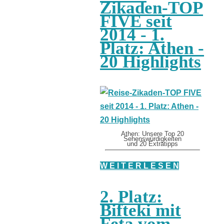
Zikaden-TOP
FIVE seit
2014 - 1.
Platz: Athen -
20 Highlights
Athen: Unsere Top 20
Sehenswürdigkeiten
und 20 Extratipps
W E I T E R L E S E N
2. Platz:
Bifteki mit
Feta vom