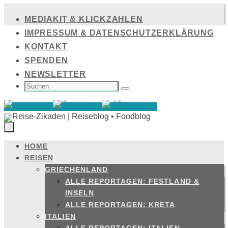
Zum
MEDIAKIT & KLICKZAHLEN
Inhalt
IMPRESSUM & DATENSCHUTZERKLÄRUNG
springen
KONTAKT
SPENDEN
NEWSLETTER
SUCHEN
NACH:
Suchen
HOME
Zum
REISEN
Inhalt
GRIECHENLAND
springen
ALLE REPORTAGEN: FESTLAND &
INSELN
ALLE REPORTAGEN: KRETA
ITALIEN