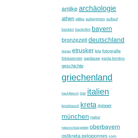
archäologie
antike
athen
attika
auberginen
auflauf
bayern
backen
backofen
deutschland
bronzezeit
etrusker
fotografie
feta
donau
gardasee
fotokalender
garda trentino
geschichte
griechenland
italien
isar
hackfleisch
kreta
minoer
knoblauch
münchen
natur
oberbayern
naturschutzgebiet
ostkreta
peloponnes
rom