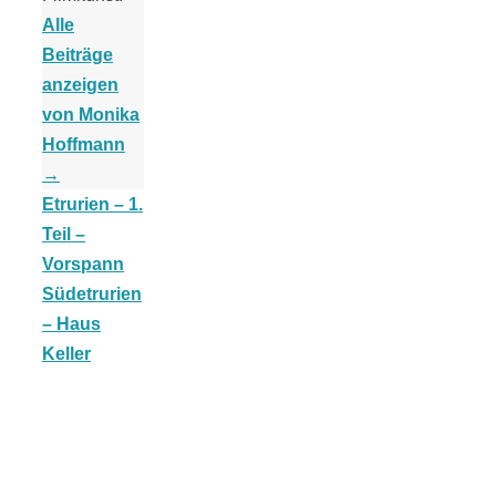
Alle
Beiträge
anzeigen
von Monika
Jahresrückblick
Hoffmann
→
2021:
Etrurien – 1.
Teil –
Niedlicher
Vorspann
Südetrurien
Neuzugang,
– Haus
Keller
etwas weniger
Leser