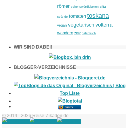
römer
sitia
sehenswürdigkeiten
toskana
tomaten
strände
vegetarisch
volterra
vegan
wandern
zimt
österreich
WIR SIND DABEI!
BLOGGER-VERZEICHNISSE
FIREFOX
© 2014 - 2026 Reise-Zikaden.de