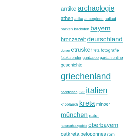
archäologie
antike
athen
attika
auberginen
auflauf
bayern
backen
backofen
deutschland
bronzezeit
etrusker
fotografie
feta
donau
gardasee
fotokalender
garda trentino
geschichte
griechenland
italien
isar
hackfleisch
kreta
minoer
knoblauch
münchen
natur
oberbayern
naturschutzgebiet
ostkreta
peloponnes
rom