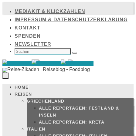
Zum
MEDIAKIT & KLICKZAHLEN
Inhalt
IMPRESSUM & DATENSCHUTZERKLÄRUNG
springen
KONTAKT
SPENDEN
NEWSLETTER
SUCHEN
NACH:
Suchen
HOME
Zum
REISEN
Inhalt
GRIECHENLAND
springen
ALLE REPORTAGEN: FESTLAND &
INSELN
ALLE REPORTAGEN: KRETA
ITALIEN