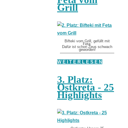
Grill
Bifteki vom Grill, gefüllt mit
Feta:
Dafür ist schon Zeus schwach
geworden!
W E I T E R L E S E N
3. Platz:
Ostkreta - 25
Highlights