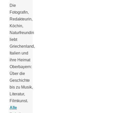
Tomatensauce
Die
Fotografin,
mit Zimt
Redakteurin,
Köchin,
Naturfreundin
liebt
Griechenland,
Schwäbische
Italien und
ihre Heimat
Alb: Unsere
Oberbayern:
Über die
16 schönsten
Geschichte
bis zu Musik,
Ausflüge um
Literatur,
Filmkunst.
Alle
Blaubeuren