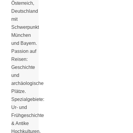
Österreich,
18 Lieblings-
Deutschland
mit
Ausflugsziele
Schwerpunkt
München
und Bayern.
Passion auf
Reisen:
Kotopoulo
Geschichte
und
kapama –
archäologische
Plätze.
Spezialgebiete:
Geschmortes
Ur- und
Frühgeschichte
Hähnchen in
& Antike
Hochkulturen.