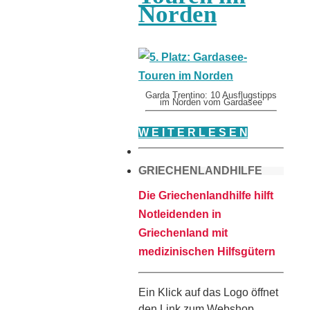
Norden
Garda Trentino: 10 Ausflugstipps
im Norden vom Gardasee
W E I T E R L E S E N
GRIECHENLANDHILFE
Die Griechenlandhilfe hilft
Notleidenden in
Griechenland mit
medizinischen Hilfsgütern
Ein Klick auf das Logo öffnet
den Link zum Webshop