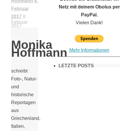
Hoffmann
8.
Netz mit deinem Obolus per
Februar
PayPal.
2017
8.
Februar
Vielen Dank!
2017
Monika
Hoffmann
Mehr Informationen
LETZTE POSTS
schreibt
Foto-, Natur-
und
Frühling in
historische
Reportagen
München &
aus
Griechenland,
Umgebung:
Italien,