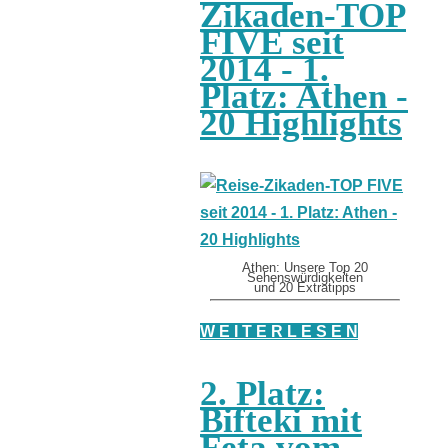
Zikaden-TOP
FIVE seit
2014 - 1.
Platz: Athen -
20 Highlights
Athen: Unsere Top 20
Sehenswürdigkeiten
und 20 Extratipps
W E I T E R L E S E N
2. Platz:
Bifteki mit
Feta vom