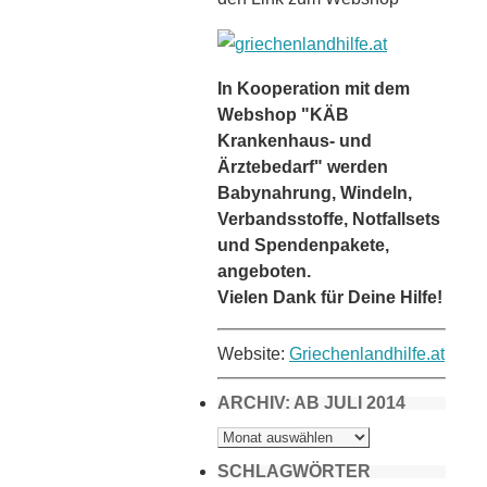
In Kooperation mit dem
Webshop "KÄB
Krankenhaus- und
Ärztebedarf" werden
Babynahrung, Windeln,
Verbandsstoffe, Notfallsets
und Spendenpakete,
angeboten.
Vielen Dank für Deine Hilfe!
Website:
Griechenlandhilfe.at
ARCHIV: AB JULI 2014
ARCHIV:
AB
JULI
2014
SCHLAGWÖRTER