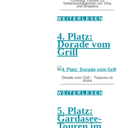
Ostkreta: Unsere 25
Sehenswürdigkeiten um Sitia
und Ierapetra
W E I T E R L E S E N
4. Platz:
Dorade vom
Grill
Dorade vom Grill – Tsipoura sti
skara
W E I T E R L E S E N
5. Platz:
Gardasee-
Touren im