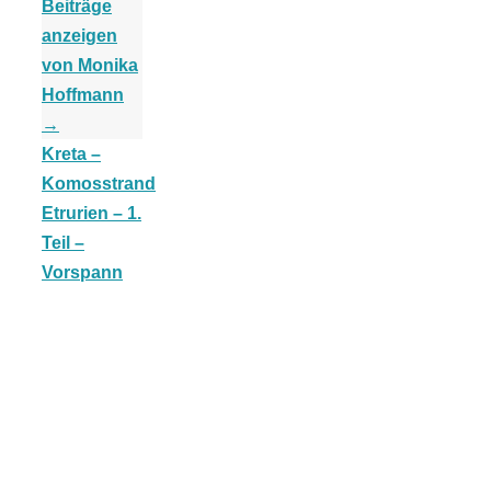
Beiträge
anzeigen
von Monika
Hoffmann
Jahresrückblick
→
Kreta –
Komosstrand
2021:
Etrurien – 1.
Teil –
Niedlicher
Vorspann
Neuzugang,
etwas weniger
Leser