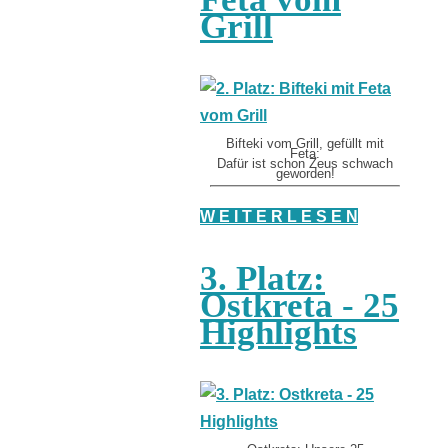
Grill
Bifteki vom Grill, gefüllt mit
Feta:
Dafür ist schon Zeus schwach
geworden!
W E I T E R L E S E N
3. Platz:
Ostkreta - 25
Highlights