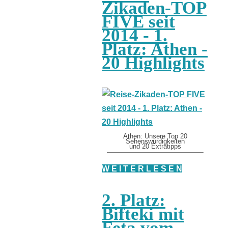
Zikaden-TOP
FIVE seit
2014 - 1.
Platz: Athen -
20 Highlights
Athen: Unsere Top 20
Sehenswürdigkeiten
und 20 Extratipps
W E I T E R L E S E N
2. Platz:
Bifteki mit
Feta vom