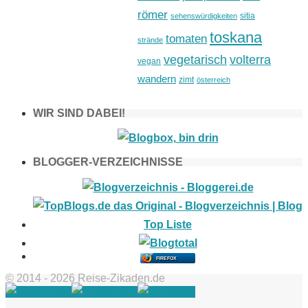
römer
sitia
sehenswürdigkeiten
toskana
tomaten
strände
vegetarisch
volterra
vegan
wandern
zimt
österreich
WIR SIND DABEI!
BLOGGER-VERZEICHNISSE
FIREFOX
© 2014 - 2026 Reise-Zikaden.de