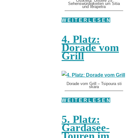
Ostkreta: Unsere 25
Sehenswürdigkeiten um Sitia
und Ierapetra
W E I T E R L E S E N
4. Platz:
Dorade vom
Grill
Dorade vom Grill – Tsipoura sti
skara
W E I T E R L E S E N
5. Platz:
Gardasee-
Touren im