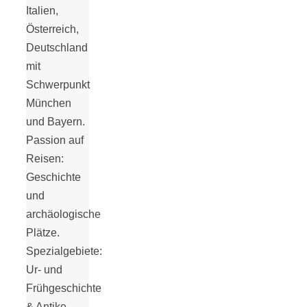
Italien,
18 Lieblings-
Österreich,
Deutschland
Ausflugsziele
mit
Schwerpunkt
München
und Bayern.
Passion auf
Kotopoulo
Reisen:
Geschichte
kapama –
und
archäologische
Geschmortes
Plätze.
Spezialgebiete:
Ur- und
Hähnchen in
Frühgeschichte
& Antike