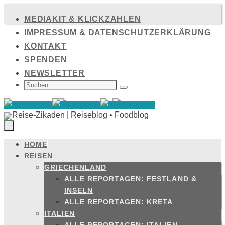
Zum
MEDIAKIT & KLICKZAHLEN
Inhalt
IMPRESSUM & DATENSCHUTZERKLÄRUNG
springen
KONTAKT
SPENDEN
NEWSLETTER
SUCHEN
NACH:
Suchen
HOME
Zum
REISEN
Inhalt
GRIECHENLAND
springen
ALLE REPORTAGEN: FESTLAND &
INSELN
ALLE REPORTAGEN: KRETA
ITALIEN