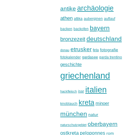
archäologie
antike
athen
attika
auberginen
auflauf
bayern
backen
backofen
deutschland
bronzezeit
etrusker
fotografie
feta
donau
gardasee
fotokalender
garda trentino
geschichte
griechenland
italien
isar
hackfleisch
kreta
minoer
knoblauch
münchen
natur
oberbayern
naturschutzgebiet
ostkreta
peloponnes
rom