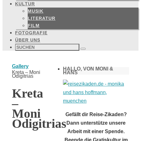
KULTUR
MUSIK
LITERATUR
FILM
FOTOGRAFIE
ÜBER UNS
Suchen
nach:
Suchen
Start
Gallery
HALLO, VON MONI &
Kreta – Moni
HANS
Odigitrias
Kreta
–
Moni
Gefällt dir Reise-Zikaden?
Odigitrias
Dann unterstütze unsere
Arbeit mit einer Spende.
Beende die Gratiskultur im