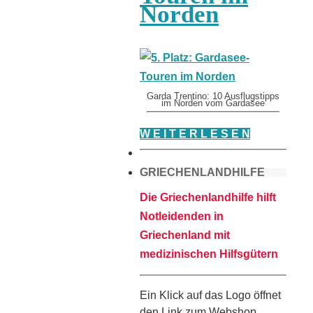
Norden
Garda Trentino: 10 Ausflugstipps
im Norden vom Gardasee
W E I T E R L E S E N
GRIECHENLANDHILFE
Die Griechenlandhilfe hilft
Notleidenden in
Griechenland mit
medizinischen Hilfsgütern
Ein Klick auf das Logo öffnet
den Link zum Webshop