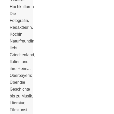
Tomatensauce
Hochkulturen.
Die
mit Zimt
Fotografin,
Redakteurin,
Köchin,
Naturfreundin
liebt
Schwäbische
Griechenland,
Italien und
Alb: Unsere
ihre Heimat
Oberbayern:
16 schönsten
Über die
Geschichte
Ausflüge um
bis zu Musik,
Literatur,
Blaubeuren
Filmkunst.