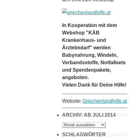
In Kooperation mit dem
Webshop "KÄB
Krankenhaus- und
Ärztebedarf" werden
Babynahrung, Windeln,
Verbandsstoffe, Notfallsets
und Spendenpakete,
angeboten.
Vielen Dank für Deine Hilfe!
Website:
Griechenlandhilfe.at
ARCHIV: AB JULI 2014
ARCHIV:
AB
JULI
2014
SCHLAGWÖRTER