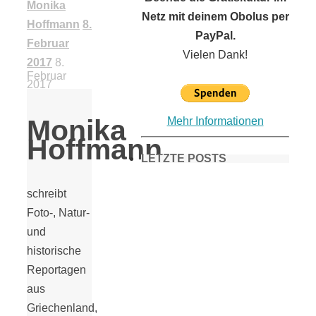
Monika
Netz mit deinem Obolus per
Hoffmann
8.
PayPal.
Februar
Vielen Dank!
2017
8.
Februar
2017
Monika
Mehr Informationen
Hoffmann
LETZTE POSTS
schreibt
Frühling in
Foto-, Natur-
und
historische
München &
Reportagen
aus
Umgebung:
Griechenland,