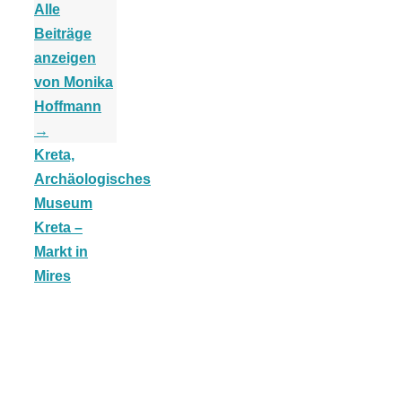
Alle
Beiträge
anzeigen
von Monika
Jahresrückblick
Hoffmann
→
2021:
Kreta,
Archäologisches
Museum
Niedlicher
Kreta –
Markt in
Neuzugang,
Mires
etwas weniger
Leser