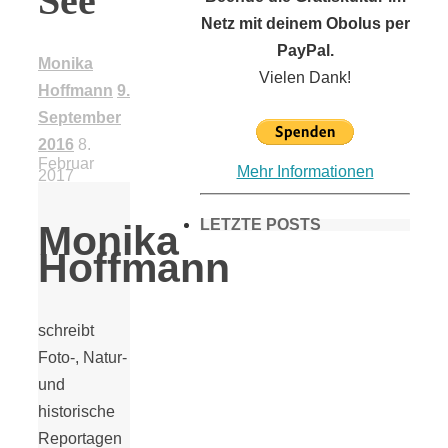
See
Netz mit deinem Obolus per
PayPal.
Monika
Vielen Dank!
Hoffmann
9.
September
2016
8.
Februar
Mehr Informationen
2017
LETZTE POSTS
Monika
Hoffmann
Frühling in
schreibt
Foto-, Natur-
München &
und
historische
Umgebung:
Reportagen