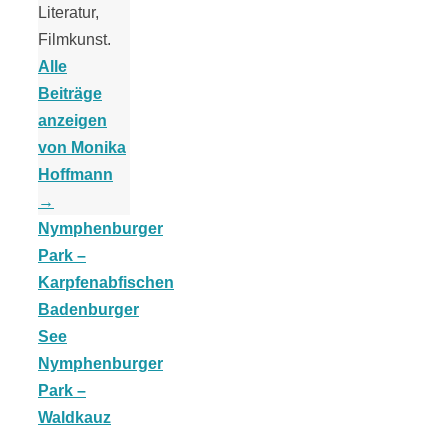
Literatur,
Filmkunst.
Alle
Beiträge
Jahresrückblick
anzeigen
von Monika
2021:
Hoffmann
→
Nymphenburger
Niedlicher
Park –
Karpfenabfischen
Neuzugang,
Badenburger
See
etwas weniger
Nymphenburger
Park –
Leser
Waldkauz