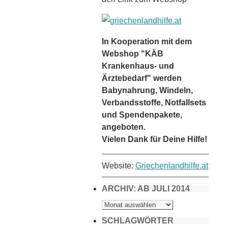
In Kooperation mit dem
Webshop "KÄB
Krankenhaus- und
Ärztebedarf" werden
Babynahrung, Windeln,
Verbandsstoffe, Notfallsets
und Spendenpakete,
angeboten.
Vielen Dank für Deine Hilfe!
Website:
Griechenlandhilfe.at
ARCHIV: AB JULI 2014
ARCHIV:
AB
JULI
2014
SCHLAGWÖRTER