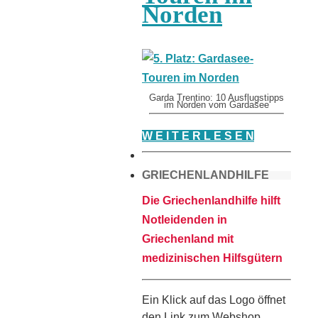
Norden
Garda Trentino: 10 Ausflugstipps
im Norden vom Gardasee
W E I T E R L E S E N
GRIECHENLANDHILFE
Die Griechenlandhilfe hilft
Notleidenden in
Griechenland mit
medizinischen Hilfsgütern
Ein Klick auf das Logo öffnet
den Link zum Webshop