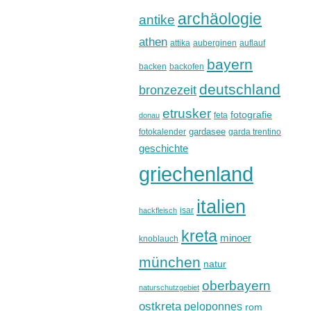
archäologie
antike
athen
attika
auberginen
auflauf
bayern
backen
backofen
deutschland
bronzezeit
etrusker
fotografie
feta
donau
gardasee
fotokalender
garda trentino
geschichte
griechenland
italien
isar
hackfleisch
kreta
minoer
knoblauch
münchen
natur
oberbayern
naturschutzgebiet
ostkreta
peloponnes
rom