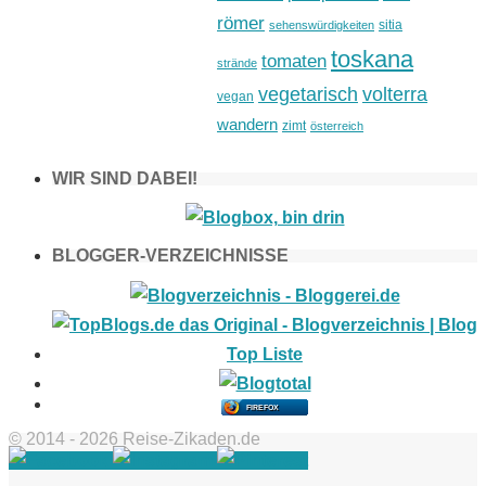
römer
sitia
sehenswürdigkeiten
toskana
tomaten
strände
vegetarisch
volterra
vegan
wandern
zimt
österreich
WIR SIND DABEI!
BLOGGER-VERZEICHNISSE
FIREFOX
© 2014 - 2026 Reise-Zikaden.de