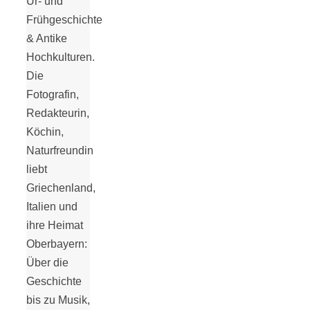
Ur- und
Tomatensauce
Frühgeschichte
& Antike
mit Zimt
Hochkulturen.
Die
Fotografin,
Redakteurin,
Köchin,
Schwäbische
Naturfreundin
liebt
Alb: Unsere
Griechenland,
Italien und
16 schönsten
ihre Heimat
Oberbayern:
Ausflüge um
Über die
Geschichte
Blaubeuren
bis zu Musik,