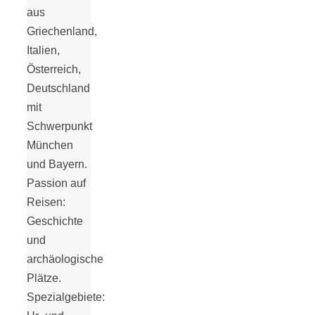
aus
18 Lieblings-
Griechenland,
Italien,
Ausflugsziele
Österreich,
Deutschland
mit
Schwerpunkt
München
Kotopoulo
und Bayern.
Passion auf
kapama –
Reisen:
Geschichte
Geschmortes
und
archäologische
Hähnchen in
Plätze.
Spezialgebiete: