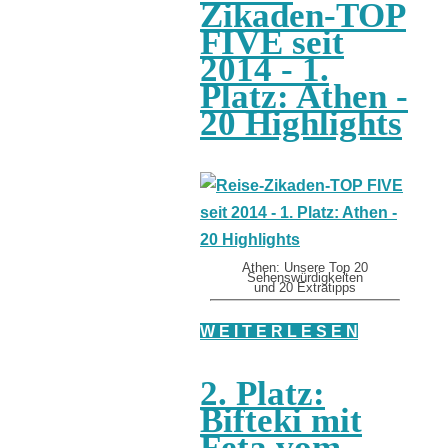
Zikaden-TOP
FIVE seit
2014 - 1.
Platz: Athen -
20 Highlights
Athen: Unsere Top 20
Sehenswürdigkeiten
und 20 Extratipps
W E I T E R L E S E N
2. Platz:
Bifteki mit
Feta vom