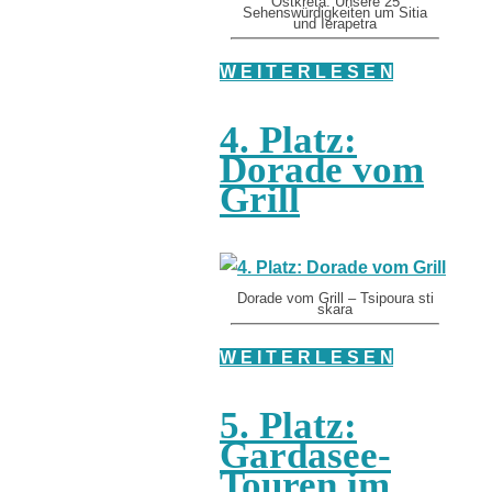
Ostkreta: Unsere 25
Sehenswürdigkeiten um Sitia
und Ierapetra
W E I T E R L E S E N
4. Platz:
Dorade vom
Grill
Dorade vom Grill – Tsipoura sti
skara
W E I T E R L E S E N
5. Platz:
Gardasee-
Touren im