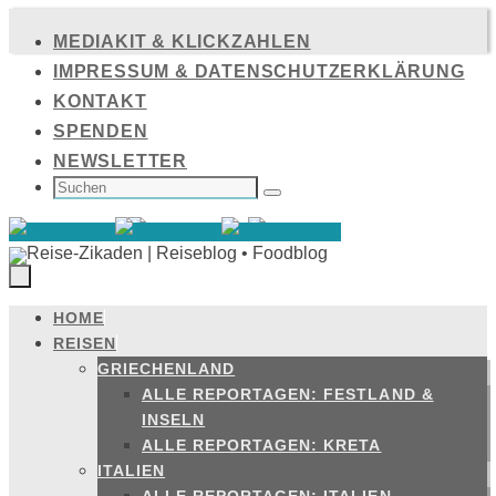
Zum
MEDIAKIT & KLICKZAHLEN
Inhalt
IMPRESSUM & DATENSCHUTZERKLÄRUNG
springen
KONTAKT
SPENDEN
NEWSLETTER
SUCHEN
NACH:
Suchen
HOME
Zum
REISEN
Inhalt
GRIECHENLAND
springen
ALLE REPORTAGEN: FESTLAND &
INSELN
ALLE REPORTAGEN: KRETA
ITALIEN