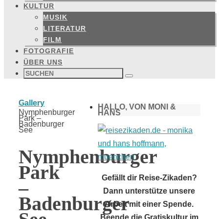
KULTUR
MUSIK
LITERATUR
FILM
FOTOGRAFIE
ÜBER UNS
Suchen
nach:
Suchen
Start
Gallery
HALLO, VON MONI &
Nymphenburger
HANS
Park –
Badenburger
See
Nymphenburger
Park
Gefällt dir Reise-Zikaden?
–
Dann unterstütze unsere
Badenburger
Arbeit mit einer Spende.
Beende die Gratiskultur im