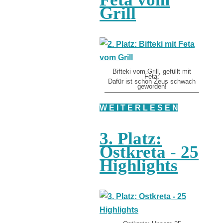
Grill
Bifteki vom Grill, gefüllt mit
Feta:
Dafür ist schon Zeus schwach
geworden!
W E I T E R L E S E N
3. Platz:
Ostkreta - 25
Highlights