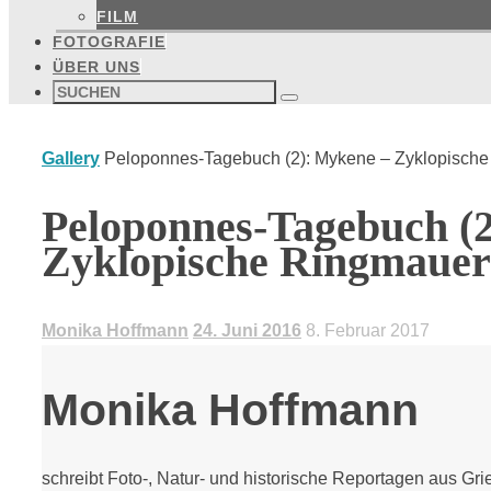
FILM
FOTOGRAFIE
ÜBER UNS
Suchen
nach:
Suchen
Start
Gallery
Peloponnes-Tagebuch (2): Mykene – Zyklopisch
Peloponnes-Tagebuch (
Zyklopische Ringmauer
Monika Hoffmann
24. Juni 2016
8. Februar 2017
Monika Hoffmann
schreibt Foto-, Natur- und historische Reportagen aus Grie