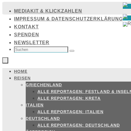
Zum
MEDIAKIT & KLICKZAHLEN
Inhalt
IMPRESSUM & DATENSCHUTZERKLÄRUNG
springen
KONTAKT
SPENDEN
NEWSLETTER
SUCHEN
NACH:
Suchen
HOME
Zum
REISEN
Inhalt
GRIECHENLAND
springen
ALLE REPORTAGEN: FESTLAND & INSEL
ALLE REPORTAGEN: KRETA
ITALIEN
ALLE REPORTAGEN: ITALIEN
DEUTSCHLAND
ALLE REPORTAGEN: DEUTSCHLAND