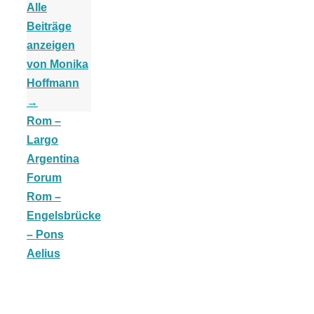
Alle
Beiträge
anzeigen
von Monika
Jahresrückblick
Hoffmann
→
2021:
Rom –
Largo
Argentina
Niedlicher
Forum
Rom –
Neuzugang,
Engelsbrücke
– Pons
etwas weniger
Aelius
Leser