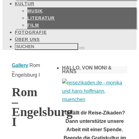
KULTUR
MUSIK
LITERATUR
FILM
FOTOGRAFIE
ÜBER UNS
Suchen
nach:
Suchen
Start
Gallery
Rom
HALLO, VON MONI &
–
HANS
Engelsburg I
Rom
–
Engelsburg
Gefällt dir Reise-Zikaden?
I
Dann unterstütze unsere
Arbeit mit einer Spende.
Beende die Gratiskultur im