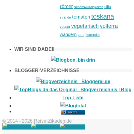
römer
sitia
sehenswürdigkeiten
toskana
tomaten
strände
vegetarisch
volterra
vegan
wandern
zimt
österreich
WIR SIND DABEI!
BLOGGER-VERZEICHNISSE
FIREFOX
© 2014 - 2026 Reise-Zikaden.de