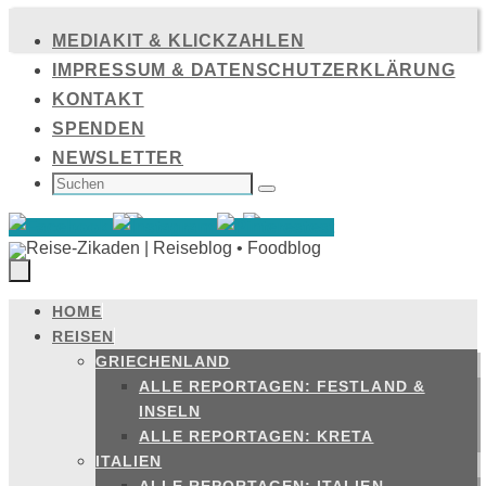
Zum
MEDIAKIT & KLICKZAHLEN
Inhalt
IMPRESSUM & DATENSCHUTZERKLÄRUNG
springen
KONTAKT
SPENDEN
NEWSLETTER
SUCHEN
NACH:
Suchen
HOME
Zum
REISEN
Inhalt
GRIECHENLAND
springen
ALLE REPORTAGEN: FESTLAND &
INSELN
ALLE REPORTAGEN: KRETA
ITALIEN