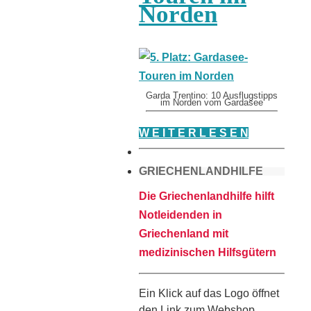
Norden
Garda Trentino: 10 Ausflugstipps
im Norden vom Gardasee
W E I T E R L E S E N
GRIECHENLANDHILFE
Die Griechenlandhilfe hilft
Notleidenden in
Griechenland mit
medizinischen Hilfsgütern
Ein Klick auf das Logo öffnet
den Link zum Webshop