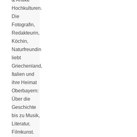
Tomatensauce
Hochkulturen.
Die
mit Zimt
Fotografin,
Redakteurin,
Köchin,
Naturfreundin
liebt
Schwäbische
Griechenland,
Italien und
Alb: Unsere
ihre Heimat
Oberbayern:
16 schönsten
Über die
Geschichte
Ausflüge um
bis zu Musik,
Literatur,
Blaubeuren
Filmkunst.