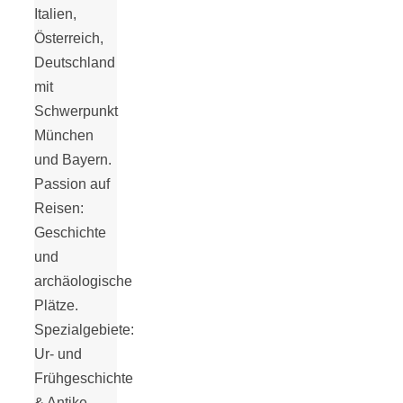
Italien,
18 Lieblings-
Österreich,
Deutschland
Ausflugsziele
mit
Schwerpunkt
München
und Bayern.
Passion auf
Kotopoulo
Reisen:
Geschichte
kapama –
und
archäologische
Geschmortes
Plätze.
Spezialgebiete:
Ur- und
Hähnchen in
Frühgeschichte
& Antike