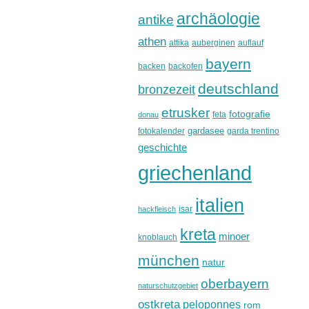
archäologie
antike
athen
attika
auberginen
auflauf
bayern
backen
backofen
deutschland
bronzezeit
etrusker
fotografie
feta
donau
gardasee
fotokalender
garda trentino
geschichte
griechenland
italien
isar
hackfleisch
kreta
minoer
knoblauch
münchen
natur
oberbayern
naturschutzgebiet
ostkreta
peloponnes
rom