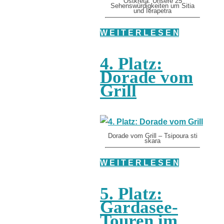
Ostkreta: Unsere 25
Sehenswürdigkeiten um Sitia
und Ierapetra
W E I T E R L E S E N
4. Platz:
Dorade vom
Grill
Dorade vom Grill – Tsipoura sti
skara
W E I T E R L E S E N
5. Platz:
Gardasee-
Touren im