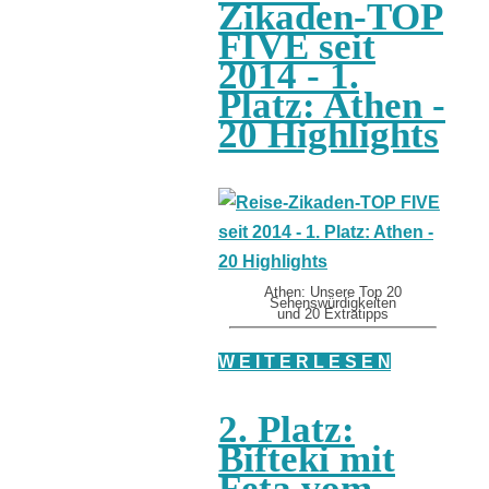
Zikaden-TOP
FIVE seit
2014 - 1.
Platz: Athen -
20 Highlights
Athen: Unsere Top 20
Sehenswürdigkeiten
und 20 Extratipps
W E I T E R L E S E N
2. Platz:
Bifteki mit
Feta vom