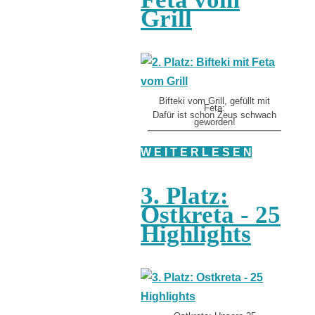
Grill
Bifteki vom Grill, gefüllt mit
Feta:
Dafür ist schon Zeus schwach
geworden!
W E I T E R L E S E N
3. Platz:
Ostkreta - 25
Highlights