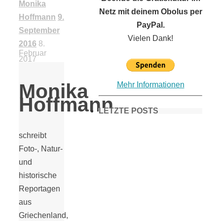
Monika
Netz mit deinem Obolus per
Hoffmann
9.
PayPal.
September
Vielen Dank!
2016
8.
Februar
2017
Monika
Mehr Informationen
Hoffmann
LETZTE POSTS
schreibt
Frühling in
Foto-, Natur-
und
historische
München &
Reportagen
aus
Umgebung:
Griechenland,