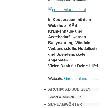
In Kooperation mit dem
Webshop "KÄB
Krankenhaus- und
Ärztebedarf" werden
Babynahrung, Windeln,
Verbandsstoffe, Notfallsets
und Spendenpakete,
angeboten.
Vielen Dank für Deine Hilfe!
Website:
Griechenlandhilfe.at
ARCHIV: AB JULI 2014
ARCHIV:
AB
JULI
2014
SCHLAGWÖRTER